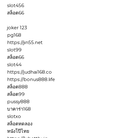
slot456
สล็อต66
joker 123
pg168
https://jin55.net
slot99
สล็อต66
slot44
https://judhai168.co
https://bonus888.life
สล็อต888
สล็อต99
pussy888
บาคาร่า168
slotxo
สล็อตทดลอง
หนังโป๊ไทย