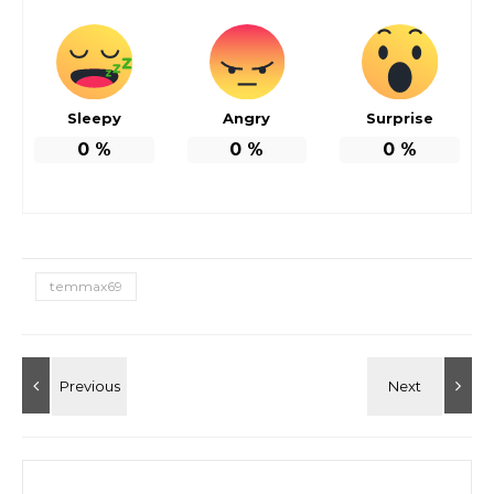
Sleepy
Angry
Surprise
0
%
0
%
0
%
temmax69
ค้นหาสำหรับ: