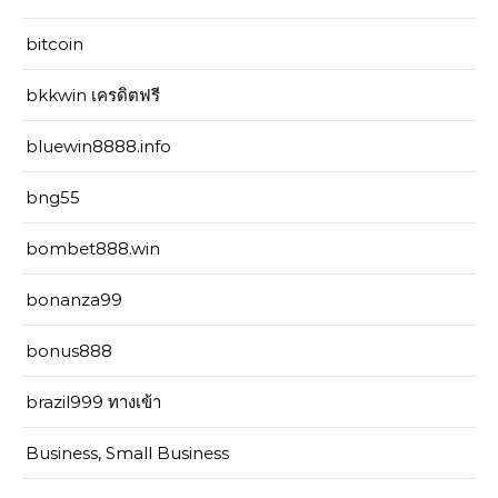
bitcoin
bkkwin เครดิตฟรี
bluewin8888.info
bng55
bombet888.win
bonanza99
bonus888
brazil999 ทางเข้า
Business, Small Business