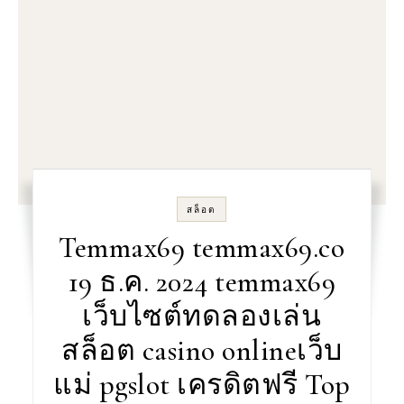
สล็อต
Temmax69 temmax69.co
19 ธ.ค. 2024 temmax69
เว็บไซต์ทดลองเล่น
สล็อต casino onlineเว็บ
แม่ pgslot เครดิตฟรี Top