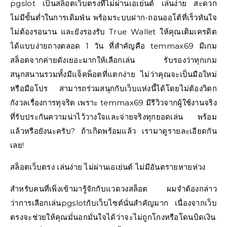
pgslot เป็นสล็อตเว็บตรงที่ไม่ผ่านเอเย่นต์ เล่นง่าย สะดวก
ไม่มีขั้นต่ำในการเดิมพัน พร้อมระบบฝาก-ถอนออโต้ที่เร็วทันใจ
ไม่ต้องรอนาน และยังรองรับ True Wallet ให้คุณเติมเครดิต
ได้แบบง่ายถางตลอด 1 วัน ที่สำคัญคือ temmax69 มีเกม
สล็อตจากค่ายดังเยอะมากให้เลือกเล่น รับรองว่าทุกเกม
สนุกสนานรวมทั้งมีแจ็คพ็อตที่แตกง่าย ไม่ว่าคุณจะเป็นมือใหม่
หรือมือโปร สามารถร่วมสนุกกับเว็บแห่งนี้ได้โดยไม่ต้องวิตก
กังวลเรื่องการทุจริต เพราะ temmax69 มีรีวิวจากผู้ใช้งานจริง
ที่รับประกันความน่าไว้วางใจและจ่ายจริงทุกยอดเล่น พร้อม
แล้วหรือยังนะครับ? ถ้าเกิดพร้อมแล้ว เรามาดูรายละเอียดกัน
เลย!
สล็อตเว็บตรง เล่นง่าย ไม่ผ่านเอเย่นต์ ไม่มีอันตรายหายห่วง
สำหรับคนที่เพิ่งเข้ามารู้จักกับแวดวงสล็อต ผมจำต้องกล่าว
ว่าการเลือกเล่นpgslotกับเว็บไซต์นั่นสำคัญมาก เนื่องจากเว็บ
ตรงจะช่วยให้คุณมั่นอกมั่นใจได้ว่าจะไม่ถูกโกงหรือโดนบิดเงิน