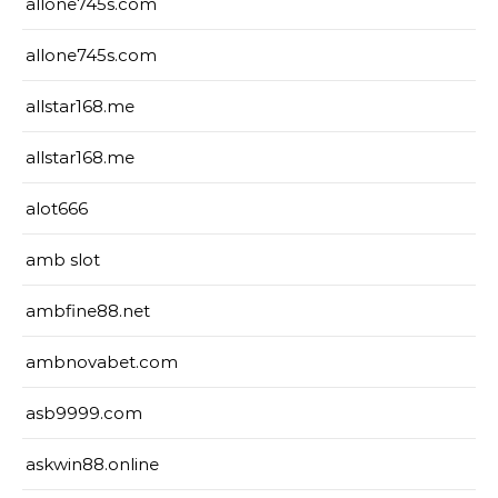
allone745s.com
allone745s.com
allstar168.me
allstar168.me
alot666
amb slot
ambfine88.net
ambnovabet.com
asb9999.com
askwin88.online