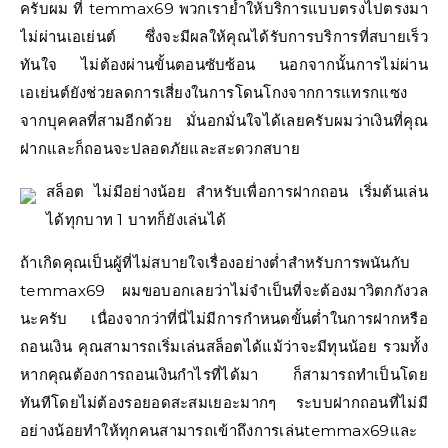
ครับผม ที่ temmax69 พวกเราย้ำให้บริการแบบตรงไปตรงมา
ไม่ผ่านเอเย่นต์ ซึ่งจะมีผลให้คุณได้รับการบริการที่สบายเร็ว
ทันใจ ไม่ต้องผ่านขั้นตอนซับซ้อน นอกจากนั้นการไม่ผ่าน
เอเย่นต์ยังช่วยลดการเสี่ยงในการโดนโกงจากการแทรกแซง
จากบุคคลที่สามอีกด้วย มั่นอกมั่นใจได้เลยครับผมว่าเงินที่คุณ
ฝากและก็ถอนจะปลอดภัยและสะดวกสบาย
สล็อต ไม่มีอย่างน้อย สำหรับเพื่อการฝากถอน เริ่มต้นเล่น
ได้ทุกบาท 1 บาทก็ยังเล่นได้
ถ้าเกิดคุณเป็นผู้ที่ไม่สบายใจเรื่องอย่างต่ำสำหรับการพนันกับ
temmax69 ผมขอบอกเลยว่าไม่จำเป็นที่จะต้องมาวิตกกังวล
นะครับ เนื่องจากว่าที่นี่ไม่มีการกำหนดขั้นต่ำในการฝากหรือ
ถอนเงิน คุณสามารถเริ่มเล่นสล็อตได้แม้ว่าจะมีทุนน้อย รวมทั้ง
หากคุณต้องการถอนเงินกำไรที่ได้มา ก็สามารถทำเป็นโดย
ทันทีโดยไม่ต้องรอยอดสะสมเยอะมากๆ ระบบฝากถอนที่ไม่มี
อย่างน้อยทำให้ทุกคนสามารถเข้าถึงการเล่นtemmax69และ