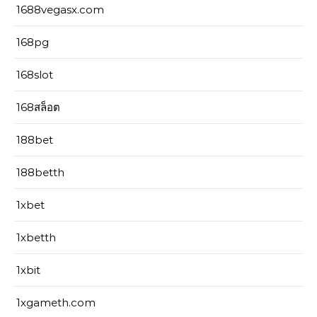
1688vegasx.com
168pg
168slot
168สล็อต
188bet
188betth
1xbet
1xbetth
1xbit
1xgameth.com