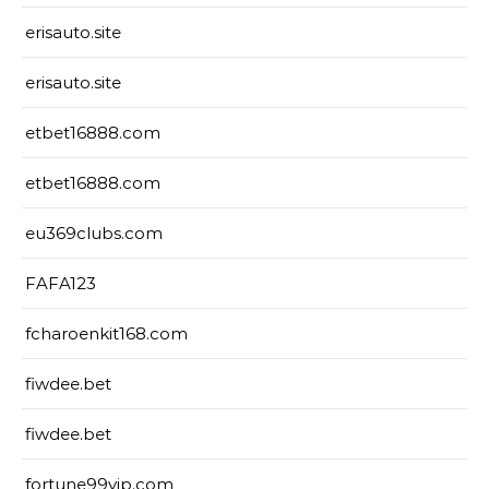
erisauto.site
erisauto.site
etbet16888.com
etbet16888.com
eu369clubs.com
FAFA123
fcharoenkit168.com
fiwdee.bet
fiwdee.bet
fortune99vip.com