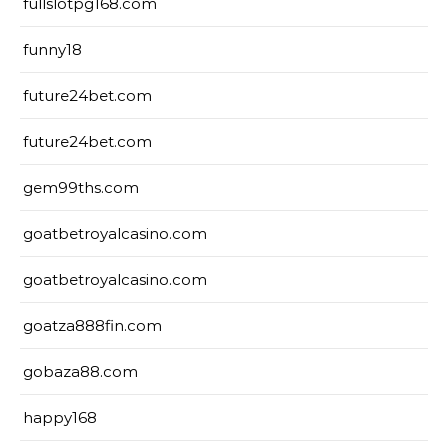
fullslotpg168.com
funny18
future24bet.com
future24bet.com
gem99ths.com
goatbetroyalcasino.com
goatbetroyalcasino.com
goatza888fin.com
gobaza88.com
happy168