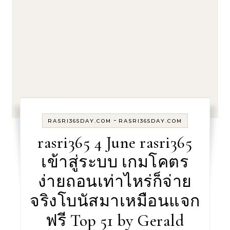
-
RASRI365DAY.COM
RASRI365DAY.COM
rasri365 4 June rasri365
เข้าสู่ระบบ เกมโคตร
ง่ายถอนเท่าไหร่ก็จ่าย
จริงโบนัสมาเหมือนแจก
ฟรี Top 51 by Gerald