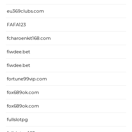
eu369clubs.com
FAFA123
fcharoenkit168.com
fiwdee.bet
fiwdee.bet
fortune99vip.com
fox689ok.com
fox689ok.com
fullslotpg