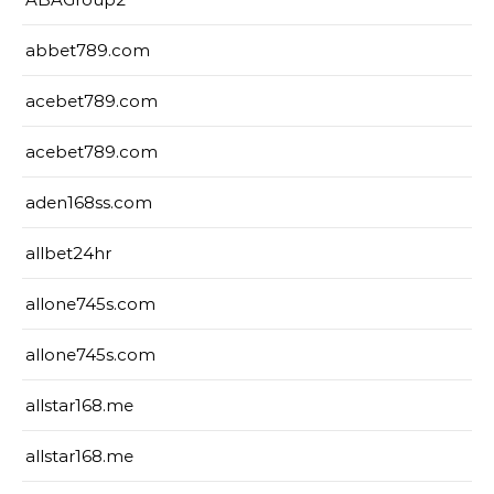
abbet789.com
acebet789.com
acebet789.com
aden168ss.com
allbet24hr
allone745s.com
allone745s.com
allstar168.me
allstar168.me