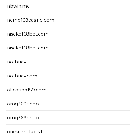
nbwin.me
nemo168casino.com
niseko168bet.com
niseko168bet.com
no1huay
no1huay.com
okcasino159.com
omg369.shop
omg369.shop
onesiamclub.site