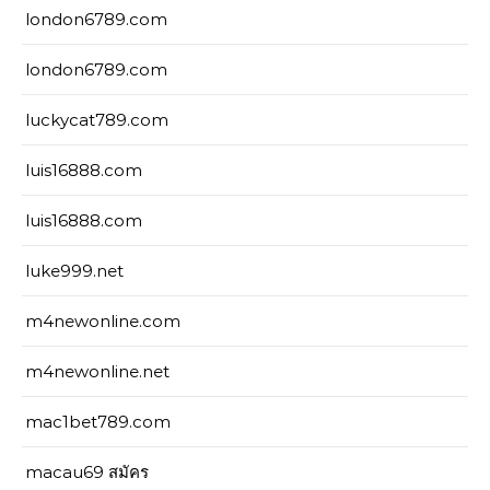
london6789.com
london6789.com
luckycat789.com
luis16888.com
luis16888.com
luke999.net
m4newonline.com
m4newonline.net
mac1bet789.com
macau69 สมัคร