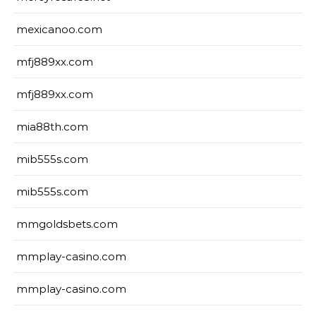
mexicanoo.com
mfj889xx.com
mfj889xx.com
mia88th.com
mib555s.com
mib555s.com
mmgoldsbets.com
mmplay-casino.com
mmplay-casino.com