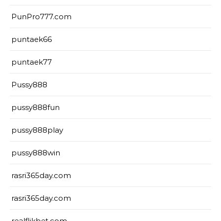
PunPro777.com
puntaek66
puntaek77
Pussy888
pussy888fun
pussy888play
pussy888win
rasri365day.com
rasri365day.com
realflikbet.com