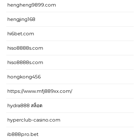
hengheng9899.com
hengjing168
hi6bet.com
hiso8888s.com
hiso8888s.com
hongkong456
https://www.mfj889xx.com/
hydra888 สล็อต
hyperclub-casino.com
ib888pro.bet