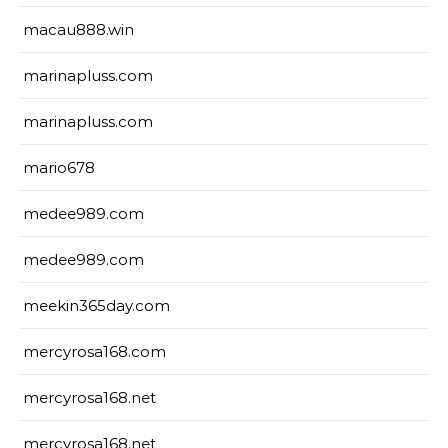
macau888.win
marinapluss.com
marinapluss.com
mario678
medee989.com
medee989.com
meekin365day.com
mercyrosa168.com
mercyrosa168.net
mercyrosa168.net