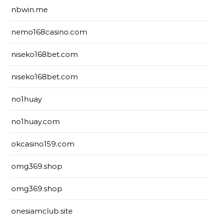
nbwin.me
nemo168casino.com
niseko168bet.com
niseko168bet.com
no1huay
no1huay.com
okcasino159.com
omg369.shop
omg369.shop
onesiamclub.site