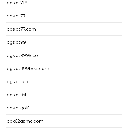
pgslot718
pgslot77
pgslot77.com
pgslot99
pgslot9999.co
pgslot999bets.com
pgslotceo
pgslotfish
pgslotgolf
pgx62game.com