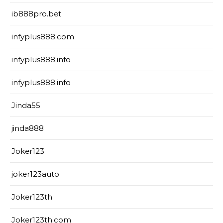
ib888pro.bet
infyplus888.com
infyplus888.info
infyplus888.info
Jinda55
jinda888
Joker123
joker123auto
Joker123th
Joker123th.com