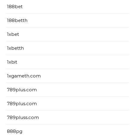
188bet
188betth
1xbet
1xbetth
1xbit
1xgameth.com
789plus.com
789plus.com
789pluss.com
888pg