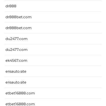
dr888
dr888bet.com
dr888bet.com
du2477.com
du2477.com
ek4567.com
erisauto.site
erisauto.site
etbet16888.com
etbet16888.com