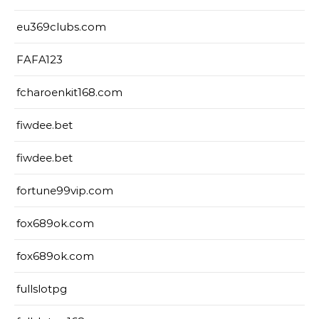
eu369clubs.com
FAFA123
fcharoenkit168.com
fiwdee.bet
fiwdee.bet
fortune99vip.com
fox689ok.com
fox689ok.com
fullslotpg