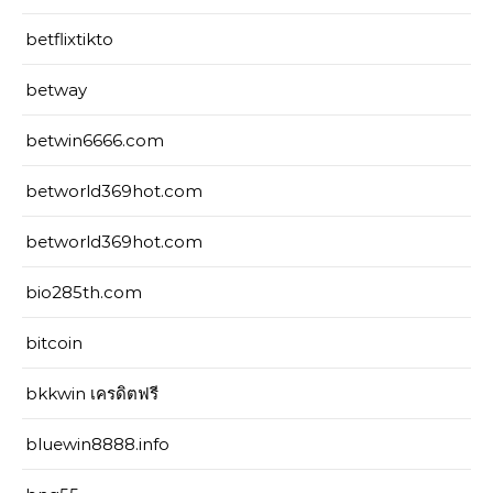
betflixtikto
betway
betwin6666.com
betworld369hot.com
betworld369hot.com
bio285th.com
bitcoin
bkkwin เครดิตฟรี
bluewin8888.info