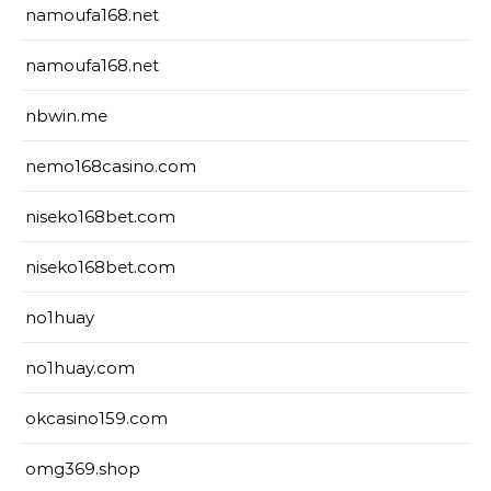
namoufa168.net
namoufa168.net
nbwin.me
nemo168casino.com
niseko168bet.com
niseko168bet.com
no1huay
no1huay.com
okcasino159.com
omg369.shop