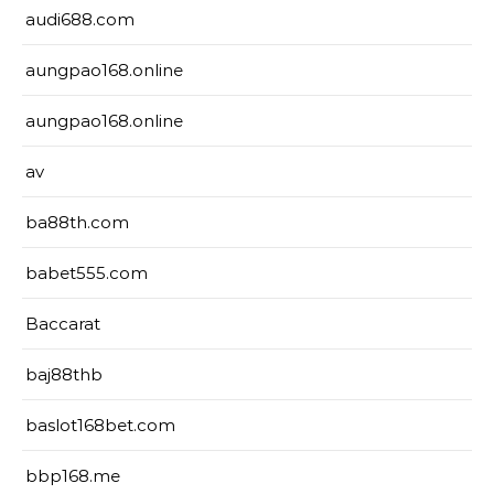
audi688.com
aungpao168.online
aungpao168.online
av
ba88th.com
babet555.com
Baccarat
baj88thb
baslot168bet.com
bbp168.me