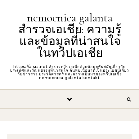
Skip to content
nemocnica galanta
สำรวจเอเชีย: ความรู้
และข้อมูลที่น่าสนใจ
ในทวีปเอเชีย
https://aisia.net สำรวจทวีปเอเชียด้วยข้อมูลทันสมัยเกี่ยวกับ
ประเทศและวัฒนธรรมที่น่าสนใจ ค้นพบเนื้อหาที่เป็นประโยชน์เกี่ยว
กับข่าวสาร ประวัติศาสตร์ และความเป็นมาของทวีปเอเชีย
nemocnica galanta kontakt