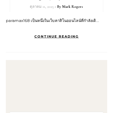
ตุลาคม 11, 2025
- By
Mark Rogers
paramax168 เป็นหนึ่งในเว็บคาสิโนออนไลน์ที่กำลังเดิ…
CONTINUE READING