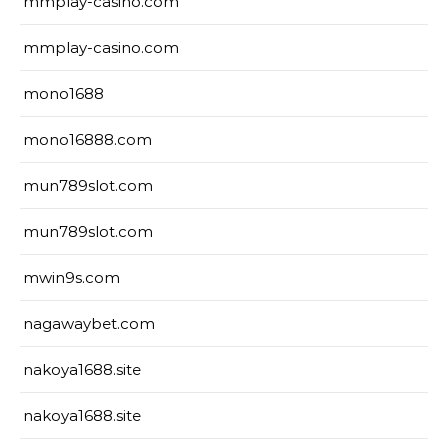
mmplay-casino.com
mmplay-casino.com
mono1688
mono16888.com
mun789slot.com
mun789slot.com
mwin9s.com
nagawaybet.com
nakoya1688.site
nakoya1688.site