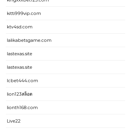
kitti999vip.com
ktv4sd.com
lalikabetsgame.com
lastexas.site
lastexas.site
lcbet444.com
lion123สล็อต
lionth168.com
Live22