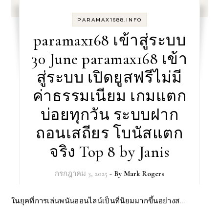
PARAMAX1688.INFO
paramax168 เข้าสู่ระบบ
30 June paramax168 เข้า
สู่ระบบ เปิดยูสฟรีไม่มี
ค่าธรรมเนียม เกมแตก
บ่อยทุกวัน ระบบฝาก
ถอนเสถียร โบนัสแตก
จริง Top 8 by Janis
กรกฎาคม 3, 2025
- By
Mark Rogers
ในยุคที่การเล่นพนันออนไลน์เป็นที่นิยมมากขึ้นอย่างส…