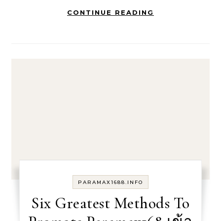
CONTINUE READING
PARAMAX1688.INFO
Six Greatest Methods To