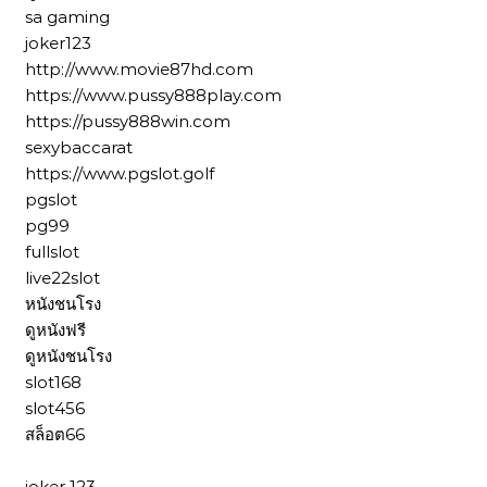
sa gaming
joker123
http://www.movie87hd.com
https://www.pussy888play.com
https://pussy888win.com
sexybaccarat
https://www.pgslot.golf
pgslot
pg99
fullslot
live22slot
หนังชนโรง
ดูหนังฟรี
ดูหนังชนโรง
slot168
slot456
สล็อต66
joker 123