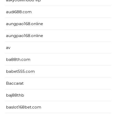
audi688.com
aungpao168.online
aungpao168.online
av
ba88th.com
babet555.com
Baccarat
baj88thb
baslot168bet.com