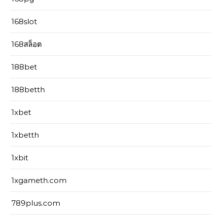
168slot
168สล็อต
188bet
188betth
1xbet
1xbetth
1xbit
1xgameth.com
789plus.com