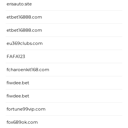
erisauto.site
etbet16888.com
etbet16888.com
eu369clubs.com
FAFA123
fcharoenkit168.com
fiwdee.bet
fiwdee.bet
fortune99vip.com
fox689ok.com