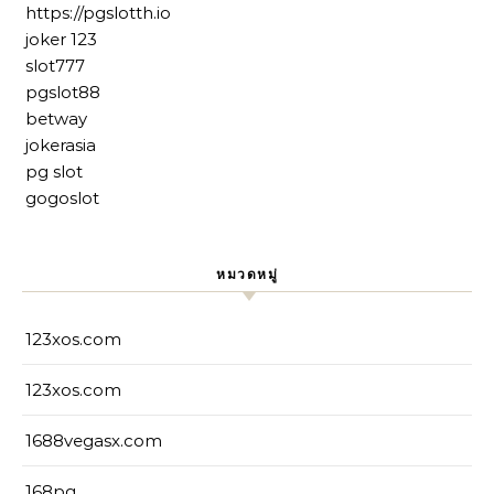
https://pgslotth.io
joker 123
slot777
pgslot88
betway
jokerasia
pg slot
gogoslot
หมวดหมู่
123xos.com
123xos.com
1688vegasx.com
168pg