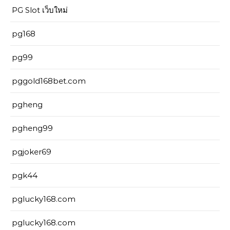
PG Slot เว็บใหม่
pg168
pg99
pggold168bet.com
pgheng
pgheng99
pgjoker69
pgk44
pglucky168.com
pglucky168.com