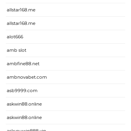
allstar168.me
allstar168.me
alot666
amb slot
ambfine88.net
ambnovabet.com
asb9999.com
askwin88.online
askwin88.online
askyouwin888 vip