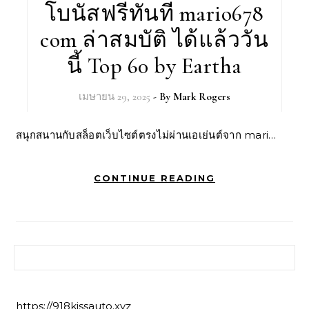
โบนัสฟรีทันที mario678
com ล่าสมบัติ ได้แล้ววัน
นี้ Top 60 by Eartha
เมษายน 29, 2025
- By
Mark Rogers
สนุกสนานกับสล็อตเว็บไซต์ตรงไม่ผ่านเอเย่นต์จาก mari…
CONTINUE READING
ค้นหาสำหรับ:
https://918kissauto.xyz