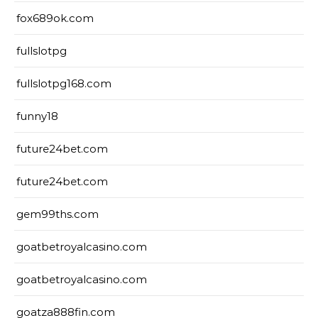
fox689ok.com
fullslotpg
fullslotpg168.com
funny18
future24bet.com
future24bet.com
gem99ths.com
goatbetroyalcasino.com
goatbetroyalcasino.com
goatza888fin.com