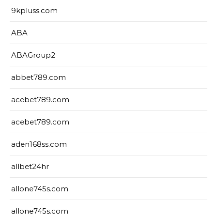
9kpluss.com
ABA
ABAGroup2
abbet789.com
acebet789.com
acebet789.com
aden168ss.com
allbet24hr
allone745s.com
allone745s.com