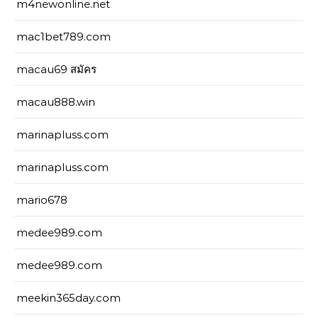
m4newonline.net
mac1bet789.com
macau69 สมัคร
macau888.win
marinapluss.com
marinapluss.com
mario678
medee989.com
medee989.com
meekin365day.com