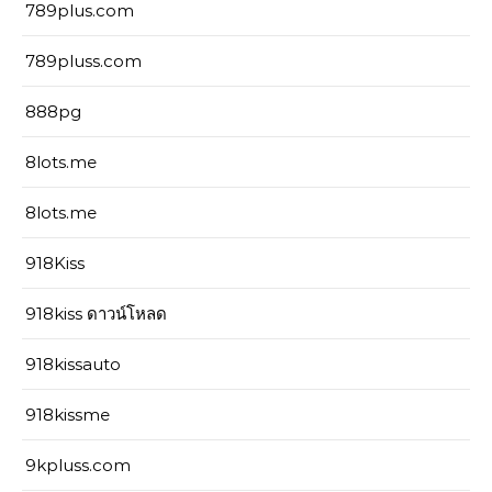
789plus.com
789pluss.com
888pg
8lots.me
8lots.me
918Kiss
918kiss ดาวน์โหลด
918kissauto
918kissme
9kpluss.com