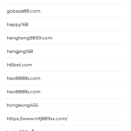
gobaza88.com
happy168
hengheng9899.com
hengjing168
hi6bet.com
hiso8888s.com
hiso8888s.com
hongkong456
https://www.mfj889xx.com/