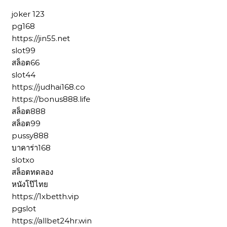
joker 123
pg168
https://jin55.net
slot99
สล็อต66
slot44
https://judhai168.co
https://bonus888.life
สล็อต888
สล็อต99
pussy888
บาคาร่า168
slotxo
สล็อตทดลอง
หนังโป๊ไทย
https://1xbetth.vip
pgslot
https://allbet24hr.win