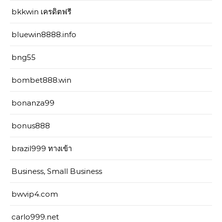
bkkwin เครดิตฟรี
bluewin8888.info
bng55
bombet888.win
bonanza99
bonus888
brazil999 ทางเข้า
Business, Small Business
bwvip4.com
carlo999.net