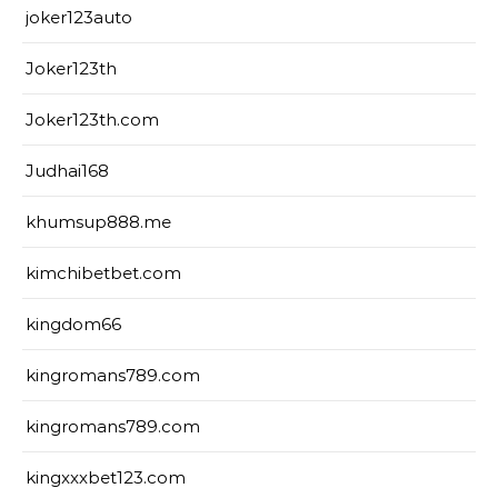
joker123auto
Joker123th
Joker123th.com
Judhai168
khumsup888.me
kimchibetbet.com
kingdom66
kingromans789.com
kingromans789.com
kingxxxbet123.com