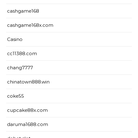
cashgame168
cashgame168x.com
Casino
cc11388.com
chang7777
chinatown888.win
coke55
cupcake88x.com
daruma1688.com