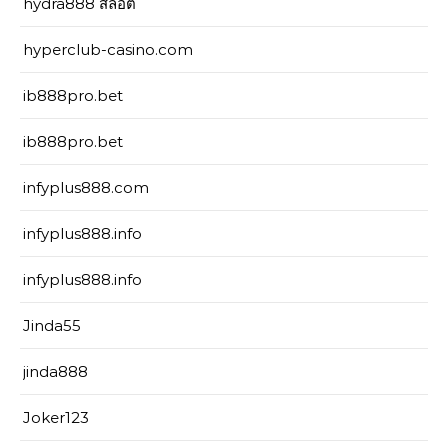
hydra888 สล็อต
hyperclub-casino.com
ib888pro.bet
ib888pro.bet
infyplus888.com
infyplus888.info
infyplus888.info
Jinda55
jinda888
Joker123