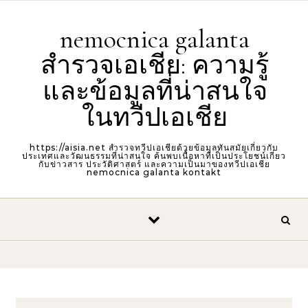
Skip to content
nemocnica galanta
สำรวจเอเชีย: ความรู้
และข้อมูลที่น่าสนใจ
ในทวีปเอเชีย
https://aisia.net สำรวจทวีปเอเชียด้วยข้อมูลทันสมัยเกี่ยวกับ
ประเทศและวัฒนธรรมที่น่าสนใจ ค้นพบเนื้อหาที่เป็นประโยชน์เกี่ยว
กับข่าวสาร ประวัติศาสตร์ และความเป็นมาของทวีปเอเชีย
nemocnica galanta kontakt