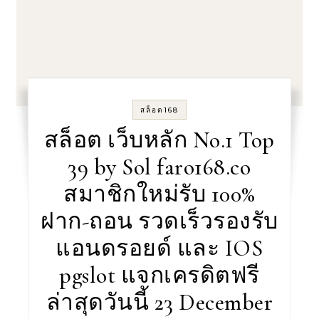
สล็อต168
สล็อต เว็บหลัก No.1 Top
39 by Sol faro168.co
สมาชิกใหม่รับ 100%
ฝาก-ถอน รวดเร็วรองรับ
แอนดรอยด์ และ IOS
pgslot แจกเครดิตฟรี
ล่าสุดวันนี้ 23 December