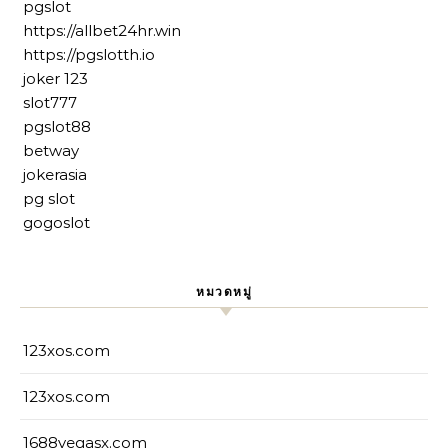
pgslot
https://allbet24hr.win
https://pgslotth.io
joker 123
slot777
pgslot88
betway
jokerasia
pg slot
gogoslot
หมวดหมู่
123xos.com
123xos.com
1688vegasx.com