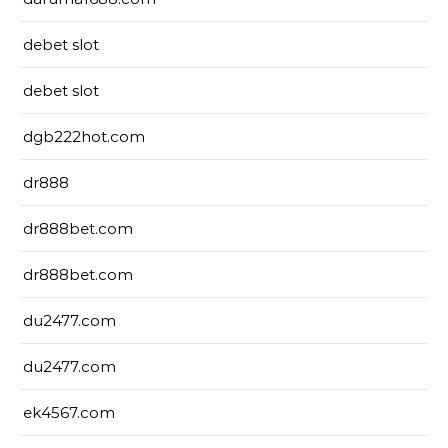
debet slot
debet slot
dgb222hot.com
dr888
dr888bet.com
dr888bet.com
du2477.com
du2477.com
ek4567.com