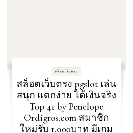
สล็อตเว็บตรง
สล็อตเว็บตรง pgslot เล่น
สนุก แตกง่าย ได้เงินจริง
Top 41 by Penelope
Ordigros.com สมาชิก
ใหม่รับ 1,000บาท มีเกม