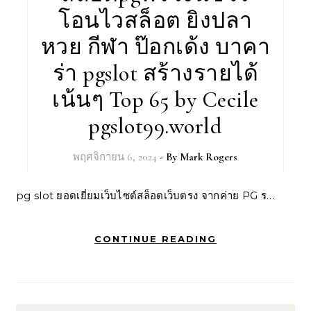
โอนไวสล็อต ยิงปลา
หวย กีฬา ป๊อกเด้ง บาคา
ร่า pgslot สร้างรายได้
เน้นๆ Top 65 by Cecile
pgslot99.world
พฤศจิกายน 6, 2024
- By
Mark Rogers
pg slot ยอดเยี่ยมเว็บไซต์สล็อตเว็บตรง จากค่าย PG ร…
CONTINUE READING