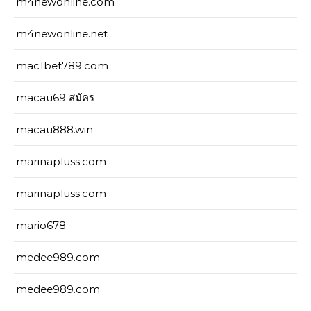
m4newonline.com
m4newonline.net
mac1bet789.com
macau69 สมัคร
macau888.win
marinapluss.com
marinapluss.com
mario678
medee989.com
medee989.com