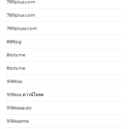
789plus.com
789plus.com
789pluss.com
888pg
8lots.me
8lots.me
918Kiss
918kiss ดาวน์โหลด
918kissauto
918kissme