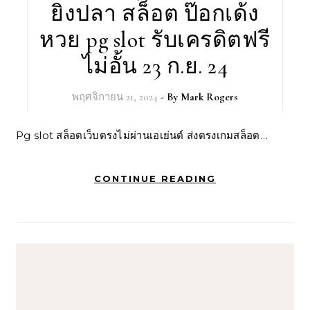
ยิงปลา สล็อต ป๊อกเด้ง
หวย pg slot รับเครดิตฟรี
ไม่อั้น 23 ก.ย. 24
พฤศจิกายน 21, 2024
- By
Mark Rogers
Pg slot สล็อตเว็บตรงไม่ผ่านเอเย่นต์ ส่งตรงเกมสล็อต…
CONTINUE READING