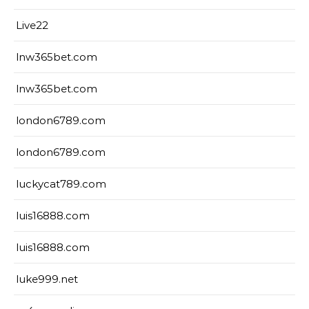
Live22
lnw365bet.com
lnw365bet.com
london6789.com
london6789.com
luckycat789.com
luis16888.com
luis16888.com
luke999.net