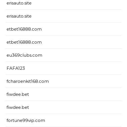
erisauto.site
erisauto.site
etbet16888.com
etbet16888.com
eu369clubs.com
FAFA123
fcharoenkit168.com
fiwdee.bet
fiwdee.bet
fortune99vip.com