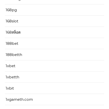
168pg
168slot
168สล็อต
188bet
188betth
1xbet
1xbetth
1xbit
1xgameth.com