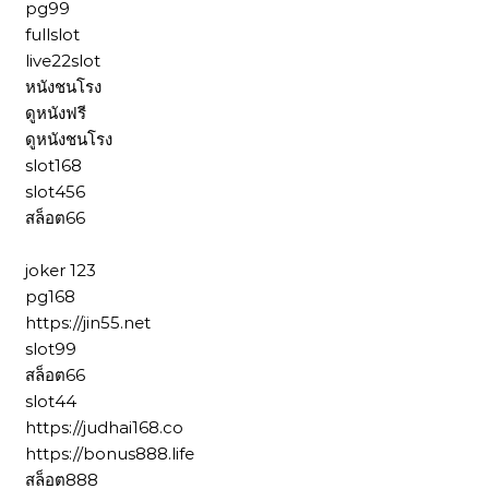
pg99
fullslot
live22slot
หนังชนโรง
ดูหนังฟรี
ดูหนังชนโรง
slot168
slot456
สล็อต66
joker 123
pg168
https://jin55.net
slot99
สล็อต66
slot44
https://judhai168.co
https://bonus888.life
สล็อต888