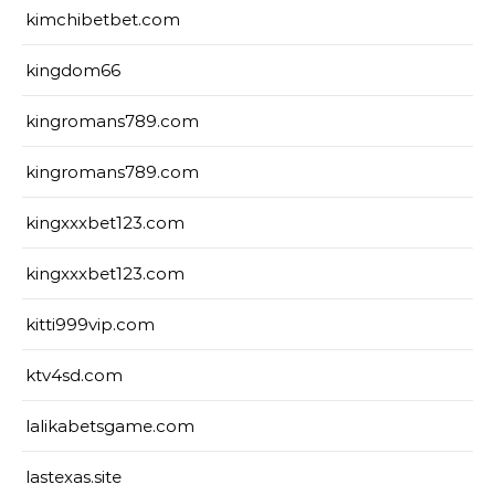
kimchibetbet.com
kingdom66
kingromans789.com
kingromans789.com
kingxxxbet123.com
kingxxxbet123.com
kitti999vip.com
ktv4sd.com
lalikabetsgame.com
lastexas.site