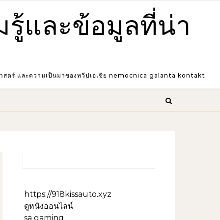
ู้และข้อมูลที่น่า
ระวัติศาสตร์ และความเป็นมาของทวีปเอเชีย nemocnica galanta kontakt
ค้นหาสำหรับ:
https://918kissauto.xyz
ดูหนังออนไลน์
sa gaming