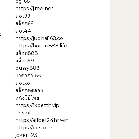
pg168
https://jin55.net
slot99
สล็อต66
slot44
https://judhai168.co
https://bonus888.life
สล็อต888
สล็อต99
pussy888
บาคาร่า168
slotxo
สล็อตทดลอง
หนังโป๊ไทย
https://1xbetth.vip
pgslot
https://allbet24hr.win
https://pgslotth.io
joker 123