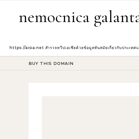
Skip to content
nemocnica galant
https://aisia.net สำรวจทวีปเอเชียด้วยข้อมูลทันสมัยเกี่ยวกับประเท
BUY THIS DOMAIN