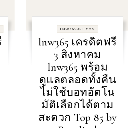
M
LNW365BET.COM
ี
lnw365 เครดิตฟรี
3 สิงหาคม
lnw365 พร้อม
ดูแลตลอดทั้งคืน
ไม่ใช้บอทอัตโน
มัติเลือกได้ตาม
ง
สะดวก Top 85 by