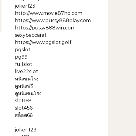
joker123
http://www.movie87hd.com
https://www.pussy888play.com
https://pussy888win.com
sexybaccarat
https://www.pgslot.golf
pgslot
pg99
fullslot
live22slot
หนังชนโรง
ดูหนังฟรี
ดูหนังชนโรง
slot168
slot456
สล็อต66
joker 123