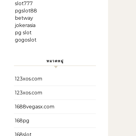
slot777
pgslot88
betway
jokerasia
pg slot
gogoslot
หมวดหมู่
123xos.com
123xos.com
1688vegasx.com
168pg
168slot