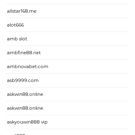
allstar168.me
alot666
amb slot
ambfine88.net
ambnovabet.com
asb9999.com
askwin88.online
askwin88.online
askyouwin888 vip