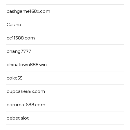
cashgame168x.com
Casino
cc11388.com
chang7777
chinatown888.win
coke55
cupcake88x.com
daruma1688.com
debet slot