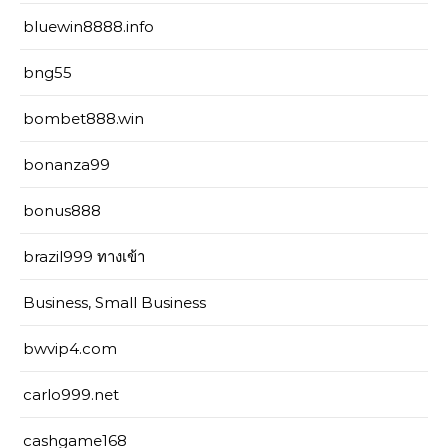
bluewin8888.info
bng55
bombet888.win
bonanza99
bonus888
brazil999 ทางเข้า
Business, Small Business
bwvip4.com
carlo999.net
cashgame168