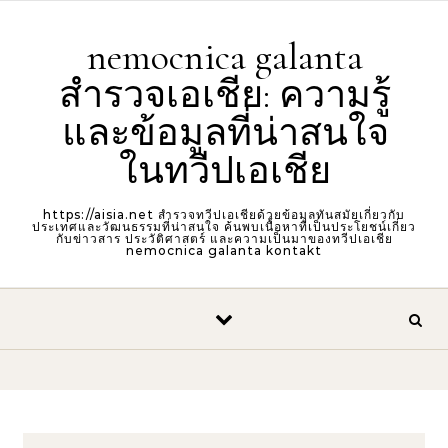
Skip to content
nemocnica galanta
สำรวจเอเชีย: ความรู้
และข้อมูลที่น่าสนใจ
ในทวีปเอเชีย
https://aisia.net สำรวจทวีปเอเชียด้วยข้อมูลทันสมัยเกี่ยวกับ
ประเทศและวัฒนธรรมที่น่าสนใจ ค้นพบเนื้อหาที่เป็นประโยชน์เกี่ยว
กับข่าวสาร ประวัติศาสตร์ และความเป็นมาของทวีปเอเชีย
nemocnica galanta kontakt