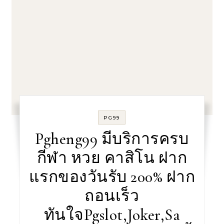
PG99
Pgheng99 มีบริการครบ
กีฬา หวย คาสิโน ฝาก
แรกของวันรับ 200% ฝาก
ถอนเร็ว
ทันใจPgslot,Joker,Sa