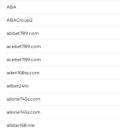
ABA
ABAGroup2
abbet789.com
acebet789.com
acebet789.com
aden168ss.com
allbet24hr
allone745s.com
allone745s.com
allstar168.me