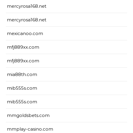
mercyrosa168.net
mercyrosa168.net
mexicanoo.com
mfj889xx.com
mfj889xx.com
mia88th.com
mib555s.com
mib555s.com
mmgoldsbets.com
mmplay-casino.com