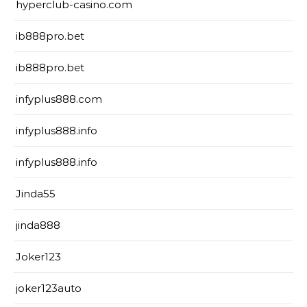
hyperclub-casino.com
ib888pro.bet
ib888pro.bet
infyplus888.com
infyplus888.info
infyplus888.info
Jinda55
jinda888
Joker123
joker123auto