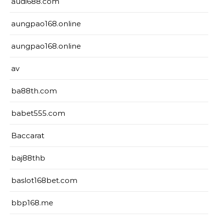
audi688.com
aungpao168.online
aungpao168.online
av
ba88th.com
babet555.com
Baccarat
baj88thb
baslot168bet.com
bbp168.me