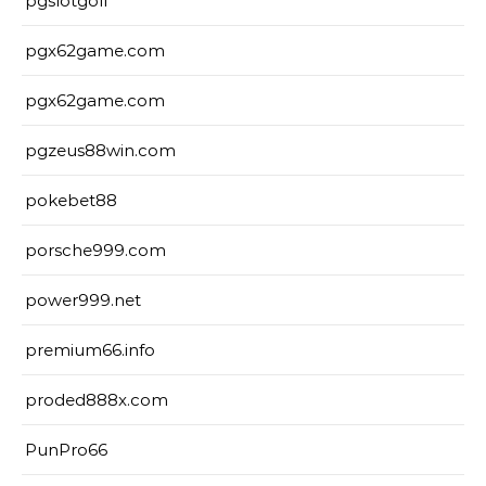
pgslotgolf
pgx62game.com
pgx62game.com
pgzeus88win.com
pokebet88
porsche999.com
power999.net
premium66.info
proded888x.com
PunPro66