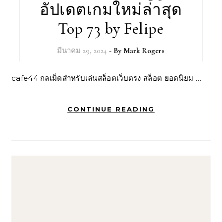
อัปเดตเกมใหม่ล่าสุด
Top 73 by Felipe
มีนาคม 29, 2024
- By
Mark Rogers
cafe44 กลเม็ดสำหรับเล่นสล็อตเว็บตรง สล็อต ยอดนิยม …
CONTINUE READING