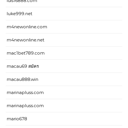
luis16888.com
luke999.net
m4newonline.com
m4newonline.net
mac1bet789.com
macau69 สมัคร
macau888.win
marinapluss.com
marinapluss.com
mario678