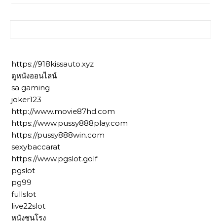
ค้นหาสำหรับ:
https://918kissauto.xyz
ดูหนังออนไลน์
sa gaming
joker123
http://www.movie87hd.com
https://www.pussy888play.com
https://pussy888win.com
sexybaccarat
https://www.pgslot.golf
pgslot
pg99
fullslot
live22slot
หนังชนโรง