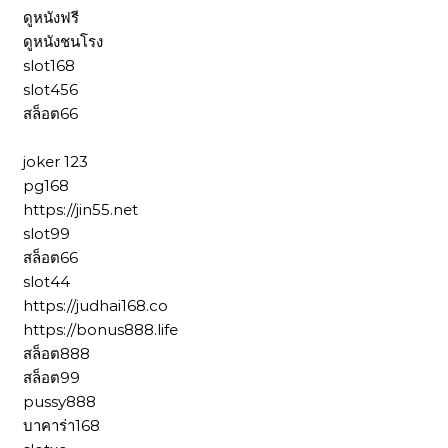
ดูหนังฟรี
ดูหนังชนโรง
slot168
slot456
สล็อต66
joker 123
pg168
https://jin55.net
slot99
สล็อต66
slot44
https://judhai168.co
https://bonus888.life
สล็อต888
สล็อต99
pussy888
บาคาร่า168