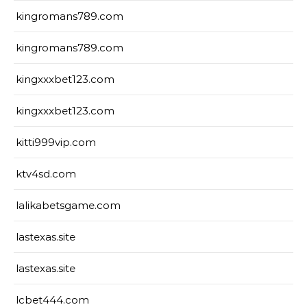
kingromans789.com
kingromans789.com
kingxxxbet123.com
kingxxxbet123.com
kitti999vip.com
ktv4sd.com
lalikabetsgame.com
lastexas.site
lastexas.site
lcbet444.com