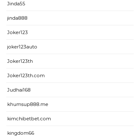
Jinda55
jinda888
Joker123
joker123auto
Joker123th
Joker123th.com
Judhai168
khumsup888.me
kimchibetbet.com
kingdom66