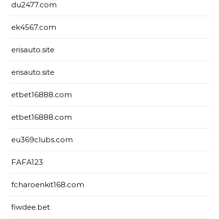
du2477.com
ek4567.com
erisauto.site
erisauto.site
etbet16888.com
etbet16888.com
eu369clubs.com
FAFA123
fcharoenkit168.com
fiwdee.bet