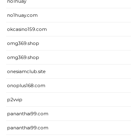
no1huay
no1huay.com
okcasino159.com
omg369.shop
omg369.shop
onesiamclub.site
onoplus168.com
p2vvip
pananthai99.com
pananthai99.com