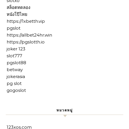
slotxo
สล็อตทดลอง
หนังโป๊ไทย
https://1xbetth.vip
pgslot
https://allbet24hr.win
https://pgslotth.io
joker 123
slot777
pgslot88
betway
jokerasia
pg slot
gogoslot
หมวดหมู่
123xos.com