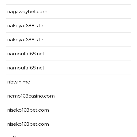
nagawaybet.com
nakoya1688.site
nakoya1688.site
namoufa168.net
namoufa168.net
nbwin.me
nemo168casino.com
niseko168bet.com
niseko168bet.com