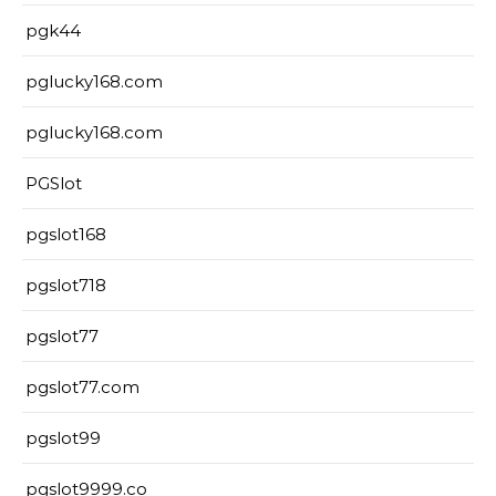
pgk44
pglucky168.com
pglucky168.com
PGSlot
pgslot168
pgslot718
pgslot77
pgslot77.com
pgslot99
pgslot9999.co