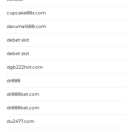
cupcake88x.com
daruma1688.com
debet slot
debet slot
dgb222hot.com
dr888
dr888bet.com
dr888bet.com
du2477.com