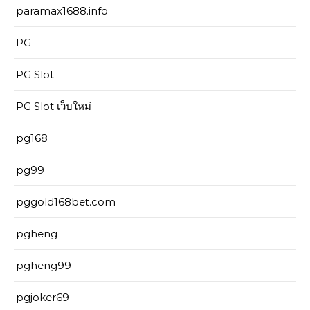
paramax1688.info
PG
PG Slot
PG Slot เว็บใหม่
pg168
pg99
pggold168bet.com
pgheng
pgheng99
pgjoker69