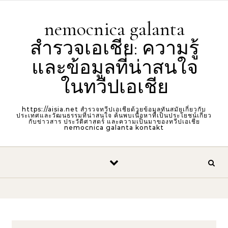
Skip to content
nemocnica galanta
สำรวจเอเชีย: ความรู้
และข้อมูลที่น่าสนใจ
ในทวีปเอเชีย
https://aisia.net สำรวจทวีปเอเชียด้วยข้อมูลทันสมัยเกี่ยวกับ
ประเทศและวัฒนธรรมที่น่าสนใจ ค้นพบเนื้อหาที่เป็นประโยชน์เกี่ยว
กับข่าวสาร ประวัติศาสตร์ และความเป็นมาของทวีปเอเชีย
nemocnica galanta kontakt