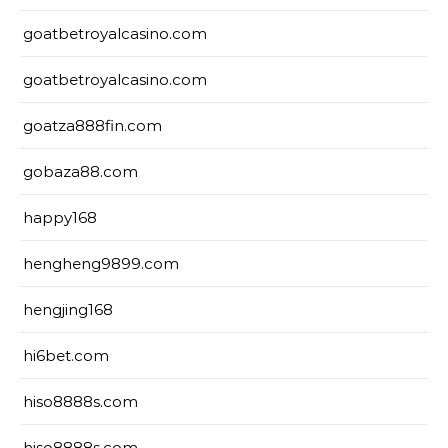
goatbetroyalcasino.com
goatbetroyalcasino.com
goatza888fin.com
gobaza88.com
happy168
hengheng9899.com
hengjing168
hi6bet.com
hiso8888s.com
hiso8888s.com