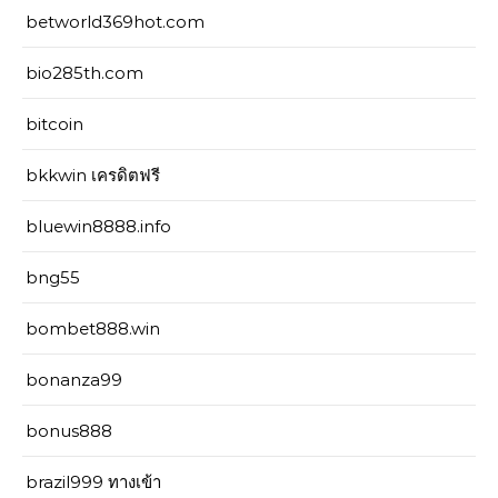
betworld369hot.com
bio285th.com
bitcoin
bkkwin เครดิตฟรี
bluewin8888.info
bng55
bombet888.win
bonanza99
bonus888
brazil999 ทางเข้า