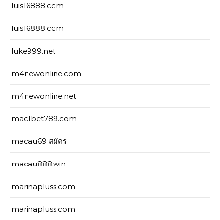
luis16888.com
luis16888.com
luke999.net
m4newonline.com
m4newonline.net
mac1bet789.com
macau69 สมัคร
macau888.win
marinapluss.com
marinapluss.com