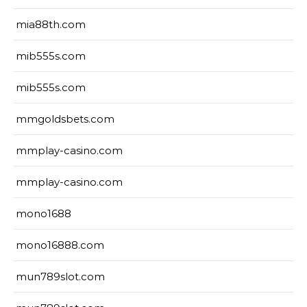
mia88th.com
mib555s.com
mib555s.com
mmgoldsbets.com
mmplay-casino.com
mmplay-casino.com
mono1688
mono16888.com
mun789slot.com