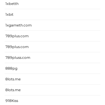
1xbetth
1xbit
1xgameth.com
789plus.com
789plus.com
789pluss.com
888pg
8lots.me
8lots.me
918Kiss