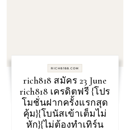
RICH8188.COM
rich818 สมัคร 23 June
rich818 เครดิตฟรี {โปร
โมชั่นฝากครั้งแรกสุด
คุ้ม}{โบนัสเข้าเต็มไม่
หัก}{ไม่ต้องทำเทิร์น