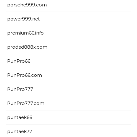
porsche999.com
power999.net
premium66.info
proded888x.com
PunPro66
PunPro66.com
PunPro777
PunPro777.com
puntaek66
puntaek77