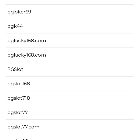
pgjoker69
pgk44
pglucky168.com
pglucky168.com
PGSlot
pgslot168
pgslot718
pgslot77
pgslot77.com