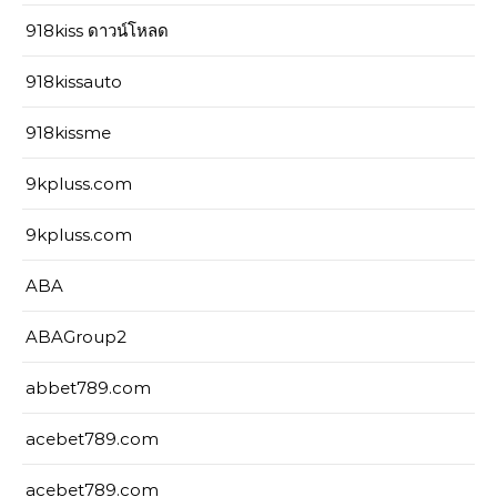
918kiss ดาวน์โหลด
918kissauto
918kissme
9kpluss.com
9kpluss.com
ABA
ABAGroup2
abbet789.com
acebet789.com
acebet789.com