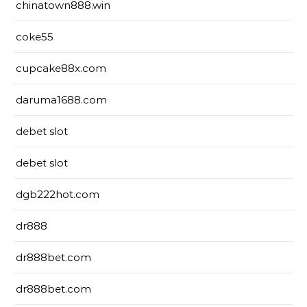
chinatown888.win
coke55
cupcake88x.com
daruma1688.com
debet slot
debet slot
dgb222hot.com
dr888
dr888bet.com
dr888bet.com