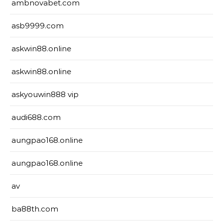
ambnovabet.com
asb9999.com
askwin88.online
askwin88.online
askyouwin888 vip
audi688.com
aungpao168.online
aungpao168.online
av
ba88th.com