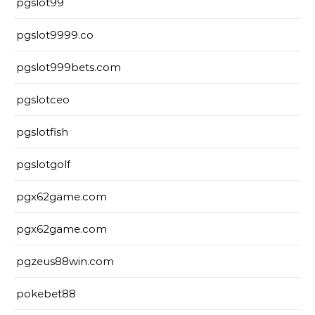
pgslot99
pgslot9999.co
pgslot999bets.com
pgslotceo
pgslotfish
pgslotgolf
pgx62game.com
pgx62game.com
pgzeus88win.com
pokebet88