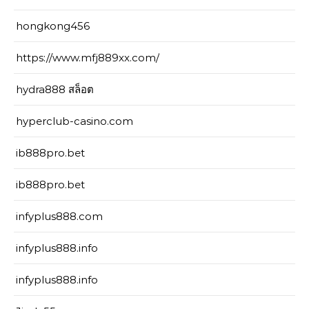
hongkong456
https://www.mfj889xx.com/
hydra888 สล็อต
hyperclub-casino.com
ib888pro.bet
ib888pro.bet
infyplus888.com
infyplus888.info
infyplus888.info