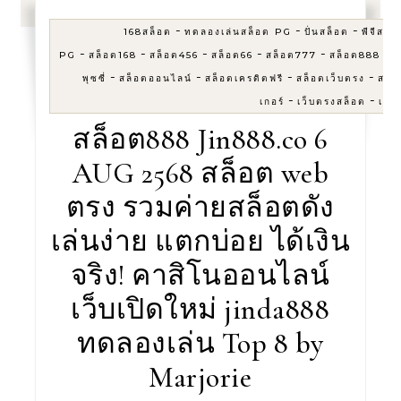
-
-
-
168สล็อต
ทดลองเล่นสล็อต PG
ปั่นสล็อต
พีจีสล็
-
-
-
-
-
-
PG
สล็อต168
สล็อต456
สล็อต66
สล็อต777
สล็อต888
ส
-
-
-
-
พุซซี่
สล็อตออนไลน์
สล็อตเครดิตฟรี
สล็อตเว็บตรง
สล็อ
-
-
เกอร์
เว็บตรงสล็อต
เว็บ
สล็อต888 Jin888.co 6
AUG 2568 สล็อต web
ตรง รวมค่ายสล็อตดัง
เล่นง่าย แตกบ่อย ได้เงิน
จริง! คาสิโนออนไลน์
เว็บเปิดใหม่ jinda888
ทดลองเล่น Top 8 by
Marjorie