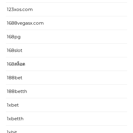
123xos.com
1688vegasx.com
168pg
168slot
168สล็อต
188bet
188betth
1xbet
1xbetth
1xbit