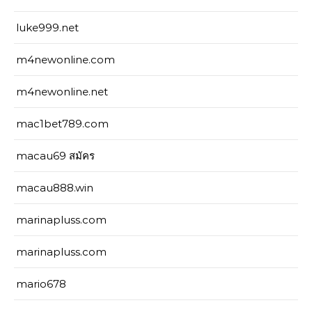
luke999.net
m4newonline.com
m4newonline.net
mac1bet789.com
macau69 สมัคร
macau888.win
marinapluss.com
marinapluss.com
mario678