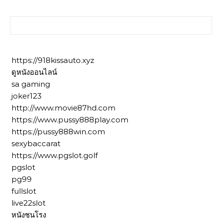
ค้นหาสำหรับ:
https://918kissauto.xyz
ดูหนังออนไลน์
sa gaming
joker123
http://www.movie87hd.com
https://www.pussy888play.com
https://pussy888win.com
sexybaccarat
https://www.pgslot.golf
pgslot
pg99
fullslot
live22slot
หนังชนโรง