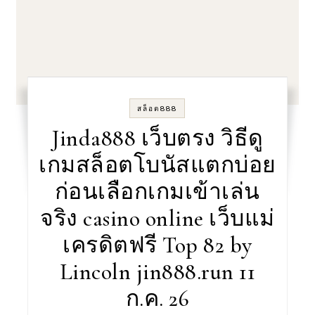
สล็อต888
Jinda888 เว็บตรง วิธีดู
เกมสล็อตโบนัสแตกบ่อย
ก่อนเลือกเกมเข้าเล่น
จริง casino online เว็บแม่
เครดิตฟรี Top 82 by
Lincoln jin888.run 11
ก.ค. 26