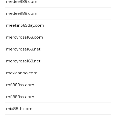
medee989.com
medee989.com
meekin365day.com
mercyrosa168.com
mercyrosa168.net
mercyrosa168.net
mexicanoo.com
mfj889xx.com
mfj889xx.com
mia88th.com