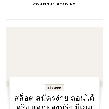
CONTINUE READING
สล็อต888
สล็อต สมัครง่าย ถอนได้
จริง แจกทองจริง มีเกม