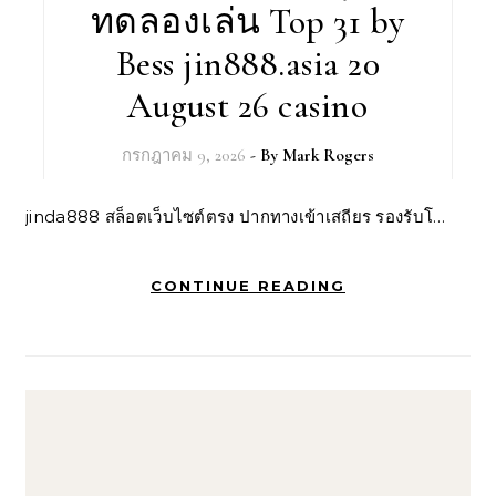
ทดลองเล่น Top 31 by
Bess jin888.asia 20
August 26 casino
กรกฎาคม 9, 2026
- By
Mark Rogers
jinda888 สล็อตเว็บไซต์ตรง ปากทางเข้าเสถียร รองรับโ…
CONTINUE READING