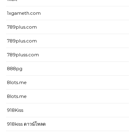
1xgameth.com
789plus.com
789plus.com
789pluss.com
888pg
8lots.me
8lots.me
918Kiss
918kiss ดาวน์โหลด