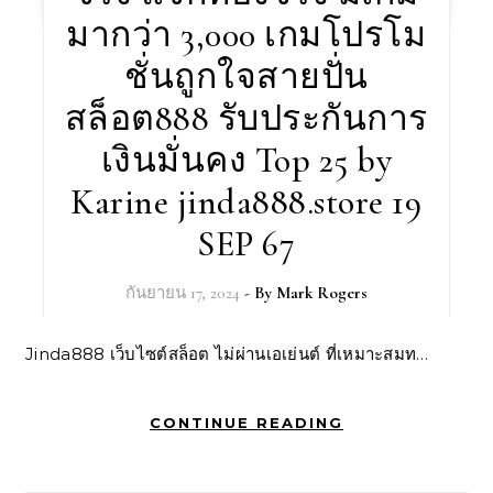
มากว่า 3,000 เกมโปรโม
ชั่นถูกใจสายปั่น
สล็อต888 รับประกันการ
เงินมั่นคง Top 25 by
Karine jinda888.store 19
SEP 67
กันยายน 17, 2024
- By
Mark Rogers
Jinda888 เว็บไซต์สล็อต ไม่ผ่านเอเย่นต์ ที่เหมาะสมท…
CONTINUE READING