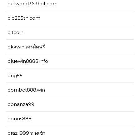
betworld369hot.com
bio285th.com
bitcoin
bkkwin เครดิตฟรี
bluewin8888.info
bng55
bombet888.win
bonanza99
bonus888
brazil999 ทางเข้า