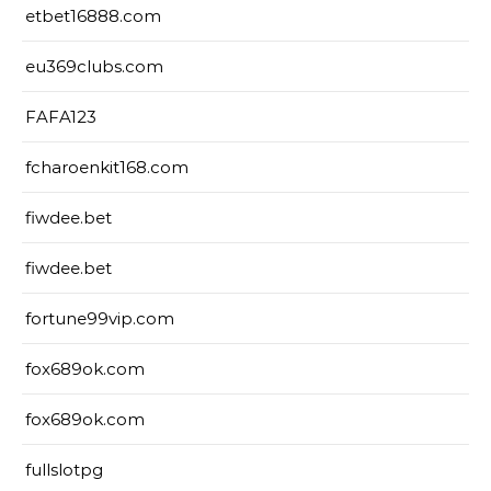
etbet16888.com
eu369clubs.com
FAFA123
fcharoenkit168.com
fiwdee.bet
fiwdee.bet
fortune99vip.com
fox689ok.com
fox689ok.com
fullslotpg