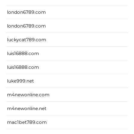
london6789.com
london6789.com
luckycat789.com
luis16888.com
luis16888.com
luke999.net
m4newonline.com
m4newonline.net
mac1bet789.com