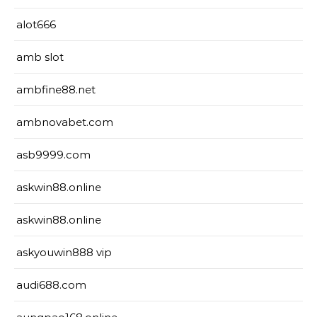
alot666
amb slot
ambfine88.net
ambnovabet.com
asb9999.com
askwin88.online
askwin88.online
askyouwin888 vip
audi688.com