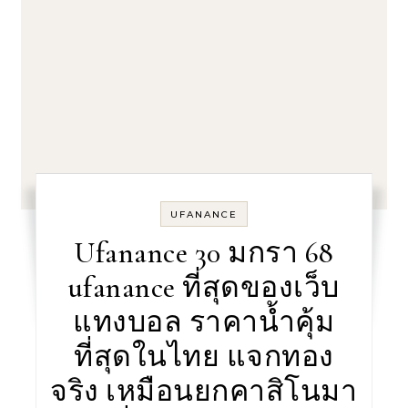
UFANANCE
Ufanance 30 มกรา 68
ufanance ที่สุดของเว็บ
แทงบอล ราคาน้ำคุ้ม
ที่สุดในไทย แจกทอง
จริง เหมือนยกคาสิโนมา