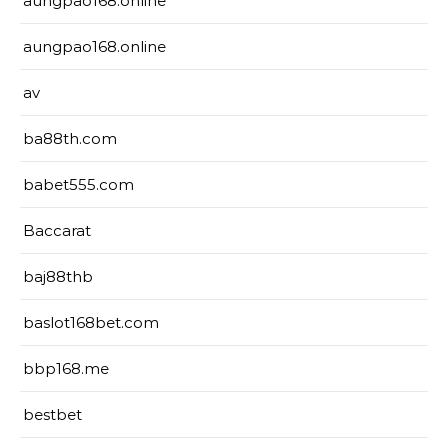
aungpao168.online
aungpao168.online
av
ba88th.com
babet555.com
Baccarat
baj88thb
baslot168bet.com
bbp168.me
bestbet