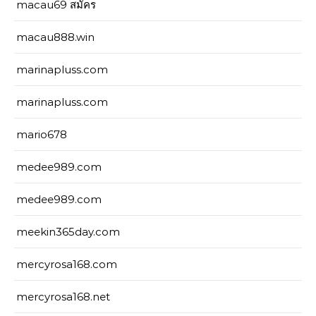
macau69 สมัคร
macau888.win
marinapluss.com
marinapluss.com
mario678
medee989.com
medee989.com
meekin365day.com
mercyrosa168.com
mercyrosa168.net