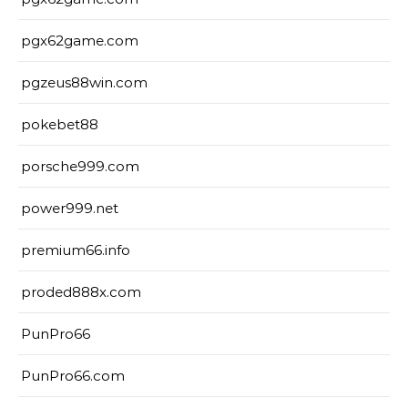
pgx62game.com
pgzeus88win.com
pokebet88
porsche999.com
power999.net
premium66.info
proded888x.com
PunPro66
PunPro66.com