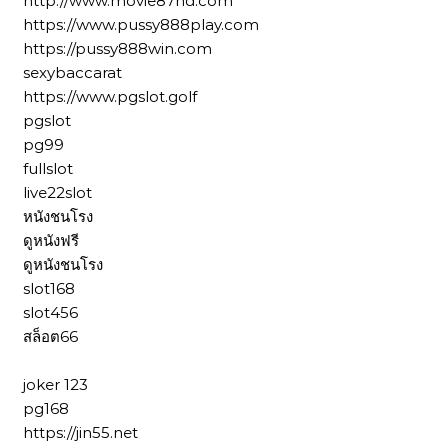
http://www.movie87hd.com
https://www.pussy888play.com
https://pussy888win.com
sexybaccarat
https://www.pgslot.golf
pgslot
pg99
fullslot
live22slot
หนังชนโรง
ดูหนังฟรี
ดูหนังชนโรง
slot168
slot456
สล็อต66
joker 123
pg168
https://jin55.net