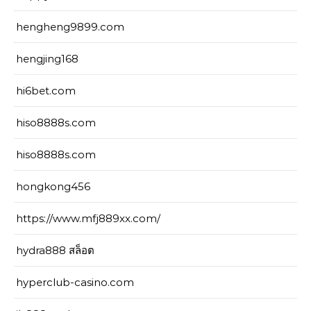
hengheng9899.com
hengjing168
hi6bet.com
hiso8888s.com
hiso8888s.com
hongkong456
https://www.mfj889xx.com/
hydra888 สล็อต
hyperclub-casino.com