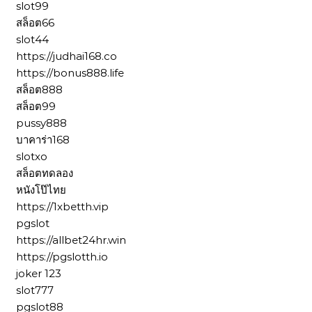
slot99
สล็อต66
slot44
https://judhai168.co
https://bonus888.life
สล็อต888
สล็อต99
pussy888
บาคาร่า168
slotxo
สล็อตทดลอง
หนังโป๊ไทย
https://1xbetth.vip
pgslot
https://allbet24hr.win
https://pgslotth.io
joker 123
slot777
pgslot88