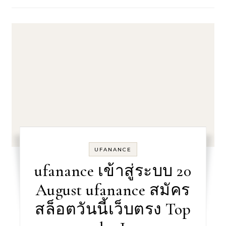
UFANANCE
ufanance เข้าสู่ระบบ 20
August ufanance สมัคร
สล็อตวันนี้เว็บตรง Top