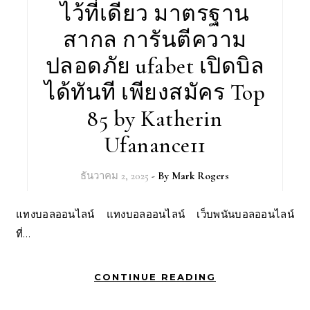
ไว้ที่เดียว มาตรฐาน
สากล การันตีความ
ปลอดภัย ufabet เปิดบิล
ได้ทันที เพียงสมัคร Top
85 by Katherin
Ufanance11
ธันวาคม 2, 2025
- By
Mark Rogers
แทงบอลออนไลน์ แทงบอลออนไลน์ เว็บพนันบอลออนไลน์
ที่…
CONTINUE READING