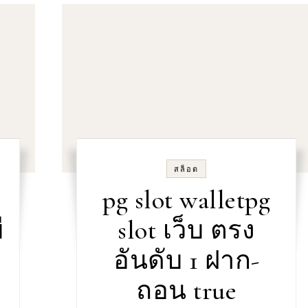
สล็อต
pg slot walletpg
ี
slot เว็บ ตรง
อันดับ 1 ฝาก-
ถอน true