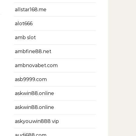
allstar168.me
alot666
amb slot
ambfine88.net
ambnovabet.com
asb9999.com
askwin88.online
askwin88.online
askyouwin888 vip
audi688.com