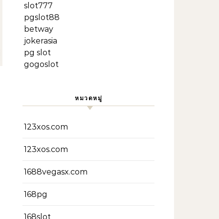
slot777
pgslot88
betway
jokerasia
pg slot
gogoslot
หมวดหมู่
123xos.com
123xos.com
1688vegasx.com
168pg
168slot