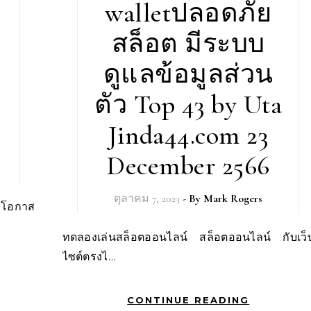
walletปลอดภัย
สล็อต มีระบบ
ดูแลข้อมูลส่วน
ตัว Top 43 by Uta
Jinda44.com 23
December 2566
ตุลาคม 7, 2023
- By
Mark Rogers
ทดลองเล่นสล็อตออนไลน์ สล็อตออนไลน์ กับเว็บ
ไซต์ตรงไ…
CONTINUE READING