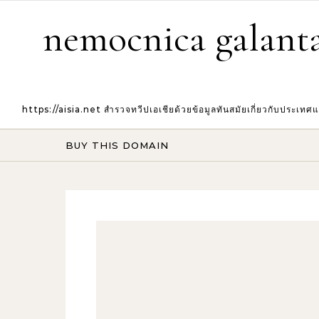
Skip to content
nemocnica galant
https://aisia.net สำรวจทวีปเอเชียด้วยข้อมูลทันสมัยเกี่ยวกับประเท
BUY THIS DOMAIN