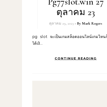
Pg77slot.win 27
ตุลาคม 23
ตุลาคม 29, 2023
- By
Mark Rogers
pg slot จะเป็นเกมสล็อตออนไลน์เกมไหนก็ได้เล่น
ได้เงิ…
CONTINUE READING