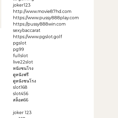
joker123
http://www.movie87hd.com
https://www.pussy888play.com
https://pussy888win.com
sexybaccarat
https://www.pgslot.golf
pgslot
pg99
fullslot
live22slot
หนังชนโรง
ดูหนังฟรี
ดูหนังชนโรง
slot168
slot456
สล็อต66
joker 123