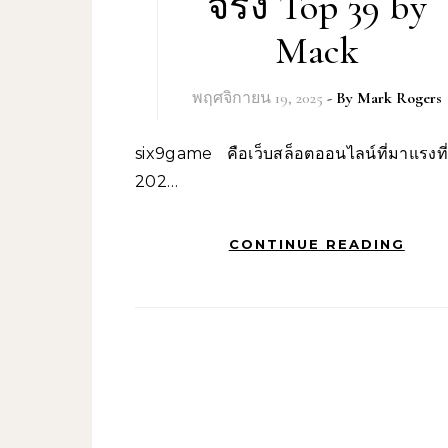
จริง Top 39 by
Mack
พฤศจิกายน 19, 2025
- By
Mark Rogers
six9game คือเว็บสล็อตออนไลน์ที่มาแรงที่สุดในปี
202…
CONTINUE READING