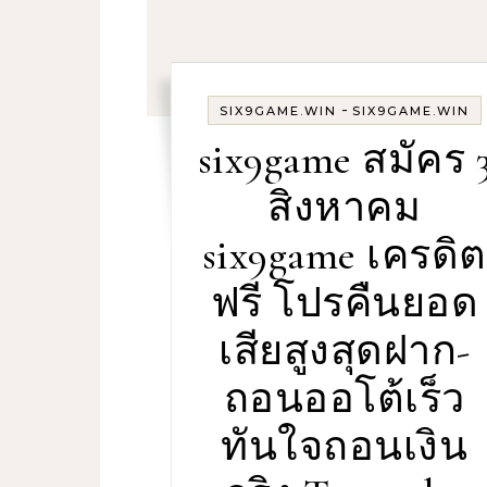
-
SIX9GAME.WIN
SIX9GAME.WIN
six9game สมัคร 
สิงหาคม
six9game เครดิต
ฟรี โปรคืนยอด
เสียสูงสุดฝาก-
ถอนออโต้เร็ว
ทันใจถอนเงิน