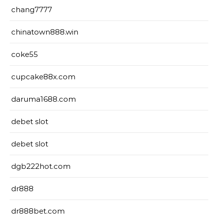
chang7777
chinatown888.win
coke55
cupcake88x.com
daruma1688.com
debet slot
debet slot
dgb222hot.com
dr888
dr888bet.com