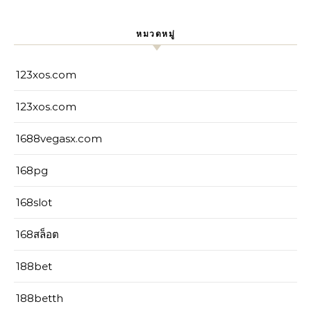
หมวดหมู่
123xos.com
123xos.com
1688vegasx.com
168pg
168slot
168สล็อต
188bet
188betth