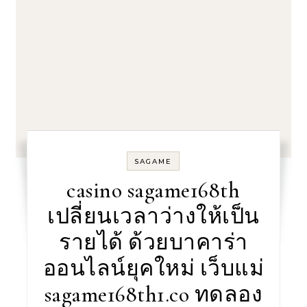
SAGAME
casino sagame168th
เปลี่ยนเวลาว่างให้เป็น
รายได้ ด้วยบาคาร่า
ออนไลน์ยุคใหม่ เว็บแม่
sagame168th1.co ทดลอง