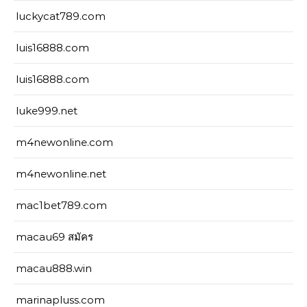
luckycat789.com
luis16888.com
luis16888.com
luke999.net
m4newonline.com
m4newonline.net
mac1bet789.com
macau69 สมัคร
macau888.win
marinapluss.com