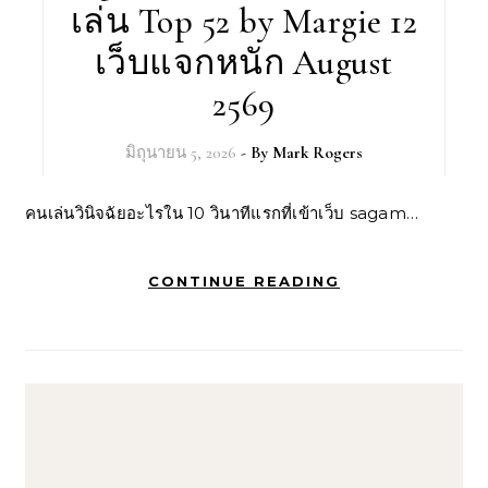
เล่น Top 52 by Margie 12
เว็บแจกหนัก August
2569
มิถุนายน 5, 2026
- By
Mark Rogers
คนเล่นวินิจฉัยอะไรใน 10 วินาทีแรกที่เข้าเว็บ sagam…
CONTINUE READING