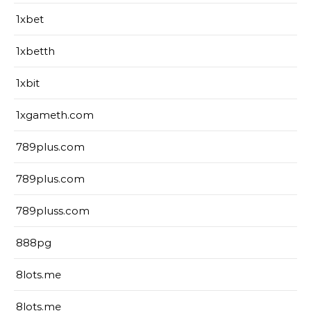
1xbet
1xbetth
1xbit
1xgameth.com
789plus.com
789plus.com
789pluss.com
888pg
8lots.me
8lots.me