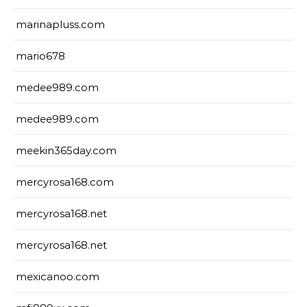
marinapluss.com
mario678
medee989.com
medee989.com
meekin365day.com
mercyrosa168.com
mercyrosa168.net
mercyrosa168.net
mexicanoo.com