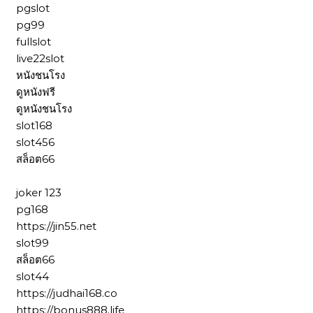
pgslot
pg99
fullslot
live22slot
หนังชนโรง
ดูหนังฟรี
ดูหนังชนโรง
slot168
slot456
สล็อต66
joker 123
pg168
https://jin55.net
slot99
สล็อต66
slot44
https://judhai168.co
https://bonus888.life