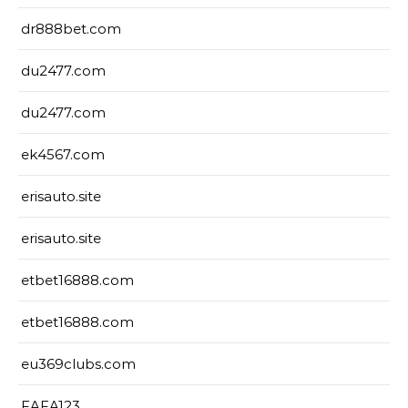
dr888bet.com
du2477.com
du2477.com
ek4567.com
erisauto.site
erisauto.site
etbet16888.com
etbet16888.com
eu369clubs.com
FAFA123