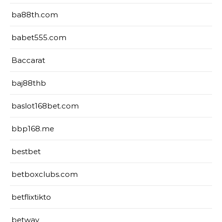
ba88th.com
babet555.com
Baccarat
baj88thb
baslot168bet.com
bbp168.me
bestbet
betboxclubs.com
betflixtikto
betway