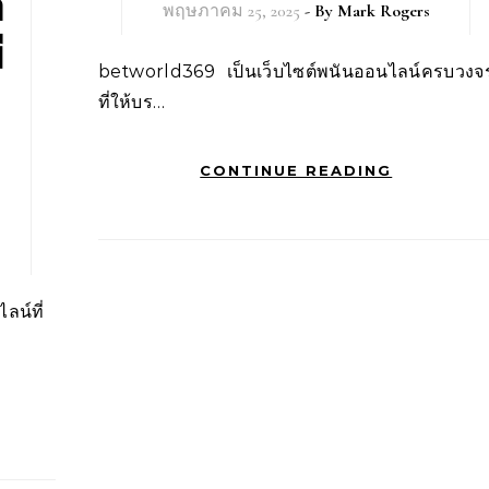
อ
พฤษภาคม 25, 2025
- By
Mark Rogers
ี
betworld369 เป็นเว็บไซต์พนันออนไลน์ครบวงจร
ล
ที่ให้บร…
CONTINUE READING