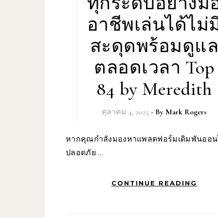
ทุกระดับอย่างมื
อาชีพเล่นได้ไม่ม
สะดุดพร้อมดูแ
ตลอดเวลา Top
84 by Meredith
ตุลาคม 4, 2025
- By
Mark Rogers
หากคุณกำลังมองหาแพลตฟอร์มเดิมพันออนไลน์ที่
ปลอดภัย …
CONTINUE READING