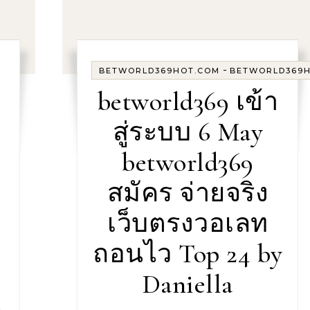
-
BETWORLD369HOT.COM
BETWORLD369
betworld369 เข้า
สู่ระบบ 6 May
betworld369
สมัคร จ่ายจริง
เว็บตรงวอเลท
ถอนไว Top 24 by
Daniella