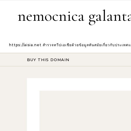
Skip to content
nemocnica galant
https://aisia.net สำรวจทวีปเอเชียด้วยข้อมูลทันสมัยเกี่ยวกับประเท
BUY THIS DOMAIN