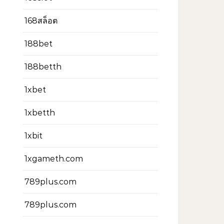
168สล็อต
188bet
188betth
1xbet
1xbetth
1xbit
1xgameth.com
789plus.com
789plus.com