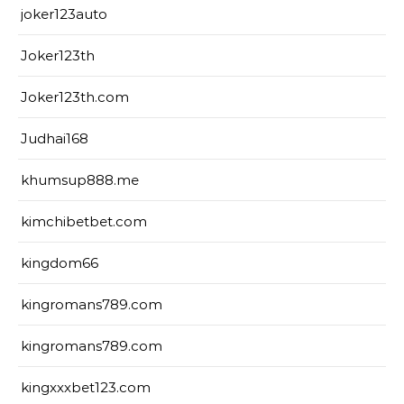
joker123auto
Joker123th
Joker123th.com
Judhai168
khumsup888.me
kimchibetbet.com
kingdom66
kingromans789.com
kingromans789.com
kingxxxbet123.com