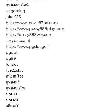
ดูหนังออนไลน์
sa gaming
joker123
http://www.movie87hd.com
https://www.pussy888play.com
https://pussy888win.com
sexybaccarat
https://www.pgslot.golf
pgslot
pg99
fullslot
live22slot
หนังชนโรง
ดูหนังฟรี
ดูหนังชนโรง
slot168
slot456
สล็อต66