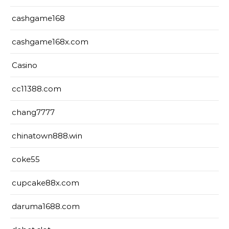
cashgame168
cashgame168x.com
Casino
cc11388.com
chang7777
chinatown888.win
coke55
cupcake88x.com
daruma1688.com