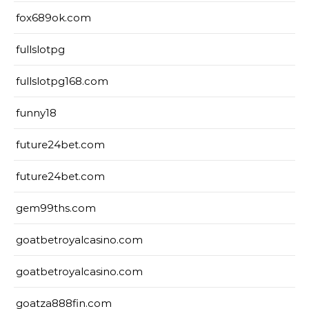
fox689ok.com
fullslotpg
fullslotpg168.com
funny18
future24bet.com
future24bet.com
gem99ths.com
goatbetroyalcasino.com
goatbetroyalcasino.com
goatza888fin.com