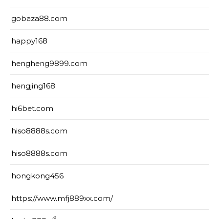
gobaza88.com
happy168
hengheng9899.com
hengjing168
hi6bet.com
hiso8888s.com
hiso8888s.com
hongkong456
https://www.mfj889xx.com/