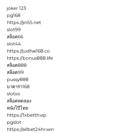
joker 123
pg168
https://jin55.net
slot99
สล็อต66
slot44
https://judhai168.co
https://bonus888.life
สล็อต888
สล็อต99
pussy888
บาคาร่า168
slotxo
สล็อตทดลอง
หนังโป๊ไทย
https://1xbetth.vip
pgslot
https://allbet24hr.win