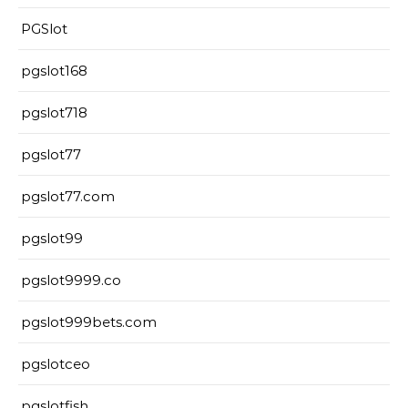
PGSlot
pgslot168
pgslot718
pgslot77
pgslot77.com
pgslot99
pgslot9999.co
pgslot999bets.com
pgslotceo
pgslotfish