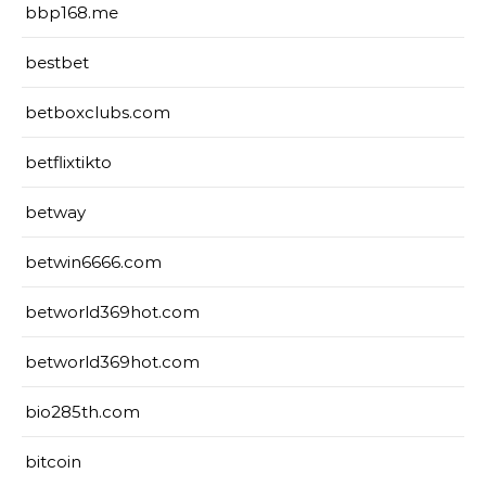
bbp168.me
bestbet
betboxclubs.com
betflixtikto
betway
betwin6666.com
betworld369hot.com
betworld369hot.com
bio285th.com
bitcoin