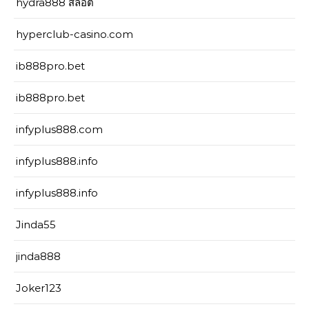
hydra888 สล็อต
hyperclub-casino.com
ib888pro.bet
ib888pro.bet
infyplus888.com
infyplus888.info
infyplus888.info
Jinda55
jinda888
Joker123