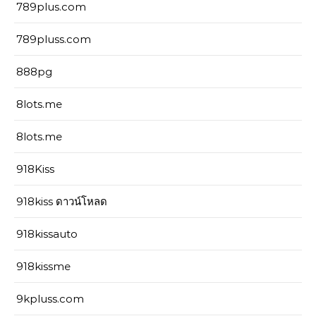
789plus.com
789pluss.com
888pg
8lots.me
8lots.me
918Kiss
918kiss ดาวน์โหลด
918kissauto
918kissme
9kpluss.com