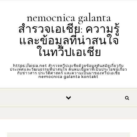
Skip to content
nemocnica galanta
สำรวจเอเชีย: ความรู้
และข้อมูลที่น่าสนใจ
ในทวีปเอเชีย
https://aisia.net สำรวจทวีปเอเชียด้วยข้อมูลทันสมัยเกี่ยวกับ
ประเทศและวัฒนธรรมที่น่าสนใจ ค้นพบเนื้อหาที่เป็นประโยชน์เกี่ยว
กับข่าวสาร ประวัติศาสตร์ และความเป็นมาของทวีปเอเชีย
nemocnica galanta kontakt