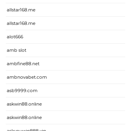
allstar168.me
allstar168.me
alot666
amb slot
ambfine88.net
ambnovabet.com
asb9999.com
askwin88.online
askwin88.online
askyouwin888 vip