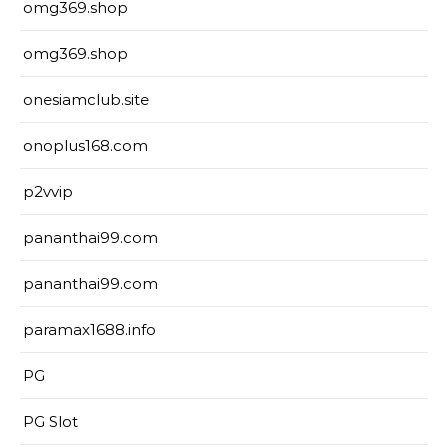
omg369.shop
omg369.shop
onesiamclub.site
onoplus168.com
p2vvip
pananthai99.com
pananthai99.com
paramax1688.info
PG
PG Slot