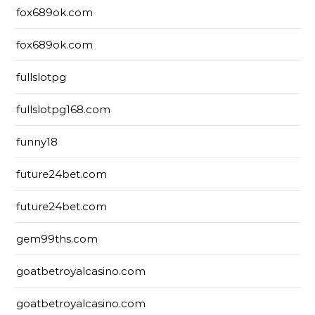
fox689ok.com
fox689ok.com
fullslotpg
fullslotpg168.com
funny18
future24bet.com
future24bet.com
gem99ths.com
goatbetroyalcasino.com
goatbetroyalcasino.com