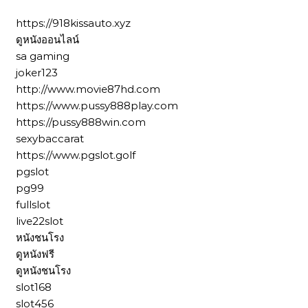
https://918kissauto.xyz
ดูหนังออนไลน์
sa gaming
joker123
http://www.movie87hd.com
https://www.pussy888play.com
https://pussy888win.com
sexybaccarat
https://www.pgslot.golf
pgslot
pg99
fullslot
live22slot
หนังชนโรง
ดูหนังฟรี
ดูหนังชนโรง
slot168
slot456