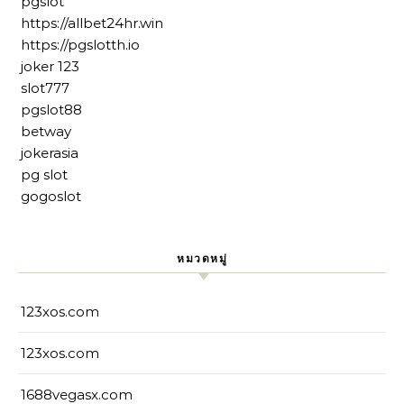
pgslot
https://allbet24hr.win
https://pgslotth.io
joker 123
slot777
pgslot88
betway
jokerasia
pg slot
gogoslot
หมวดหมู่
123xos.com
123xos.com
1688vegasx.com