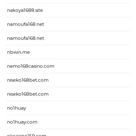
nakoya1688.site
namoufa168.net
namoufa168.net
nbwin.me
nemo168casino.com
niseko168bet.com
niseko168bet.com
no1huay
no1huay.com
okcasino159.com