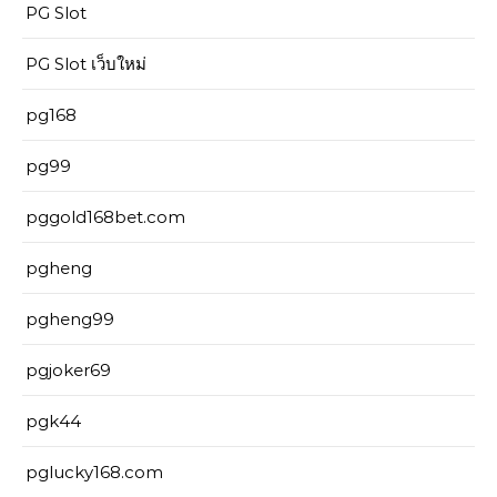
PG Slot
PG Slot เว็บใหม่
pg168
pg99
pggold168bet.com
pgheng
pgheng99
pgjoker69
pgk44
pglucky168.com