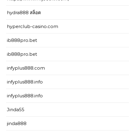
hydra888 สล็อต
hyperclub-casino.com
ib888pro.bet
ib888pro.bet
infyplus888.com
infyplus888.info
infyplus888.info
Jinda55
jinda888