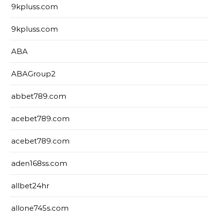
9kpluss.com
9kpluss.com
ABA
ABAGroup2
abbet789.com
acebet789.com
acebet789.com
aden168ss.com
allbet24hr
allone745s.com