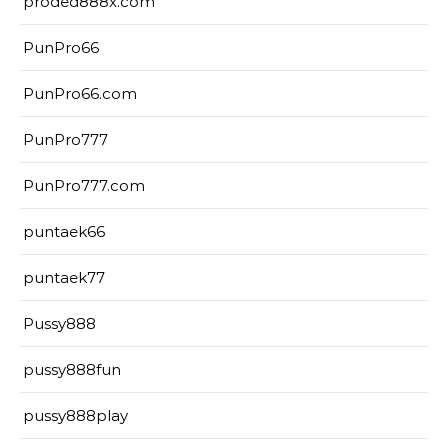
proded888x.com
PunPro66
PunPro66.com
PunPro777
PunPro777.com
puntaek66
puntaek77
Pussy888
pussy888fun
pussy888play