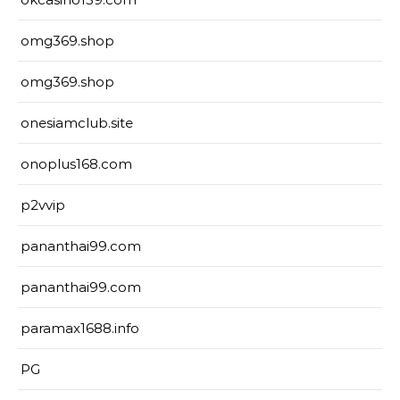
omg369.shop
omg369.shop
onesiamclub.site
onoplus168.com
p2vvip
pananthai99.com
pananthai99.com
paramax1688.info
PG