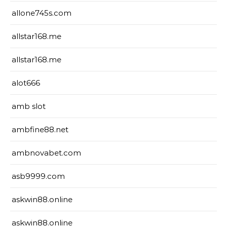
allone745s.com
allstar168.me
allstar168.me
alot666
amb slot
ambfine88.net
ambnovabet.com
asb9999.com
askwin88.online
askwin88.online