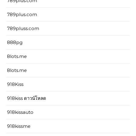
789plus.com
789plus.com
789pluss.com
888pg
8lots.me
8lots.me
918Kiss
918kiss ดาวน์โหลด
918kissauto
918kissme