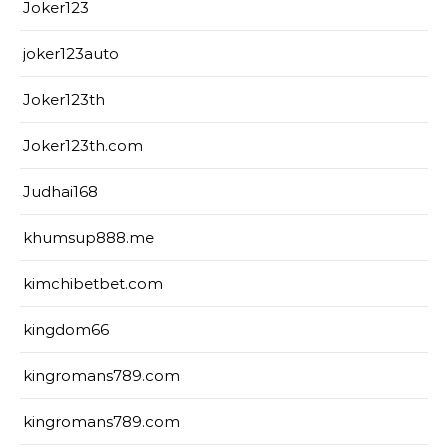
Joker123
joker123auto
Joker123th
Joker123th.com
Judhai168
khumsup888.me
kimchibetbet.com
kingdom66
kingromans789.com
kingromans789.com