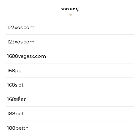
หมวดหมู่
123xos.com
123xos.com
1688vegasx.com
168pg
168slot
168สล็อต
188bet
188betth