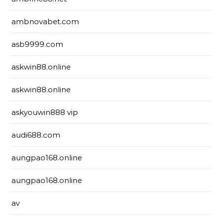
ambnovabet.com
asb9999.com
askwin88.online
askwin88.online
askyouwin888 vip
audi688.com
aungpao168.online
aungpao168.online
av