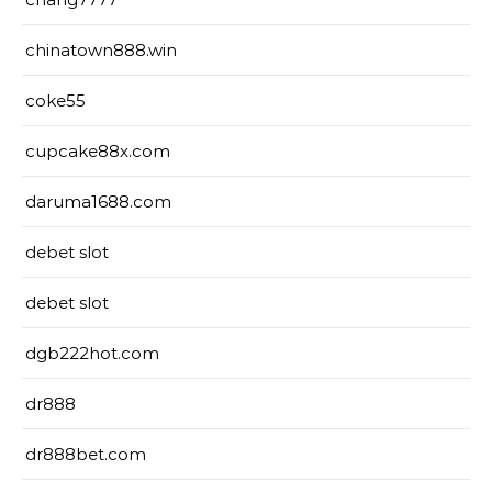
chinatown888.win
coke55
cupcake88x.com
daruma1688.com
debet slot
debet slot
dgb222hot.com
dr888
dr888bet.com