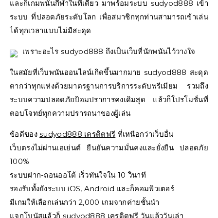
และก็เกมพนันกีฬาในที่เดียว มาพร้อมระบบ sudyod888 เข้า
ระบบ ที่ปลอดภัยระดับโลก เพื่อสมาชิกทุกท่านสามารถเข้าเล่น
ได้ทุกเวลาแบบไม่มีสะดุด
เพราะอะไร sudyod888 ถึงเป็นเว็บที่นักพนันไว้วางใจ
ในสมัยที่เว็บพนันออนไลน์เกิดขึ้นมากมาย sudyod888 สะดุด
ตากว่าทุกแห่งด้วยมาตรฐานการบริการระดับพรีเมียม รวมถึง
ระบบความปลอดภัยป้อมปราการคงเดิมสุด แล้วก็โปรโมชั่นที่
ตอบโจทย์ทุกความปรารถนาของผู้เล่น
ข้อดีของ
sudyod888 เครดิตฟรี
ที่เหนือกว่าเว็บอื่น
เว็บตรงไม่ผ่านเอเย่นต์ ยืนยันความมั่นคงและยั่งยืน ปลอดภัย
100%
ระบบฝาก-ถอนออโต้ เร็วทันใจใน 10 วินาที
รองรับทั้งยังระบบ iOS, Android และก็คอมพิวเตอร์
มีเกมให้เลือกเล่นกว่า 2,000 เกมจากค่ายชั้นนำ
แจกโบนัสแล้วก็ sudyod888 เครดิตฟรี วันแล้ววันเล่า