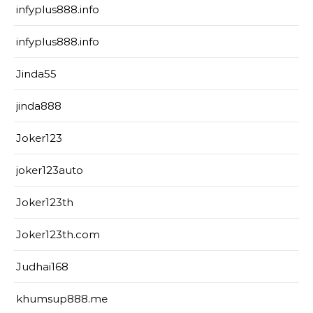
infyplus888.info
infyplus888.info
Jinda55
jinda888
Joker123
joker123auto
Joker123th
Joker123th.com
Judhai168
khumsup888.me