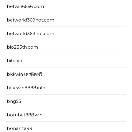
betwin6666.com
betworld369hot.com
betworld369hot.com
bio285th.com
bitcoin
bkkwin เครดิตฟรี
bluewin8888.info
bng55
bombet888.win
bonanza99