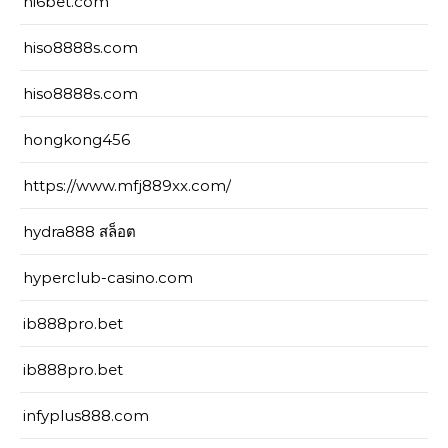
hi6bet.com
hiso8888s.com
hiso8888s.com
hongkong456
https://www.mfj889xx.com/
hydra888 สล็อต
hyperclub-casino.com
ib888pro.bet
ib888pro.bet
infyplus888.com