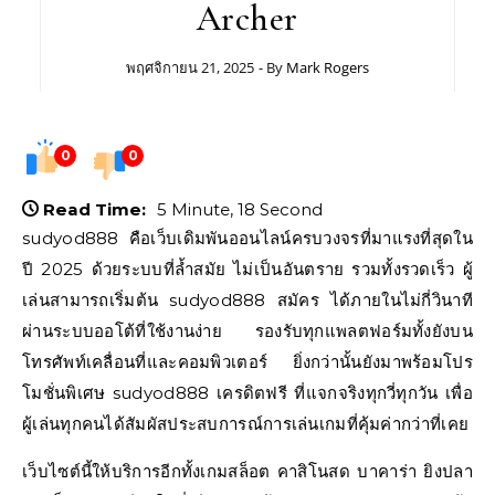
Archer
พฤศจิกายน 21, 2025
- By
Mark Rogers
0
0
Read Time:
5 Minute, 18 Second
sudyod888 คือเว็บเดิมพันออนไลน์ครบวงจรที่มาแรงที่สุดใน
ปี 2025 ด้วยระบบที่ล้ำสมัย ไม่เป็นอันตราย รวมทั้งรวดเร็ว ผู้
เล่นสามารถเริ่มต้น sudyod888 สมัคร ได้ภายในไม่กี่วินาที
ผ่านระบบออโต้ที่ใช้งานง่าย รองรับทุกแพลตฟอร์มทั้งยังบน
โทรศัพท์เคลื่อนที่และคอมพิวเตอร์ ยิ่งกว่านั้นยังมาพร้อมโปร
โมชั่นพิเศษ sudyod888 เครดิตฟรี ที่แจกจริงทุกวี่ทุกวัน เพื่อ
ผู้เล่นทุกคนได้สัมผัสประสบการณ์การเล่นเกมที่คุ้มค่ากว่าที่เคย
เว็บไซต์นี้ให้บริการอีกทั้งเกมสล็อต คาสิโนสด บาคาร่า ยิงปลา