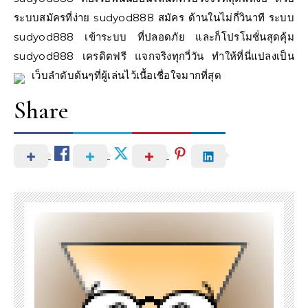
ระบบสมัครที่ง่าย sudyod888 สมัคร ด้านในไม่กี่วินาที ระบบ
sudyod888 เข้าระบบ ที่ปลอดภัย และก็โปรโมชั่นสุดคุ้ม
sudyod888 เครดิตฟรี แจกจริงทุกวี่วัน ทำให้ที่นี่แปลงเป็น
เว็บลำดับต้นๆที่ผู้เล่นไว้เนื้อเชื่อใจมากที่สุด
Share