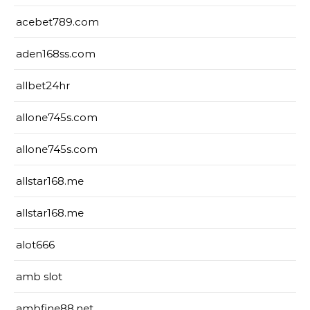
acebet789.com
aden168ss.com
allbet24hr
allone745s.com
allone745s.com
allstar168.me
allstar168.me
alot666
amb slot
ambfine88.net