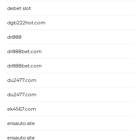
debet slot
dgb222hot.com
dr888
dr888bet.com
dr888bet.com
du2477.com
du2477.com
ek4567.com
erisauto.site
erisauto.site