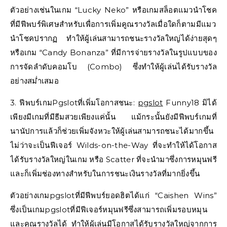
ตัวอย่างเช่นในเกม “Lucky Neko” หรือเกมสล็อตแมวนำโชค
ที่มีฟีพบร์พิเศษสำหรับเพื่อการเพิ่มคูณรางวัลเมื่อใดก็ตามมีแมว
นำโชคปรากฏ ทำให้ผู้เล่นสามารถชนะรางวัลใหญ่ได้ง่ายสุดๆ
หรือเกม “Candy Bonanza” ที่มีการจ่ายรางวัลในรูปแบบของ
การจัดลำดับคอมโบ (Combo) ซึ่งทำให้ผู้เล่นได้รับรางวัล
อย่างสม่ำเสมอ
3. ฟีพบร์เกมPgslotที่เพิ่มโอกาสชนะ:
pgslot
Funny18 มิได้
เพียงมีเกมที่มีธีมสวยเพียงแค่นั้น แม้กระนั้นยังมีฟีพบร์เกมที่
นานัปการแล้วก็ช่วยเพิ่มจังหวะให้ผู้เล่นสามารถชนะได้มากขึ้น
ไม่ว่าจะเป็นฟีเจอร์ Wilds-on-the-Way ที่จะทำให้ได้โอกาส
ได้รับรางวัลใหญ่ในเกม หรือ Scatter ที่จะนำมาซึ่งการหมุนฟรี
และก็เพิ่มช่องทางสำหรับในการชนะเงินรางวัลที่มากยิ่งขึ้น
ตัวอย่างเกมpgslotที่มีฟีพบร์ยอดฮิตได้แก่ “Caishen Wins”
ซึ่งเป็นเกมpgslotที่มีฟีเจอร์หมุนฟรีซึ่งสามารถเพิ่มรอบหมุน
และคูณรางวัลได้ ทำให้ผู้เล่นมีโอกาสได้รับรางวัลใหญ่จากการ