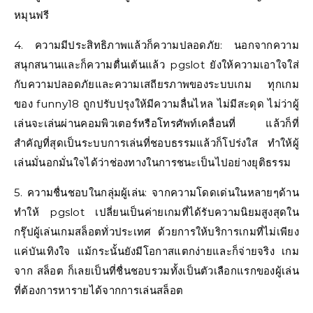
หมุนฟรี
4. ความมีประสิทธิภาพแล้วก็ความปลอดภัย: นอกจากความ
สนุกสนานและก็ความตื่นเต้นแล้ว pgslot ยังให้ความเอาใจใส่
กับความปลอดภัยและความเสถียรภาพของระบบเกม ทุกเกม
ของ funny18 ถูกปรับปรุงให้มีความลื่นไหล ไม่มีสะดุด ไม่ว่าผู้
เล่นจะเล่นผ่านคอมพิวเตอร์หรือโทรศัพท์เคลื่อนที่ แล้วก็ที่
สำคัญที่สุดเป็นระบบการเล่นที่ชอบธรรมแล้วก็โปร่งใส ทำให้ผู้
เล่นมั่นอกมั่นใจได้ว่าช่องทางในการชนะเป็นไปอย่างยุติธรรม
5. ความชื่นชอบในกลุ่มผู้เล่น: จากความโดดเด่นในหลายๆด้าน
ทำให้ pgslot เปลี่ยนเป็นค่ายเกมที่ได้รับความนิยมสูงสุดใน
กรุ๊ปผู้เล่นเกมสล็อตทั่วประเทศ ด้วยการให้บริการเกมที่ไม่เพียง
แค่บันเทิงใจ แม้กระนั้นยังมีโอกาสแตกง่ายและก็จ่ายจริง เกม
จาก สล็อต ก็เลยเป็นที่ชื่นชอบรวมทั้งเป็นตัวเลือกแรกของผู้เล่น
ที่ต้องการหารายได้จากการเล่นสล็อต