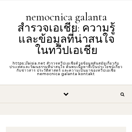
Skip to content
nemocnica galanta
สำรวจเอเชีย: ความรู้
และข้อมูลที่น่าสนใจ
ในทวีปเอเชีย
https://aisia.net สำรวจทวีปเอเชียด้วยข้อมูลทันสมัยเกี่ยวกับ
ประเทศและวัฒนธรรมที่น่าสนใจ ค้นพบเนื้อหาที่เป็นประโยชน์เกี่ยว
กับข่าวสาร ประวัติศาสตร์ และความเป็นมาของทวีปเอเชีย
nemocnica galanta kontakt