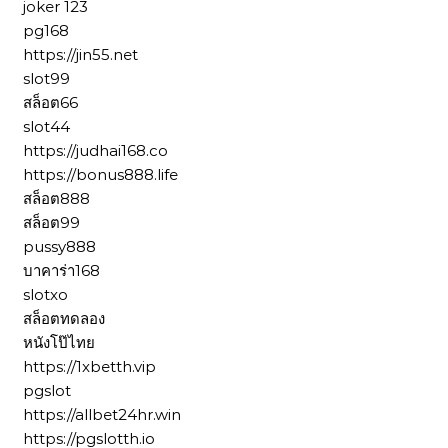
joker 123
pg168
https://jin55.net
slot99
สล็อต66
slot44
https://judhai168.co
https://bonus888.life
สล็อต888
สล็อต99
pussy888
บาคาร่า168
slotxo
สล็อตทดลอง
หนังโป๊ไทย
https://1xbetth.vip
pgslot
https://allbet24hr.win
https://pgslotth.io