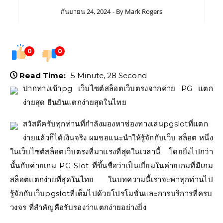
กันยายน 24, 2024
- By
Mark Rogers
0
0
Read Time:
5 Minute, 28 Second
ปากทางเข้าpg เว็บไซต์สล็อตเว็บตรงจากค่าย PG แตก
ง่ายสุด ยืนยันแตกง่ายสุดในไทย
สวัสดีครับทุกท่านที่กำลังมองหาช่องทางเล่นpgslotที่แตก
ง่ายแล้วก็ได้เงินจริง ผมขอแนะนำให้รู้จักกับเว็บ สล็อต หนึ่ง
ในเว็บไซต์สล็อตเว็บตรงที่มาแรงที่สุดในเวลานี้ โดยยิ่งไปกว่า
นั้นกับค่ายเกม PG Slot ที่ขึ้นชื่อว่าเป็นเยี่ยมในค่ายเกมที่มีเกม
สล็อตแตกง่ายที่สุดในไทย ในบทความนี้เราจะพาทุกท่านไป
รู้จักกับเว็บpgslotที่เต็มไปด้วยโปรโมชั่นและการบริการที่ครบ
วงจร ที่สำคัญคือรับรองว่าแตกง่ายอย่างยิ่ง