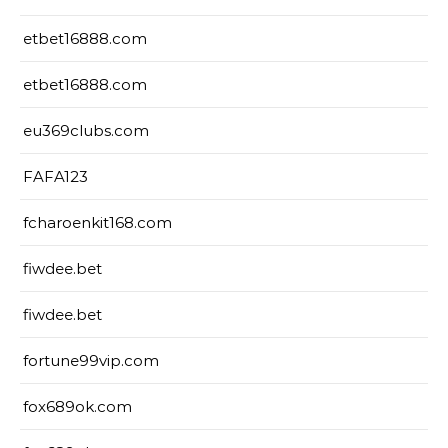
etbet16888.com
etbet16888.com
eu369clubs.com
FAFA123
fcharoenkit168.com
fiwdee.bet
fiwdee.bet
fortune99vip.com
fox689ok.com