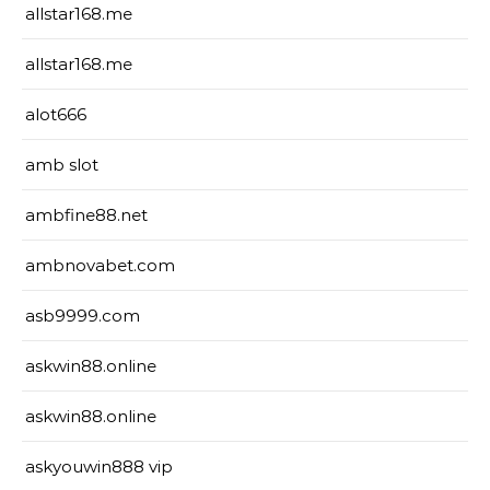
allstar168.me
allstar168.me
alot666
amb slot
ambfine88.net
ambnovabet.com
asb9999.com
askwin88.online
askwin88.online
askyouwin888 vip