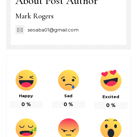
About Post Author
Mark Rogers
seoaba01@gmail.com
Happy
Sad
Excited
0
%
0
%
0
%