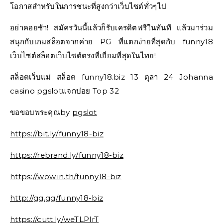
โอกาสสำหรับในการชนะที่สูงกว่าเว็บไซต์ทั่วๆไป
อย่าคอยช้า! สมัครวันนี้แล้วก็รับเครดิตฟรีในทันที แล้วมาร่วม
สนุกกับเกมสล็อตจากค่าย PG ที่แตกง่ายที่สุดกับ funny18
เว็บไซต์สล็อตเว็บไซต์ตรงที่เยี่ยมที่สุดในไทย!
สล็อตเว็บแม่ สล็อต funny18.biz 13 ตุลา 24 Johanna
casino pgslotแจกบ่อย Top 32
ขอขอบพระคุณby
pgslot
https://bit.ly/funny18-biz
https://rebrand.ly/funny18-biz
https://wow.in.th/funny18-biz
http://gg.gg/funny18-biz
https://cutt.ly/weTLPlrT