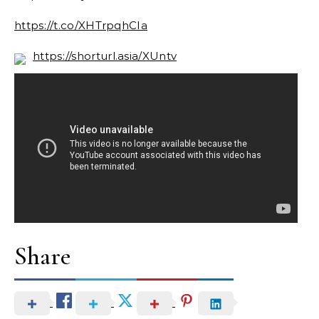
https://t.co/XHTrpqhCIa
https://shorturl.asia/XUntv
Share