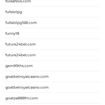
fox689ok.com
fullslotpg
fullslotpg168.com
funny18
future24bet.com
future24bet.com
gem99ths.com
goatbetroyalcasino.com
goatbetroyalcasino.com
goatza888fin.com