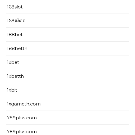
168slot
168สล็อต
188bet
188betth
1xbet
1xbetth
1xbit
1xgameth.com
789plus.com
789plus.com