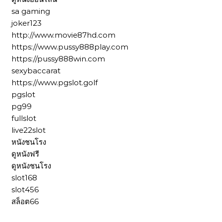
sa gaming
joker123
http://www.movie87hd.com
https://www.pussy888play.com
https://pussy888win.com
sexybaccarat
https://www.pgslot.golf
pgslot
pg99
fullslot
live22slot
หนังชนโรง
ดูหนังฟรี
ดูหนังชนโรง
slot168
slot456
สล็อต66