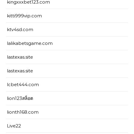
kingxxxbet123.com
kitti999vip.com
ktv4sd.com
lalikabetsgame.com
lastexas.site
lastexas.site
lcbet444.com
lion123สล็อต
lionth168.com
Live22