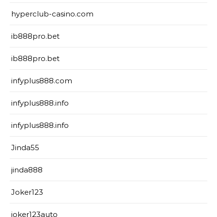
hyperclub-casino.com
ib888pro.bet
ib888pro.bet
infyplus888.com
infyplus888.info
infyplus888.info
Jinda55
jinda888
Joker123
joker123auto