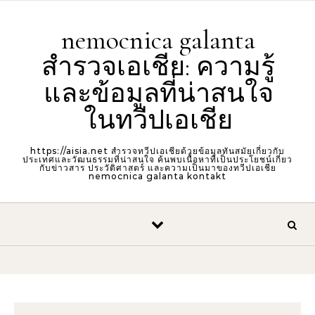
Skip to content
nemocnica galanta
สำรวจเอเชีย: ความรู้
และข้อมูลที่น่าสนใจ
ในทวีปเอเชีย
https://aisia.net สำรวจทวีปเอเชียด้วยข้อมูลทันสมัยเกี่ยวกับ
ประเทศและวัฒนธรรมที่น่าสนใจ ค้นพบเนื้อหาที่เป็นประโยชน์เกี่ยว
กับข่าวสาร ประวัติศาสตร์ และความเป็นมาของทวีปเอเชีย
nemocnica galanta kontakt