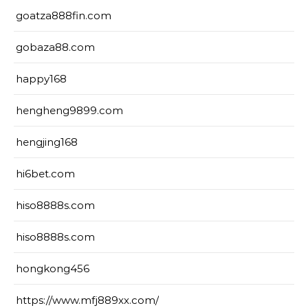
goatza888fin.com
gobaza88.com
happy168
hengheng9899.com
hengjing168
hi6bet.com
hiso8888s.com
hiso8888s.com
hongkong456
https://www.mfj889xx.com/