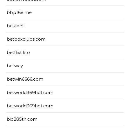
bbp168.me
bestbet
betboxclubs.com
betflixtikto
betway
betwin6666.com
betworld369hot.com
betworld369hot.com
bio285th.com