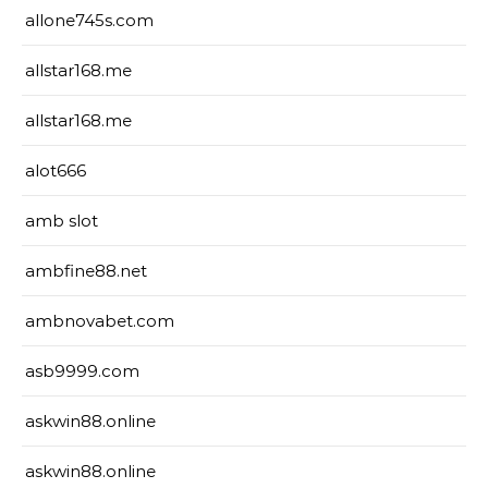
allone745s.com
allstar168.me
allstar168.me
alot666
amb slot
ambfine88.net
ambnovabet.com
asb9999.com
askwin88.online
askwin88.online