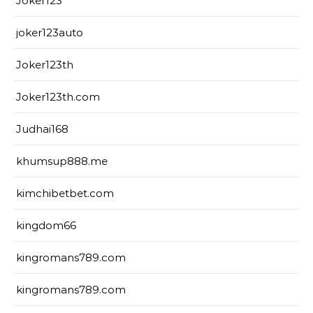
Joker123
joker123auto
Joker123th
Joker123th.com
Judhai168
khumsup888.me
kimchibetbet.com
kingdom66
kingromans789.com
kingromans789.com