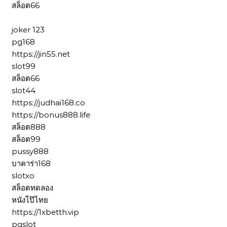
สล็อต66
joker 123
pg168
https://jin55.net
slot99
สล็อต66
slot44
https://judhai168.co
https://bonus888.life
สล็อต888
สล็อต99
pussy888
บาคาร่า168
slotxo
สล็อตทดลอง
หนังโป๊ไทย
https://1xbetth.vip
pgslot