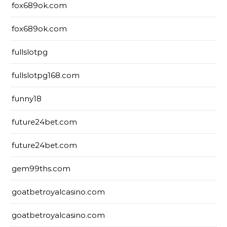
fox689ok.com
fox689ok.com
fullslotpg
fullslotpg168.com
funny18
future24bet.com
future24bet.com
gem99ths.com
goatbetroyalcasino.com
goatbetroyalcasino.com