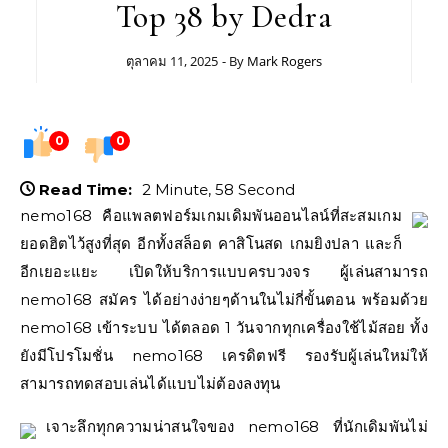
Top 38 by Dedra
ตุลาคม 11, 2025
- By
Mark Rogers
0
0
Read Time:
2 Minute, 58 Second
nemo168 คือแพลตฟอร์มเกมเดิมพันออนไลน์ที่สะสมเกม
ยอดฮิตไว้สูงที่สุด อีกทั้งสล็อต คาสิโนสด เกมยิงปลา และก็
อีกเยอะแยะ เปิดให้บริการแบบครบวงจร ผู้เล่นสามารถ
nemo168 สมัคร ได้อย่างง่ายๆด้านในไม่กี่ขั้นตอน พร้อมด้วย
nemo168 เข้าระบบ ได้ตลอด 1 วันจากทุกเครื่องใช้ไม้สอย ทั้ง
ยังมีโปรโมชั่น nemo168 เครดิตฟรี รองรับผู้เล่นใหม่ให้
สามารถทดสอบเล่นได้แบบไม่ต้องลงทุน
เจาะลึกทุกความน่าสนใจของ nemo168 ที่นักเดิมพันไม่