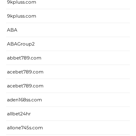
9kpluss.com
9kpluss.com
ABA
ABAGroup2
abbet789.com
acebet789.com
acebet789.com
aden168ss.com
allbet24hr
allone745s.com