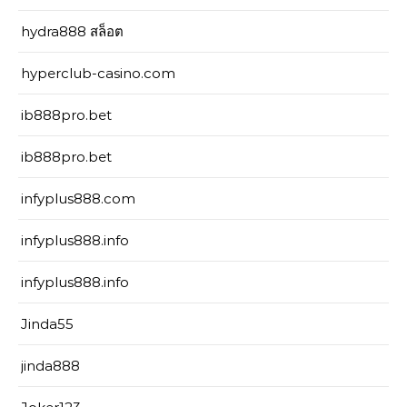
hydra888 สล็อต
hyperclub-casino.com
ib888pro.bet
ib888pro.bet
infyplus888.com
infyplus888.info
infyplus888.info
Jinda55
jinda888