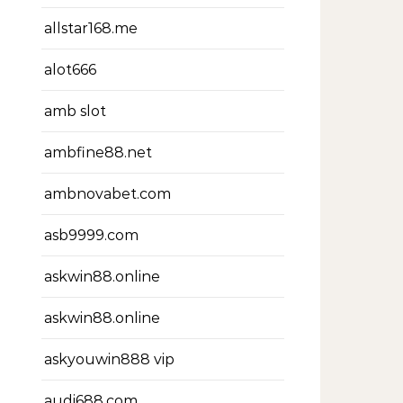
allstar168.me
alot666
amb slot
ambfine88.net
ambnovabet.com
asb9999.com
askwin88.online
askwin88.online
askyouwin888 vip
audi688.com