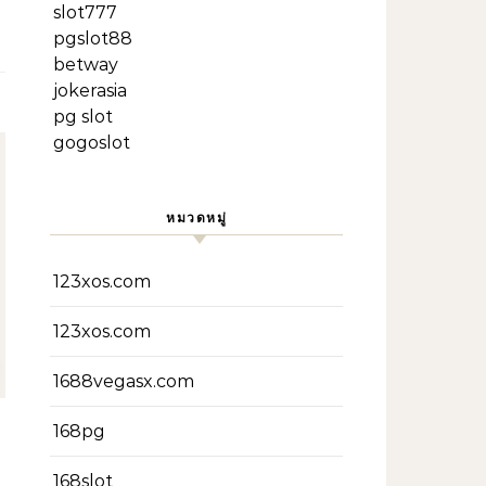
slot777
pgslot88
betway
jokerasia
pg slot
gogoslot
หมวดหมู่
123xos.com
123xos.com
1688vegasx.com
168pg
168slot