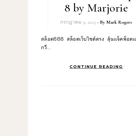
8 by Marjorie
กรกฎาคม 9, 2025
- By
Mark Rogers
สล็อต888 สล็อตเว็บไซต์ตรง ลุ้นแจ็คพ็อตแตกได้ทุ
กวี่…
CONTINUE READING