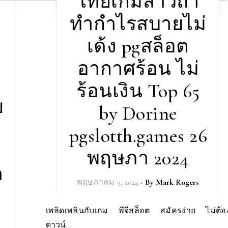
ไทยเกมสาวถ้ำ
ทำกำไรสบายไม่
G
เด้ง pgสล็อต
อากาศร้อน ไม่
ร้อนเงิน Top 65
ย
by Dorine
pgslotth.games 26
พฤษภา 2024
ด
พฤษภาคม 9, 2024
- By
Mark Rogers
เพลิดเพลินกับเกม พีจีสล็อต สมัครง่าย ไม่ต้อง
ดาวน์…