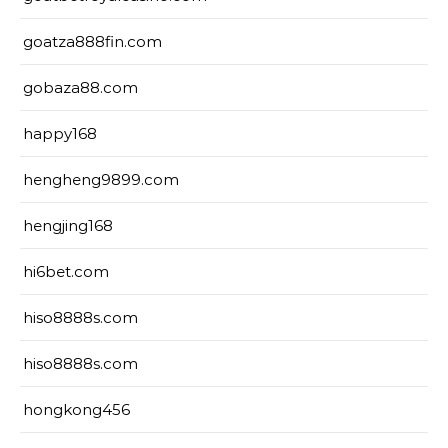
goatza888fin.com
gobaza88.com
happy168
hengheng9899.com
hengjing168
hi6bet.com
hiso8888s.com
hiso8888s.com
hongkong456