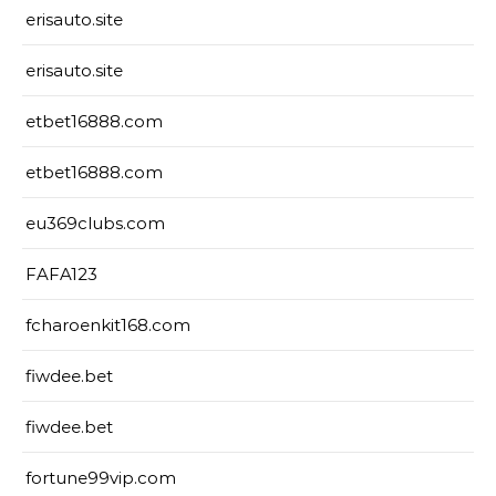
erisauto.site
erisauto.site
etbet16888.com
etbet16888.com
eu369clubs.com
FAFA123
fcharoenkit168.com
fiwdee.bet
fiwdee.bet
fortune99vip.com