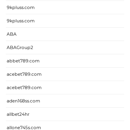
9kpluss.com
9kpluss.com
ABA
ABAGroup2
abbet789.com
acebet789.com
acebet789.com
aden168ss.com
allbet24hr
allone745s.com