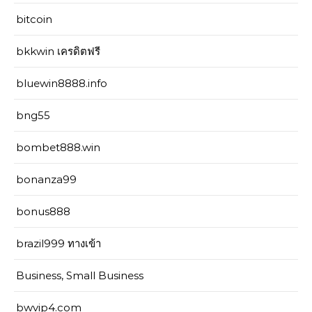
bitcoin
bkkwin เครดิตฟรี
bluewin8888.info
bng55
bombet888.win
bonanza99
bonus888
brazil999 ทางเข้า
Business, Small Business
bwvip4.com