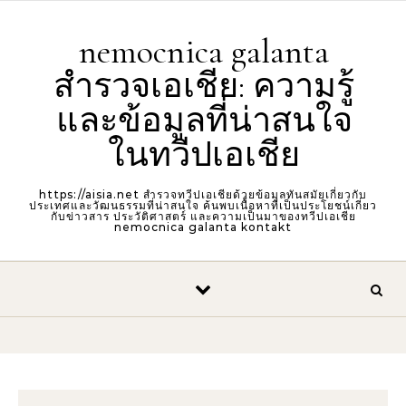
Skip to content
nemocnica galanta
สำรวจเอเชีย: ความรู้
และข้อมูลที่น่าสนใจ
ในทวีปเอเชีย
https://aisia.net สำรวจทวีปเอเชียด้วยข้อมูลทันสมัยเกี่ยวกับ
ประเทศและวัฒนธรรมที่น่าสนใจ ค้นพบเนื้อหาที่เป็นประโยชน์เกี่ยว
กับข่าวสาร ประวัติศาสตร์ และความเป็นมาของทวีปเอเชีย
nemocnica galanta kontakt