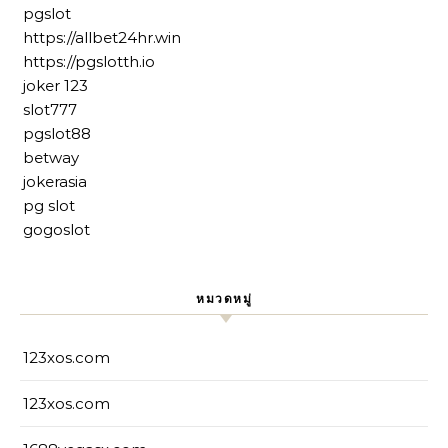
pgslot
https://allbet24hr.win
https://pgslotth.io
joker 123
slot777
pgslot88
betway
jokerasia
pg slot
gogoslot
หมวดหมู่
123xos.com
123xos.com