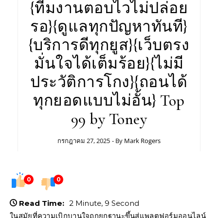
{ทีมงานตอบไวไม่ปล่อย
รอ}{ดูแลทุกปัญหาทันที}
{บริการดีทุกยูส}{เว็บตรง
มั่นใจได้เต็มร้อย}{ไม่มี
ประวัติการโกง}{ถอนได้
ทุกยอดแบบไม่อั้น} Top
99 by Toney
กรกฎาคม 27, 2025
- By
Mark Rogers
0
0
Read Time:
2 Minute, 9 Second
ในสมัยที่ความเบิกบานใจถูกยกฐานะขึ้นสู่แพลตฟอร์มออนไลน์