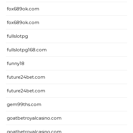
fox689ok.com
fox689ok.com
fullslotpg
fullslotpg168.com
funny18
future24bet.com
future24bet.com
gem99ths.com
goatbetroyalcasino.com
goatbetroyalcasino.com