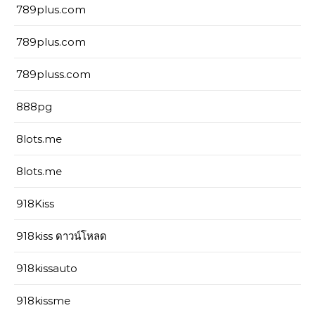
789plus.com
789plus.com
789pluss.com
888pg
8lots.me
8lots.me
918Kiss
918kiss ดาวน์โหลด
918kissauto
918kissme