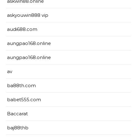
askwin88.online
askyouwin888 vip
audi688.com
aungpao168.online
aungpao168.online
av
ba88th.com
babet555.com
Baccarat
baj88thb