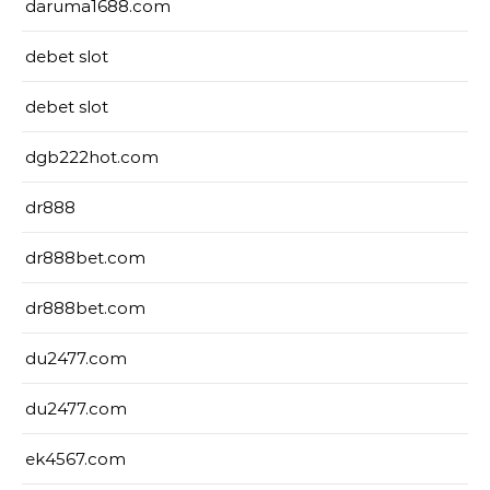
daruma1688.com
debet slot
debet slot
dgb222hot.com
dr888
dr888bet.com
dr888bet.com
du2477.com
du2477.com
ek4567.com