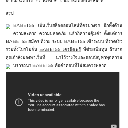
ฝากถอน ออโต้ 30 วินาที ช้า จำต้องรอคอยเจ้าหน้าที่
สรุป
BABET55 เป็นเว็บสล็อตออนไลน์ที่ครบวงจร อีกทั้งด้าน
ความสะดวก ความปลอดภัย แล้วก็ความคุ้มค่า ตั้งแต่การ
BABET55 สมัคร ที่ง่าย ระบบ BABET55 เข้าระบบ ที่รวดเร็ว
รวมทั้งโปรโมชั่น
BABET55 เครดิตฟรี
ที่ช่วยเพิ่มทุน ถ้าหาก
คุณกำลังมองหาเว็บที่ น่าไว้วางใจและตอบปัญหาทุกความ
ปรารถนา BABET55 คือคำตอบที่ไม่สมควรพลาด