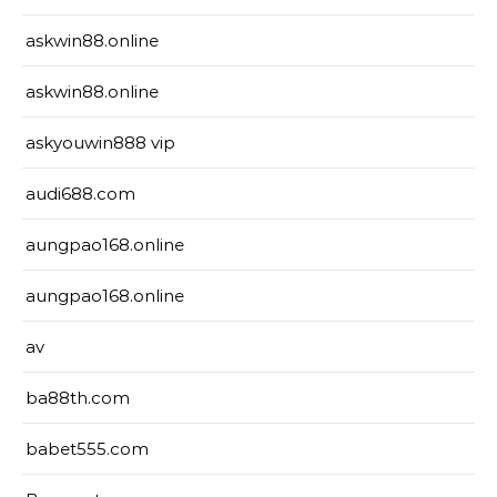
askwin88.online
askwin88.online
askyouwin888 vip
audi688.com
aungpao168.online
aungpao168.online
av
ba88th.com
babet555.com