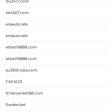
du2477.com
ek4567.com
erisauto.site
erisauto.site
etbet16888.com
etbet16888.com
eu369clubs.com
FAFA123
fcharoenkit168.com
fiwdee.bet