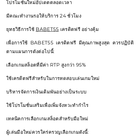
โปรโมชั่นใหม่อัปเดตตลอดเวลา
มีคณะทำงานรอให้บริการ 24 ชั่วโมง
ยุทธวิธีการใช้
BABET55
เครดิตฟรี อย่างคุ้ม
เพื่อการใช้ BABET55 เครดิตฟรี มีคุณภาพสูงสุด ควรปฏิบัติ
ตามแผนการดังต่อไปนี้:
เลือกเกมสล็อตที่มีค่า RTP สูงกว่า 95%
ใช้เครดิตฟรีสำหรับในการทดสอบเล่นเกมใหม่
บริหารจัดการเงินเดิมพันอย่างเป็นระบบ
ใช้โปรโมชั่นเสริมเพื่อเพิ่มจังหวะทำกำไร
เทคนิคการเลือกเกมสล็อตสำหรับมือใหม่
ผู้เล่นมือใหม่ควรใคร่ครวญเลือกเกมดังนี้: