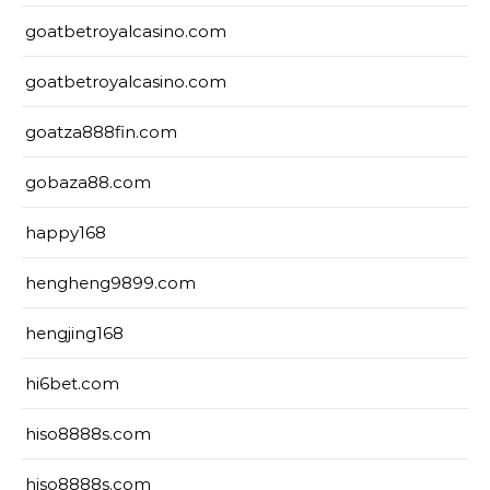
goatbetroyalcasino.com
goatbetroyalcasino.com
goatza888fin.com
gobaza88.com
happy168
hengheng9899.com
hengjing168
hi6bet.com
hiso8888s.com
hiso8888s.com