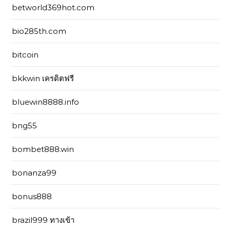
betworld369hot.com
bio285th.com
bitcoin
bkkwin เครดิตฟรี
bluewin8888.info
bng55
bombet888.win
bonanza99
bonus888
brazil999 ทางเข้า