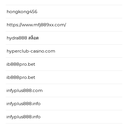
hongkong456
https://www.mfj889xx.com/
hydra888 สล็อต
hyperclub-casino.com
ib888pro.bet
ib888pro.bet
infyplus888.com
infyplus888.info
infyplus888.info