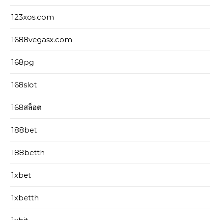
123xos.com
1688vegasx.com
168pg
168slot
168สล็อต
188bet
188betth
1xbet
1xbetth