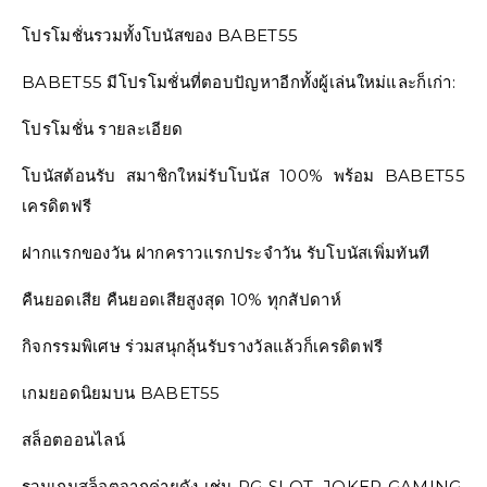
โปรโมชั่นรวมทั้งโบนัสของ BABET55
BABET55 มีโปรโมชั่นที่ตอบปัญหาอีกทั้งผู้เล่นใหม่และก็เก่า:
โปรโมชั่น รายละเอียด
โบนัสต้อนรับ สมาชิกใหม่รับโบนัส 100% พร้อม BABET55
เครดิตฟรี
ฝากแรกของวัน ฝากคราวแรกประจำวัน รับโบนัสเพิ่มทันที
คืนยอดเสีย คืนยอดเสียสูงสุด 10% ทุกสัปดาห์
กิจกรรมพิเศษ ร่วมสนุกลุ้นรับรางวัลแล้วก็เครดิตฟรี
เกมยอดนิยมบน BABET55
สล็อตออนไลน์
รวมเกมสล็อตจากค่ายดัง เช่น PG SLOT, JOKER GAMING,