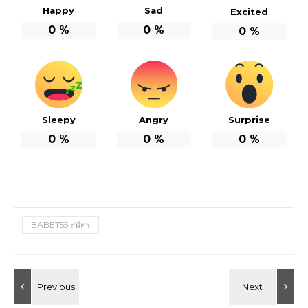
Happy
Sad
Excited
0
%
0
%
0
%
Sleepy
Angry
Surprise
0
%
0
%
0
%
BABET55 สมัคร