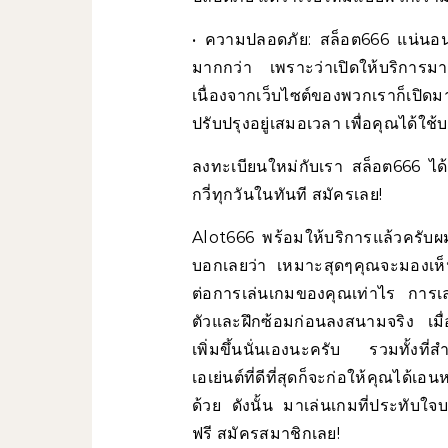
• ความปลอดภัย: สล็อต666 แน่นอนว
มากกว่า เพราะว่าเปิดให้บริการมาอ
เนื่องจากเว็บไซต์ของพวกเราก็เปิด
ปรับปรุงอยู่เสมอเวลา เพื่อคุณได้ใช้บร
ลงทะเบียนใหม่กับเรา สล็อต666 ได้แล
กวี่ทุกวันในทันที สมัครเลย!
Alot666 พร้อมให้บริการแล้วครับผม
บอกเลยว่า เหมาะสุดๆคุณจะมองเห็
ต่อการเล่นเกมของคุณเท่าไร การเล
ตัวและฝึกซ้อมก่อนลงสนามจริง เม
เพิ่มขึ้นนั่นเองนะครับ รวมทั้งที
เอเย่นต์ที่ดีที่สุดก็จะก่อให้คุณได้เ
ด้วย ดังนั้น มาเล่นเกมที่ประทับใจบ
ฟรี สมัครสมาชิกเลย!