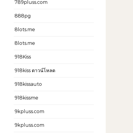
789pluss.com
888pg
8lots.me
8lots.me
918Kiss
918kiss ดาวน์โหลด
918kissauto
918kissme
9kpluss.com
9kpluss.com