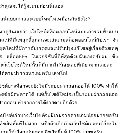
่าคุณจะได้รู้จะเกมก่อนนั่นเอง
ไลน์แบบเก่าและแบบใหม่ไม่เหมือนกันยังไง?
ดูกันเลยว่า เว็บไซต์สล็อตออนไลน์แบบเก่ารวมทั้งแบบ
ันแน่ที่มีแพลุกลี้ลุกลนจะเล่นเกมสล็อตออนไลน์กับเรา จำ
ุคใหม่ที่มีการอัปเกรดและปรับปรุงแก้ไขอยู่เรื่อยด้วยเหตุ
าร สล็อต666 ในเวอร์ชันที่ดีที่สุดด้วยนั่นเองครับผม ซึ่ง
ก็เว็บไซต์ใหม่นั้นก็มีมากไม่น้อยเลยทีเดียวมากเลยล่ะ
ได้ตามปรารถนาเลยครับ เลทโก!
็บไซต์บางทีอาจจะยังไม่มีระบบฝากถอนออโต้ 100% ทำให้
กิดข้อผิดพลาดได้ แต่เว็บไซต์ใหม่จะเป็นระบบฝากถอนออ
รฝากถอน ทำรายการได้ง่ายดายอีกด้วย
ไซต์เก่าบางเว็บไซต์จะมีเกมจากค่ายเกมน้อยมากขอรับ
ขสิทธิ์แท้ไม่มาก หรือถ้าเกิดเป็นเว็บไซต์เอเย่นต์ก็จะไม่
เกมให้เลือกเล่นเยอะ ลิขสิทธิ์แท้ 100% เลยขอรับ