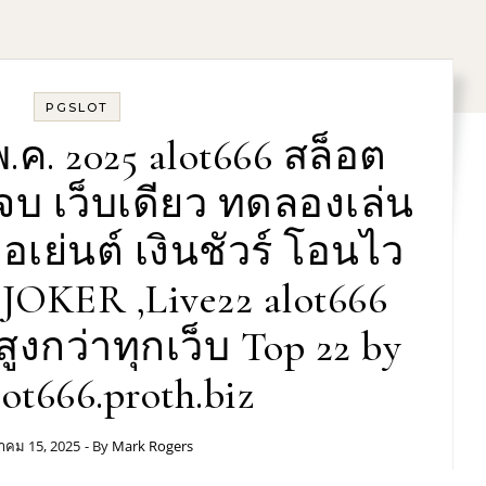
PGSLOT
.ค. 2025 alot666 สล็อต
บ เว็บเดียว ทดลองเล่น
อเย่นต์ เงินชัวร์ โอนไว
,JOKER ,Live22 alot666
ูงกว่าทุกเว็บ Top 22 by
lot666.proth.biz
คม 15, 2025
- By
Mark Rogers