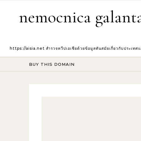
Skip to content
nemocnica galant
https://aisia.net สำรวจทวีปเอเชียด้วยข้อมูลทันสมัยเกี่ยวกับประเท
BUY THIS DOMAIN