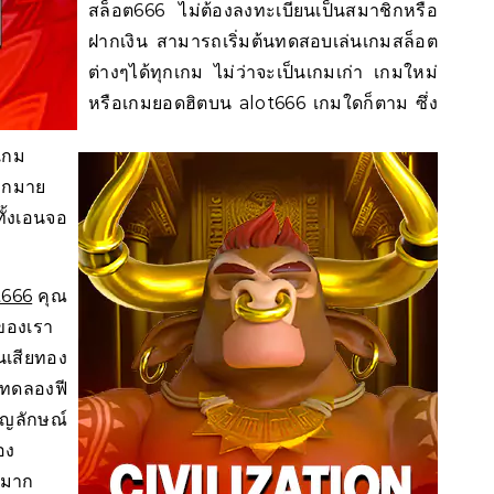
สล็อต666 ไม่ต้องลงทะเบียนเป็นสมาชิกหรือ
ฝากเงิน สามารถเริ่มต้นทดสอบเล่นเกมสล็อต
ต่างๆได้ทุกเกม ไม่ว่าจะเป็นเกมเก่า เกมใหม่
หรือเกมยอดฮิตบน alot666 เกมใดก็ตาม ซึ่ง
เกม
ากมาย
ั้งเอนจอ
t666
คุณ
ของเรา
นเสียทอง
ะทดลองฟี
ัญลักษณ์
อง
างมาก