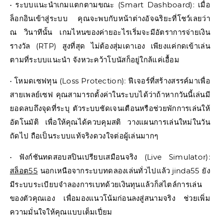
• ระบบแนะนำเกมแตกตามขณะ (Smart Dashboard): เมื่อ
ล็อกอินเข้าสู่ระบบ คุณจะพบกับหน้าต่างอัจฉริยะที่โชว์เลยว่า
ณ วินาทีนั้น เกมไหนของค่ายอะไรเริ่มจะมีอัตราการจ่ายเงิน
รางวัล (RTP) สูงที่สุด ไม่ต้องสุ่มเดาเอง เพียงแค่กดเข้าเล่น
ตามที่ระบบแนะนำ จังหวะคว้าโบนัสก็อยู่ใกล้แค่เอื้อม
• โหมดเซฟทุน (Loss Protection): ฟีเจอร์ที่สร้างสรรค์มาเพื่อ
สายเพลย์เซฟ คุณสามารถตั้งค่าในระบบได้ว่าถ้าหากวันนี้เล่นมี
ยอดลบถึงจุดที่ระบุ ตัวระบบชัดเจนเตือนหรือช่วยพักการเล่นให้
อัตโนมัติ เพื่อให้คุณได้ควบคุมสติ วางแผนการเล่นใหม่ในวัน
ถัดไป ถือเป็นระบบแท้จริงดวงใจต่อผู้เล่นมากๆ
• ฟังก์ชันทดสอบสปินเปรียบเสมือนจริง (Live Simulator):
สล็อต55
นอกเหนือจากระบบทดลองเล่นทั่วไปแล้ว jinda55 ยัง
มีระบบระเบียบจำลองการเบทด้วยเงินทุนแล้วก็สไตล์การเล่น
ของตัวคุณเอง เพื่อมองแนวโน้มก่อนลงสู่สนามจริง ช่วยเพิ่ม
ความมั่นใจให้คุณแบบเต็มเปี่ยม