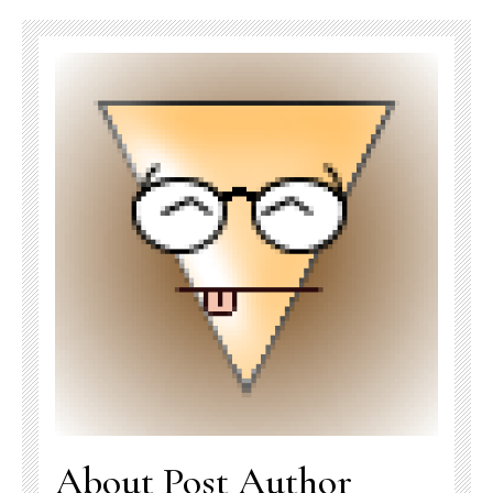
About Post Author