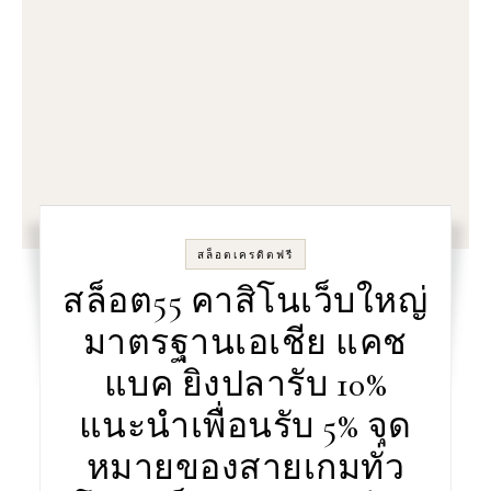
สล็อตเครดิตฟรี
สล็อต55 คาสิโนเว็บใหญ่
มาตรฐานเอเชีย แคช
แบค ยิงปลารับ 10%
แนะนำเพื่อนรับ 5% จุด
หมายของสายเกมทั่ว