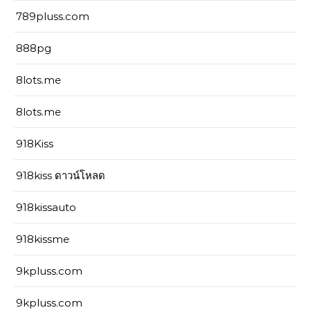
789pluss.com
888pg
8lots.me
8lots.me
918Kiss
918kiss ดาวน์โหลด
918kissauto
918kissme
9kpluss.com
9kpluss.com