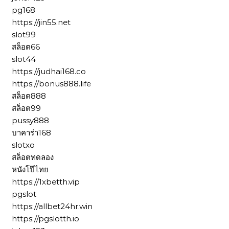
pg168
https://jin55.net
slot99
สล็อต66
slot44
https://judhai168.co
https://bonus888.life
สล็อต888
สล็อต99
pussy888
บาคาร่า168
slotxo
สล็อตทดลอง
หนังโป๊ไทย
https://1xbetth.vip
pgslot
https://allbet24hr.win
https://pgslotth.io