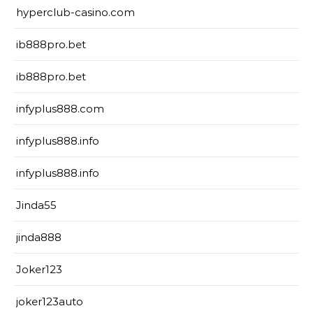
hyperclub-casino.com
ib888pro.bet
ib888pro.bet
infyplus888.com
infyplus888.info
infyplus888.info
Jinda55
jinda888
Joker123
joker123auto