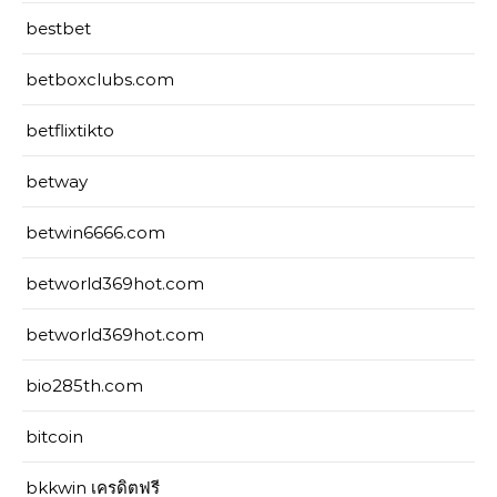
bestbet
betboxclubs.com
betflixtikto
betway
betwin6666.com
betworld369hot.com
betworld369hot.com
bio285th.com
bitcoin
bkkwin เครดิตฟรี