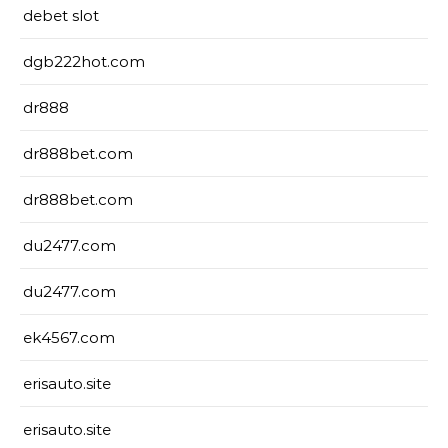
debet slot
dgb222hot.com
dr888
dr888bet.com
dr888bet.com
du2477.com
du2477.com
ek4567.com
erisauto.site
erisauto.site