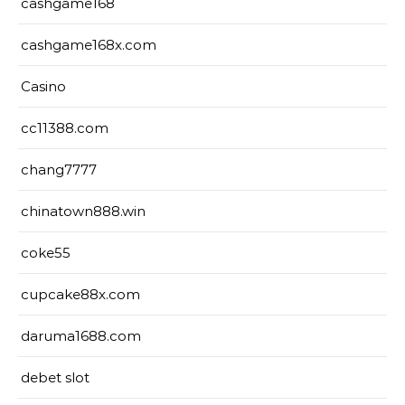
cashgame168
cashgame168x.com
Casino
cc11388.com
chang7777
chinatown888.win
coke55
cupcake88x.com
daruma1688.com
debet slot