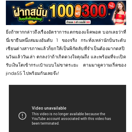
ยิ่งถ้าหากกล่าวถึงเรื่องอัตราการแตกของแจ็คพอต บอกเลยว่าที่
นี่เขายืนหนึ่งสมมงอันดับ 1 ของจริง กระทั่งเหล่านักปั่นระดับ
เซียนต่างสารภาพแล้วก็ยกให้เป็นพิกัดลับที่จำเป็นต้องมากดสปิ
นวันแล้ววันเล่า ตกลงว่าถ้าเกิดดวงใจคุณถึง และพร้อมที่จะเปิด
รับเงินโตเข้ากระเป๋าแบบไม่ขาดระยะ ตามมาดูความเริ่ดของ
jinda55 ไปพร้อมกันเลยจ๊ะ!