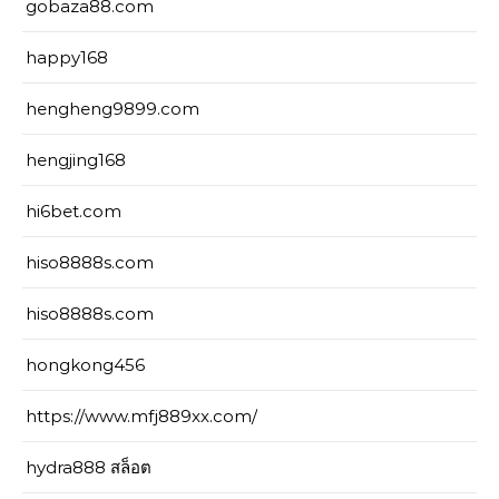
gobaza88.com
happy168
hengheng9899.com
hengjing168
hi6bet.com
hiso8888s.com
hiso8888s.com
hongkong456
https://www.mfj889xx.com/
hydra888 สล็อต