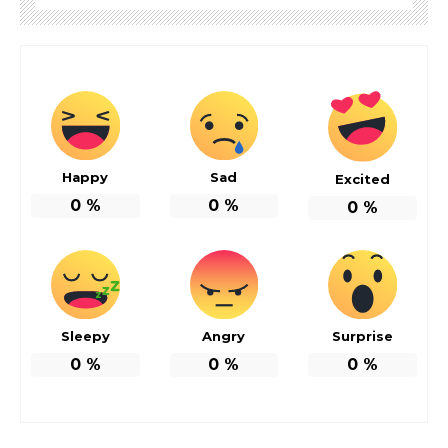
Happy
Sad
Excited
0
%
0
%
0
%
Sleepy
Angry
Surprise
0
%
0
%
0
%