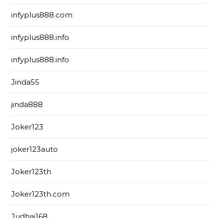
infyplus888.com
infyplus888.info
infyplus888.info
Jinda55
jinda888
Joker123
joker123auto
Joker123th
Joker123th.com
Judhai168