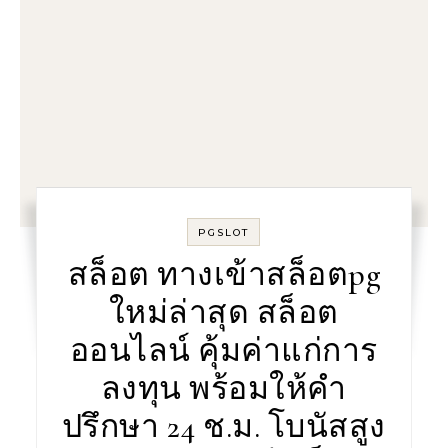
PGSLOT
สล็อต ทางเข้าสล็อตpg
ใหม่ล่าสุด สล็อต
ออนไลน์ คุ้มค่าแก่การ
ลงทุน พร้อมให้คำ
ปรึกษา 24 ช.ม. โบนัสสูง