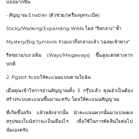
บ่อยมากขึ้น
• สัญญาณ Enabler (ตัวช่วย/เครื่องจุดระเบิด)
Sticky/Walking/Expanding Wilds โผล่ “รีลกลาง” ซ้ำ
Mystery/Big Symbols ร่วงแถวกึ่งกลางแล้ว “เฉลยเข้าทาง”
รีลขยาย/แถวเพิ่ม (Ways/Megaways) ขึ้นสูงแตกต่างจาก
ปกติ
2. Pgslot ระบบให้คะแนนแบบตามใจฉัน
เมื่อคุณเข้าใจการอ่านสัญญาณทั้ง 3 กรุ๊ปแล้ว คุณจำเป็นต้อง
สร้างระบบคะแนนขึ้นมานะครับ โดยให้คะแนนสัญญาณ
ที่เกิดขึ้นจริง แล้วหลังจากนั้น นำคะแนนพวกนั้นมาแปลงผล
สรุปของโบนัสว่าจะเป็นเยี่ยงไร เพื่อใช้ในการตัดสินใจต่อไป
นั่นเองครับ