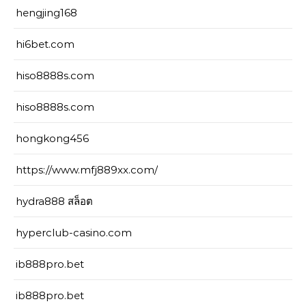
hengjing168
hi6bet.com
hiso8888s.com
hiso8888s.com
hongkong456
https://www.mfj889xx.com/
hydra888 สล็อต
hyperclub-casino.com
ib888pro.bet
ib888pro.bet