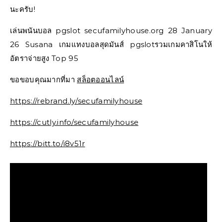
นะครับ!
เล่นพนันบอล pgslot secufamilyhouse.org 28 January
26 Susana เกมแทงบอลสุดมันส์ pgslotรวมเกมคาสิโนให้
อัตราจ่ายสูง Top 95
ขอขอบคุณมากที่มา
สล็อตออนไลน์
https://rebrand.ly/secufamilyhouse
https://cutly.info/secufamilyhouse
https://bitt.to/i8v51r