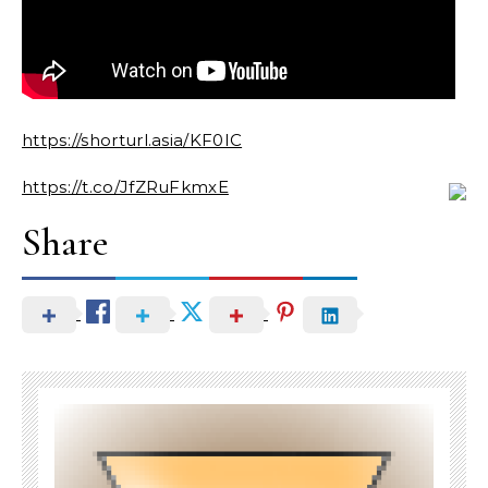
https://shorturl.asia/KF0IC
https://t.co/JfZRuFkmxE
Share