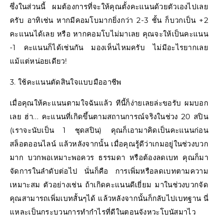
ซึ่งในส่วนนี้ ผมต้องการที่จะให้คุณตั้งคะแนนด้วยตัวเองไปเลย
ครับ อาทิเช่น หากมีคอมโบมากยิ่งกว่า 2-3 ชั้น ก็บวกเป็น +2
คะแนนได้เลย หรือ หากคอมโบไม่มาเลย คุณจะให้เป็นคะแนน
-1 คะแนนก็ได้เช่นกัน มองเห็นไหมครับ ไม่มีอะไรยากเลย
แม้แต่หน่อยเดียว!
3. ใช้คะแนนตัดสินใจแบบมืออาชีพ
เมื่อคุณให้คะแนนตามใจฉันแล้ว ทีนี้ก็ง่ายเลยล่ะขอรับ ผมบอก
เลย ฮ่า… คะแนนที่เกิดขึ้นตามสถานการณ์จริงในช่วง 20 สปิน
(เราจะนับเป็น 1 ชุดสปิน) คุณก็เอามาคิดเป็นคะแนนก่อน
สล็อตออนไลน์ แล้วหลังจากนั้น เมื่อคุณรู้ดีว่าเกมอยู่ในช่วงบวก
มาก บวกพอเหมาะพอควร ธรรมดา หรือต้องลดเบท คุณก็มา
จัดการในลำดับต่อไป นั่นก็คือ การเพิ่มหรือลดเบทตามความ
เหมาะสม ตัวอย่างเช่น ถ้าเกิดคะแนนดีเยี่ยม มาในช่วงบวกจัด
คุณสามารถเพิ่มเบทสั้นๆได้ แล้วหลังจากนั้นก็กลับไปเบทฐาน นี่
แหละเป็นกระบวนการทำกำไรที่ดีในตอนจังหวะโบนัสมาไว