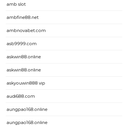
amb slot
ambfine88.net
ambnovabet.com
asb9999.com
askwin88.online
askwin88.online
askyouwin888 vip
audi688.com
aungpao168.online
aungpao168.online