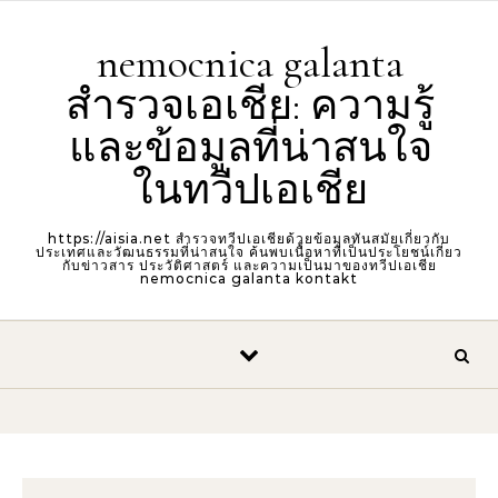
Skip to content
nemocnica galanta
สำรวจเอเชีย: ความรู้
และข้อมูลที่น่าสนใจ
ในทวีปเอเชีย
https://aisia.net สำรวจทวีปเอเชียด้วยข้อมูลทันสมัยเกี่ยวกับ
ประเทศและวัฒนธรรมที่น่าสนใจ ค้นพบเนื้อหาที่เป็นประโยชน์เกี่ยว
กับข่าวสาร ประวัติศาสตร์ และความเป็นมาของทวีปเอเชีย
nemocnica galanta kontakt