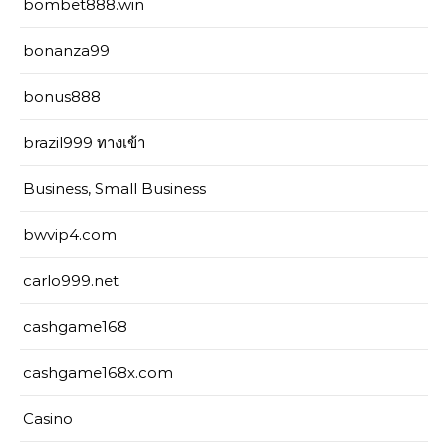
bombet888.win
bonanza99
bonus888
brazil999 ทางเข้า
Business, Small Business
bwvip4.com
carlo999.net
cashgame168
cashgame168x.com
Casino