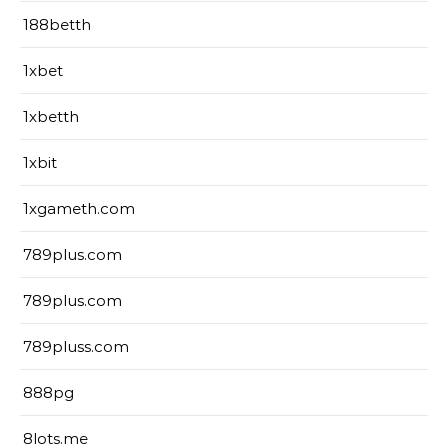
188betth
1xbet
1xbetth
1xbit
1xgameth.com
789plus.com
789plus.com
789pluss.com
888pg
8lots.me