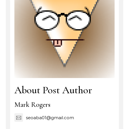
About Post Author
Mark Rogers
seoaba01@gmail.com