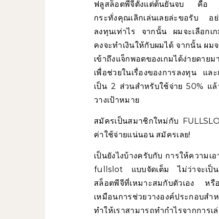
ฟลูสล็อตพีจีตั้งแต่ต้นยันจบ คือ 
กระทั่งคุณเลิกเล่นเลยล่ะขอรับ 
ลงทุนเท่าไร จากนั้น ผมจะเลือกเกม
คงจะทำเงินให้กับผมได้ จากนั้น ผม
เข้าถึงแจ็กพอตของเกมได้ง่ายดายมา
เพื่อช่วยในเรื่องของการลงทุน และ
เป็น 2 ส่วนสำหรับใช้จ่าย 50% แล
วางเป้าหมาย
สมัครเป็นสมาชิกใหม่กับ FULLSLOT
ค่าใช้จ่ายแน่นอน สมัครเลย!
เป็นยังไงบ้างครับกับ การให้ความเอ
fullslot แบบจัดเต็ม ไม่ว่าจะเป็
สล็อตพีจีที่เหมาะสมกับตัวเอง หรื
เหมือนการช่วยวางองค์ประกอบสำหรั
ทำให้เราสามารถทำกำไรจากการเล่น