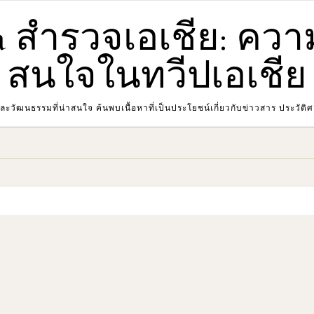
a สำรวจเอเชีย: ความร
สนใจในทวีปเอเชีย
ศและวัฒนธรรมที่น่าสนใจ ค้นพบเนื้อหาที่เป็นประโยชน์เกี่ยวกับข่าวสาร ป