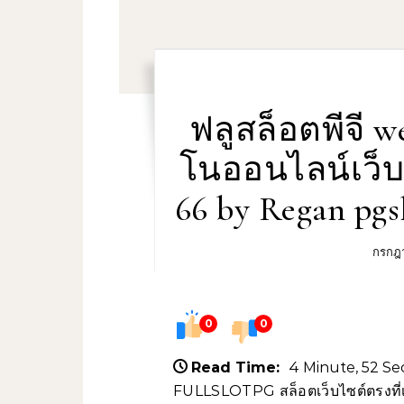
ฟลูสล็อตพีจี w
โนออนไลน์เว็บแ
66 by Regan pgsl
กรกฎา
0
0
Read Time:
4 Minute, 52 S
FULLSLOTPG สล็อตเว็บไซต์ตรงที่เย