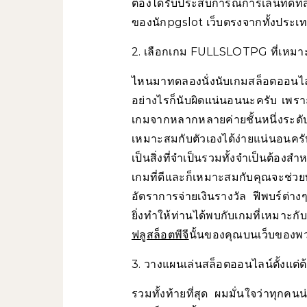
ต้องได้รับประสบการณ์การเล่นที่ดีที
ของนักpgslot เว็บตรงจากทั้งประเ
2. เลือกเกม FULLSLOTPG ที่เหมาะ
ไหนมาทดลองนั่งนับเกมสล็อตออนไล
อย่างไรก็นับผิดแน่นอนนะครับ เพร
เกมจากหลากหลายค่ายชั้นหนึ่งระ
เหมาะสมกับตัวเองได้ง่ายแน่นอนค
เป็นสิ่งที่จำเป็นรวมทั้งจำเป็นต้องส
เกมที่ดีและก็เหมาะสมกับคุณจะช่วย
อัตราการจ่ายเงินรางวัล ฟีพบร์ต่า
ยิ่งทำให้ท่านได้พบกับเกมที่เหมาะกั
ฟลูสล็อตพีจี
นั้นของคุณบนเว็บของพ
3. วางแผนเล่นสล็อตออนไลน์ตั้งแต่ต้
รวมทั้งท้ายที่สุด ผมมั่นใจว่าทุกคน