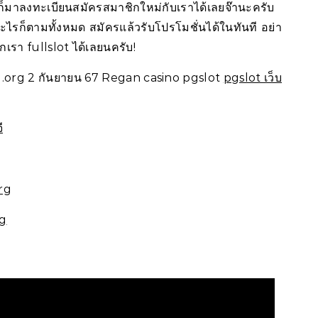
ก็มาลงทะเบียนสมัครสมาชิกใหม่กับเราได้เลยจ๊านะครับ
อะไรก็ตามทั้งหมด สมัครแล้วรับโปรโมชั่นได้ในทันที อย่า
เรา fullslot ได้เลยนครับ!
pg.org 2 กันยายน 67 Regan casino pgslot
pgslot เว็บ
ี
rg
rg