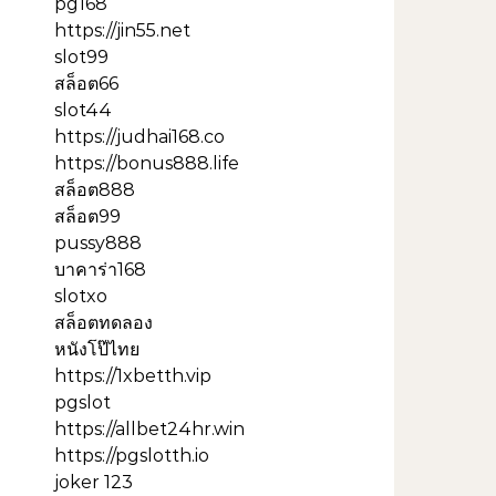
pg168
https://jin55.net
slot99
สล็อต66
slot44
https://judhai168.co
https://bonus888.life
สล็อต888
สล็อต99
pussy888
บาคาร่า168
slotxo
สล็อตทดลอง
หนังโป๊ไทย
https://1xbetth.vip
pgslot
https://allbet24hr.win
https://pgslotth.io
joker 123