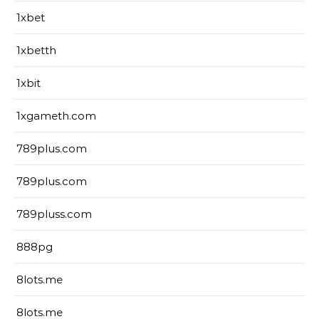
1xbet
1xbetth
1xbit
1xgameth.com
789plus.com
789plus.com
789pluss.com
888pg
8lots.me
8lots.me