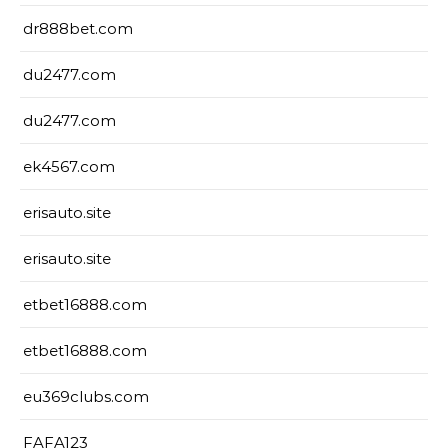
dr888bet.com
du2477.com
du2477.com
ek4567.com
erisauto.site
erisauto.site
etbet16888.com
etbet16888.com
eu369clubs.com
FAFA123