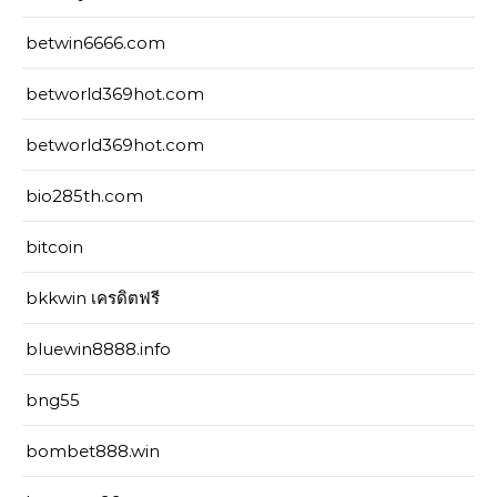
betwin6666.com
betworld369hot.com
betworld369hot.com
bio285th.com
bitcoin
bkkwin เครดิตฟรี
bluewin8888.info
bng55
bombet888.win