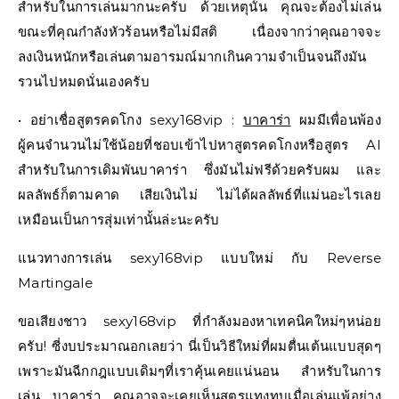
สำหรับในการเล่นมากนะครับ ด้วยเหตุนั้น คุณจะต้องไม่เล่น
ขณะที่คุณกำลังหัวร้อนหรือไม่มีสติ เนื่องจากว่าคุณอาจจะ
ลงเงินหนักหรือเล่นตามอารมณ์มากเกินความจำเป็นจนถึงมัน
รวนไปหมดนั่นเองครับ
• อย่าเชื่อสูตรคดโกง sexy168vip :
บาคาร่า
ผมมีเพื่อนพ้อง
ผู้คนจำนวนไม่ใช้น้อยที่ชอบเข้าไปหาสูตรคดโกงหรือสูตร AI
สำหรับในการเดิมพันบาคาร่า ซึ่งมันไม่ฟรีด้วยครับผม และ
ผลลัพธ์ก็ตามคาด เสียเงินไม่ ไม่ได้ผลลัพธ์ที่แม่นอะไรเลย
เหมือนเป็นการสุ่มเท่านั้นล่ะนะครับ
แนวทางการเล่น sexy168vip แบบใหม่ กับ Reverse
Martingale
ขอเสียงชาว sexy168vip ที่กำลังมองหาเทคนิคใหม่ๆหน่อย
ครับ! ซี่งบประมาณอกเลยว่า นี่เป็นวิธีใหม่ที่ผมตื่นเต้นแบบสุดๆ
เพราะมันฉีกกฎแบบเดิมๆที่เราคุ้นเคยแน่นอน สำหรับในการ
เล่น บาคาร่า คุณอาจจะเคยเห็นสูตรแทงทบเมื่อเล่นแพ้อย่าง