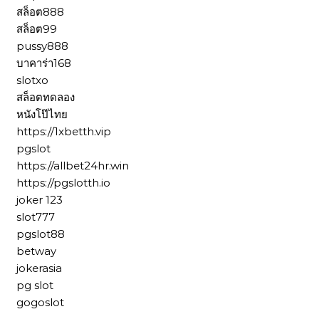
สล็อต888
สล็อต99
pussy888
บาคาร่า168
slotxo
สล็อตทดลอง
หนังโป๊ไทย
https://1xbetth.vip
pgslot
https://allbet24hr.win
https://pgslotth.io
joker 123
slot777
pgslot88
betway
jokerasia
pg slot
gogoslot