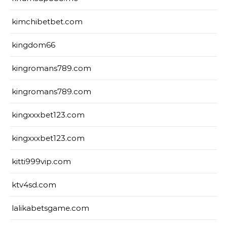
kimchibetbet.com
kingdom66
kingromans789.com
kingromans789.com
kingxxxbet123.com
kingxxxbet123.com
kitti999vip.com
ktv4sd.com
lalikabetsgame.com