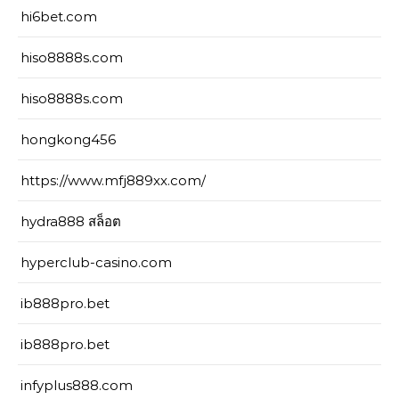
hi6bet.com
hiso8888s.com
hiso8888s.com
hongkong456
https://www.mfj889xx.com/
hydra888 สล็อต
hyperclub-casino.com
ib888pro.bet
ib888pro.bet
infyplus888.com