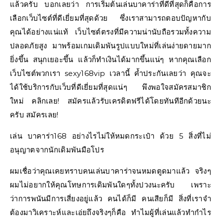
แล้วครับ บอกเลยว่า การเริ่มต้นเล่นบาคาร่าที่ดีที่สุดก็คือการ
เลือกเว็บไซต์ที่ดีเยี่ยมที่สุดด้วย ซึ่งเราสามารถตอบปัญหากับ
คุณได้อย่างแน่แท้ เว็บไซต์ตรงที่มีความน่านับถือรวมทั้งความ
ปลอดภัยสูง มาพร้อมเกมเดิมพันรูปแบบใหม่ที่เล่นง่ายดายมาก
ยิ่งขึ้น สนุกเยอะขึ้น แล้วก็ทำเงินได้มากขึ้นแน่ๆ หากคุณเลือก
เว็บไซต์พวกเรา sexy168vip เวลานี้ ค้ำประกันเลยว่า คุณจะ
ได้ใช้บริการกับเว็บที่ดีเยี่ยมที่สุดแน่ๆ พึงพอใจสมัครสมาชิก
ใหม่ คลิกเลย! สมัครแล้วรับเครดิตฟรีได้โดยทันทีอีกด้วยนะ
ครับ สมัครเลย!
เล่น บาคาร่า168 อย่างไรไม่ให้หมดกระเป๋า ด้วย 5 สิ่งที่ไม่
อนุญาตจากนักเดิมพันมือโปร
ผมเชื่อว่าคุณเคยทราบคนเล่นบาคาร่าจนหมดตูดมาแล้ว จริงๆ
ผมไม่อยากให้คุณโทษการเดิมพันใดๆทั้งปวงนะครับ เพราะ
ว่าการพนันมีการเสี่ยงอยู่แล้ว คนได้ก็มี คนเสียก็มี สิ่งที่เราจำ
ต้องมาวิเคราะห์และเอ่ยถึงจริงๆก็คือ ทำไมผู้ที่เล่นแล้วทำกำไร