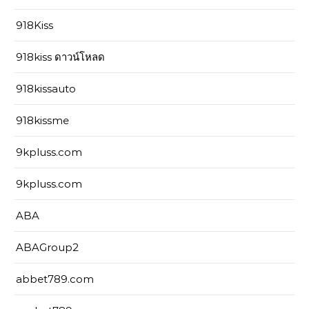
918Kiss
918kiss ดาวน์โหลด
918kissauto
918kissme
9kpluss.com
9kpluss.com
ABA
ABAGroup2
abbet789.com