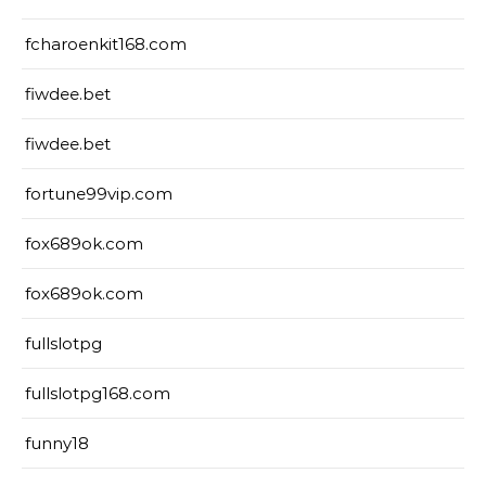
fcharoenkit168.com
fiwdee.bet
fiwdee.bet
fortune99vip.com
fox689ok.com
fox689ok.com
fullslotpg
fullslotpg168.com
funny18