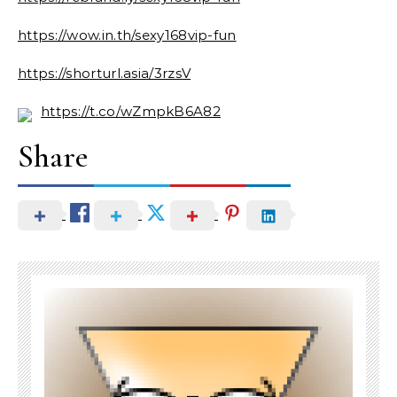
https://wow.in.th/sexy168vip-fun
https://shorturl.asia/3rzsV
https://t.co/wZmpkB6A82
Share