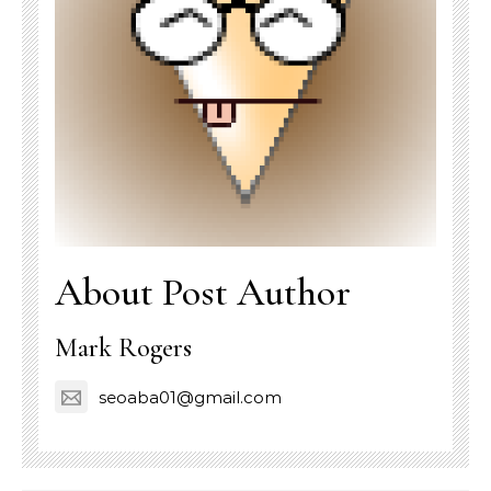
About Post Author
Mark Rogers
seoaba01@gmail.com