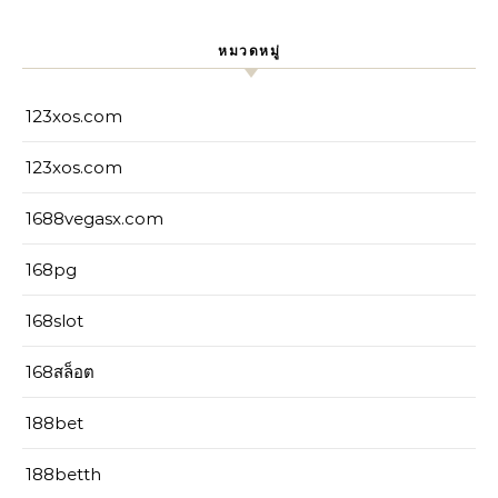
หมวดหมู่
123xos.com
123xos.com
1688vegasx.com
168pg
168slot
168สล็อต
188bet
188betth