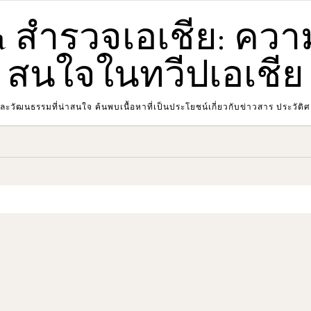
a สำรวจเอเชีย: ความร
สนใจในทวีปเอเชีย
ศและวัฒนธรรมที่น่าสนใจ ค้นพบเนื้อหาที่เป็นประโยชน์เกี่ยวกับข่าวสาร ป