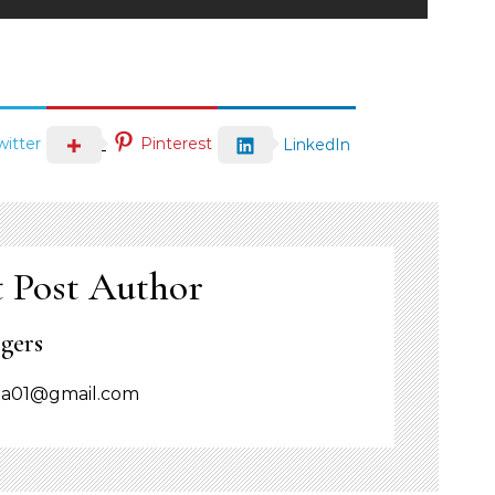
witter
Pinterest
LinkedIn
 Post Author
gers
ba01@gmail.com