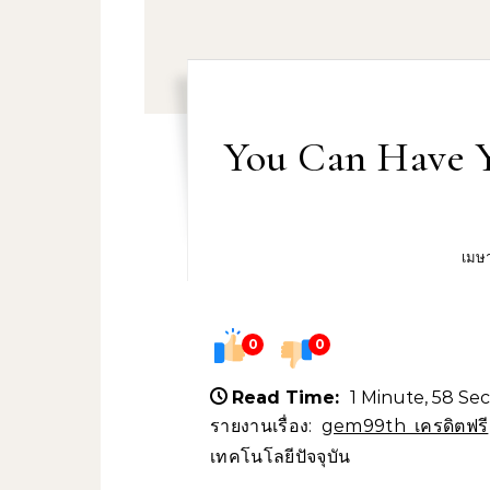
You Can Have 
เมษา
0
0
Read Time:
1 Minute, 58 Se
รายงานเรื่อง:
gem99th เครดิตฟรี
เทคโนโลยีปัจจุบัน