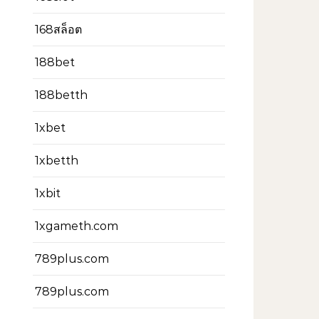
168สล็อต
188bet
188betth
1xbet
1xbetth
1xbit
1xgameth.com
789plus.com
789plus.com