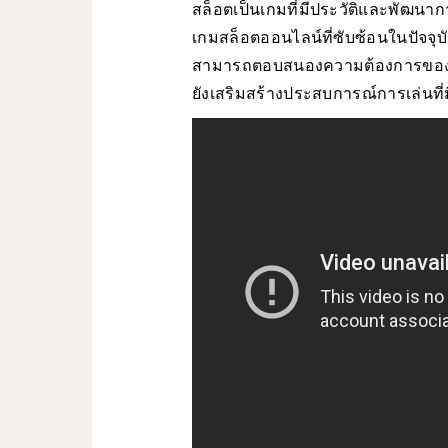
สล็อตเป็นเกมที่มีประวัติและพัฒนา
เกมสล็อตออนไลน์ที่ซับซ้อนในปั
สามารถตอบสนองความต้องการของผู้เ
ยังเสริมสร้างประสบการณ์การเล่นที่มี