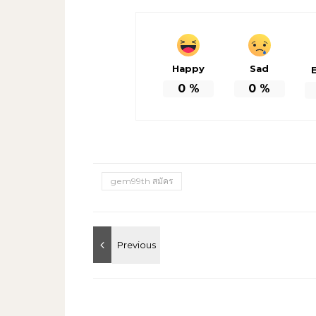
Happy
Sad
0
%
0
%
gem99th สมัคร