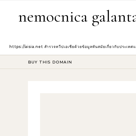
Skip to content
nemocnica galant
https://aisia.net สำรวจทวีปเอเชียด้วยข้อมูลทันสมัยเกี่ยวกับประเท
BUY THIS DOMAIN