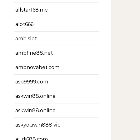
allstar168.me
alot666
amb slot
ambfine88.net
ambnovabet.com
asb9999.com
askwin88.online
askwin88.online
askyouwin888 vip
audi688.com