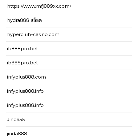
https://www.mfj889xx.com/
hydra888 สล็อต
hyperclub-casino.com
ib888pro.bet
ib888pro.bet
infyplus888.com
infyplus888.info
infyplus888.info
Jinda55
jinda888