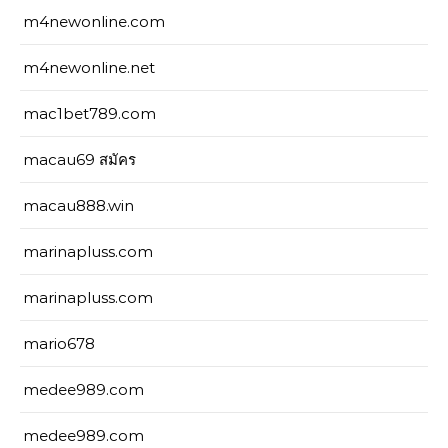
m4newonline.com
m4newonline.net
mac1bet789.com
macau69 สมัคร
macau888.win
marinapluss.com
marinapluss.com
mario678
medee989.com
medee989.com