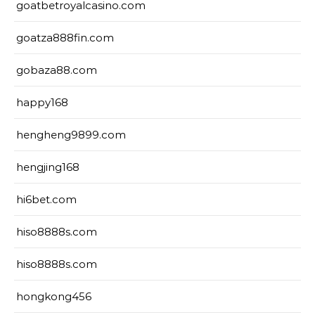
goatbetroyalcasino.com
goatza888fin.com
gobaza88.com
happy168
hengheng9899.com
hengjing168
hi6bet.com
hiso8888s.com
hiso8888s.com
hongkong456