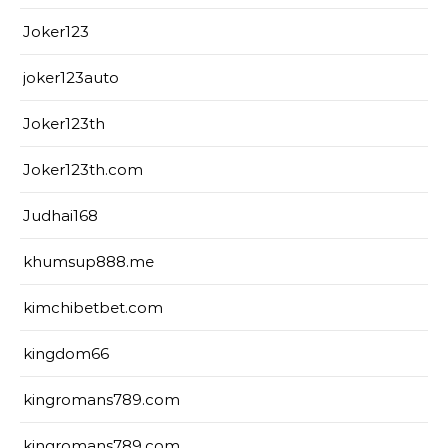
Joker123
joker123auto
Joker123th
Joker123th.com
Judhai168
khumsup888.me
kimchibetbet.com
kingdom66
kingromans789.com
kingromans789.com