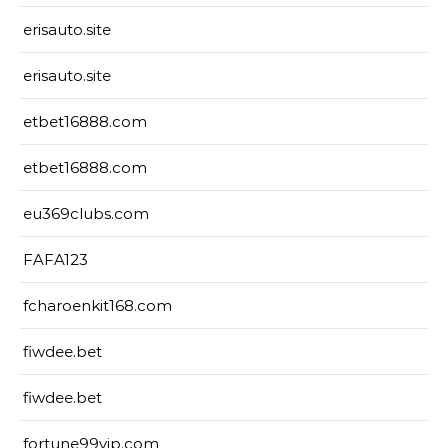
erisauto.site
erisauto.site
etbet16888.com
etbet16888.com
eu369clubs.com
FAFA123
fcharoenkit168.com
fiwdee.bet
fiwdee.bet
fortune99vip.com