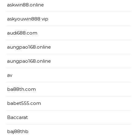
askwin88.online
askyouwin888 vip
audi688.com
aungpao168.online
aungpao168.online
av
ba88th.com
babet555.com
Baccarat
baj88thb