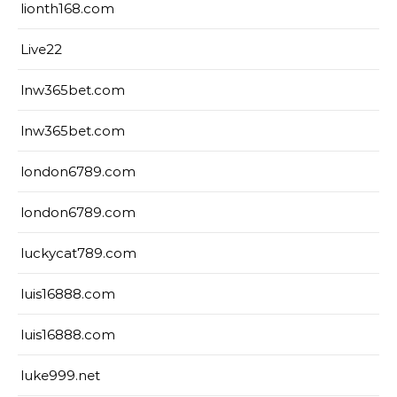
lionth168.com
Live22
lnw365bet.com
lnw365bet.com
london6789.com
london6789.com
luckycat789.com
luis16888.com
luis16888.com
luke999.net