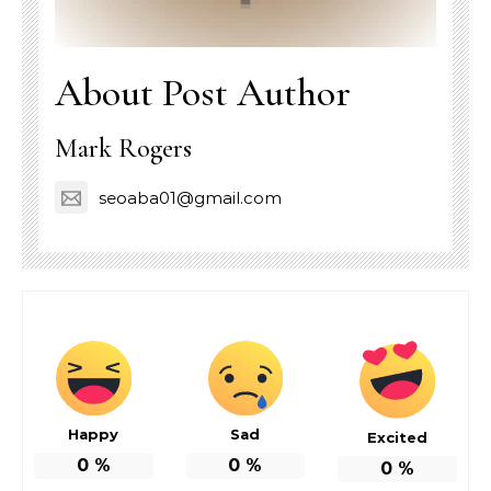
About Post Author
Mark Rogers
seoaba01@gmail.com
Happy
Sad
Excited
0
%
0
%
0
%