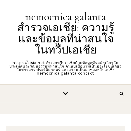
Skip to content
nemocnica galanta
สำรวจเอเชีย: ความรู้
และข้อมูลที่น่าสนใจ
ในทวีปเอเชีย
https://aisia.net สำรวจทวีปเอเชียด้วยข้อมูลทันสมัยเกี่ยวกับ
ประเทศและวัฒนธรรมที่น่าสนใจ ค้นพบเนื้อหาที่เป็นประโยชน์เกี่ยว
กับข่าวสาร ประวัติศาสตร์ และความเป็นมาของทวีปเอเชีย
nemocnica galanta kontakt