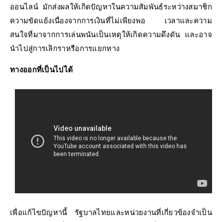
ออนไลน์ มักส่งผลให้เกิดปัญหาในความสัมพันธ์ระหว่างสมาชิก
ความขัดแย้งเนื่องจากการเงินที่ไม่เพียงพอ เวลาและความ
สนใจที่มาจากการเล่นพนันเป็นเหตุให้เกิดความดึงดัน และอาจ
นำไปสู่การเลิกราหรือการแยกทาง
ทางออกที่เป็นไปได้
เพื่อแก้ไขปัญหานี้ รัฐบาลไทยและหน่วยงานที่เกี่ยวข้องจำเป็น