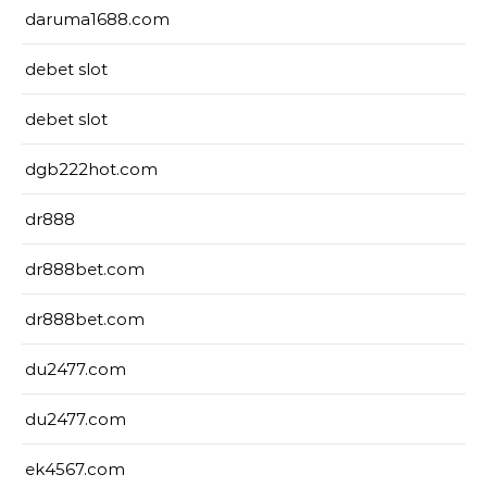
daruma1688.com
debet slot
debet slot
dgb222hot.com
dr888
dr888bet.com
dr888bet.com
du2477.com
du2477.com
ek4567.com