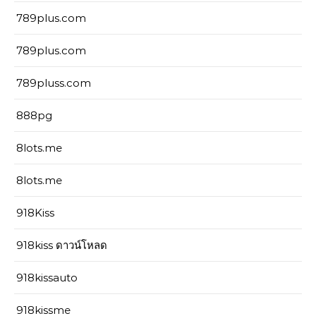
789plus.com
789plus.com
789pluss.com
888pg
8lots.me
8lots.me
918Kiss
918kiss ดาวน์โหลด
918kissauto
918kissme