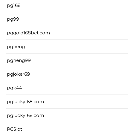
pg168
pg99
pggold168bet.com
pgheng
pgheng99
pgjoker69
pgk44
pglucky168.com
pglucky168.com
PGSlot