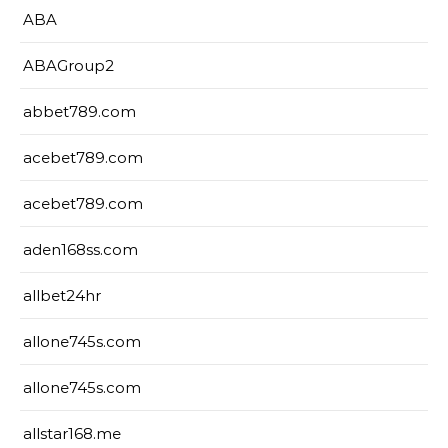
ABA
ABAGroup2
abbet789.com
acebet789.com
acebet789.com
aden168ss.com
allbet24hr
allone745s.com
allone745s.com
allstar168.me