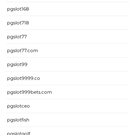
pgslot168
pgslot718
pgslot77
pgslot77.com
pgslot99
pgslot9999.co
pgslot999bets.com
pgslotceo
pgslotfish
pgslotgolf