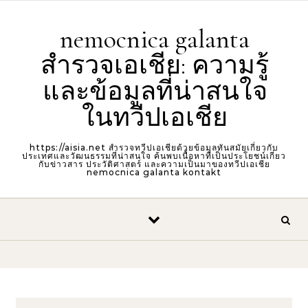
Skip to content
nemocnica galanta
สำรวจเอเชีย: ความรู้
และข้อมูลที่น่าสนใจ
ในทวีปเอเชีย
https://aisia.net สำรวจทวีปเอเชียด้วยข้อมูลทันสมัยเกี่ยวกับ
ประเทศและวัฒนธรรมที่น่าสนใจ ค้นพบเนื้อหาที่เป็นประโยชน์เกี่ยว
กับข่าวสาร ประวัติศาสตร์ และความเป็นมาของทวีปเอเชีย
nemocnica galanta kontakt