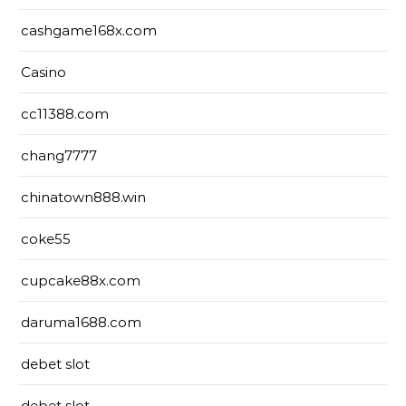
cashgame168x.com
Casino
cc11388.com
chang7777
chinatown888.win
coke55
cupcake88x.com
daruma1688.com
debet slot
debet slot