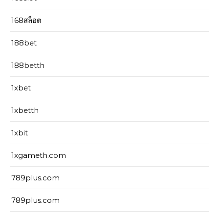
168สล็อต
188bet
188betth
1xbet
1xbetth
1xbit
1xgameth.com
789plus.com
789plus.com