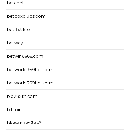
bestbet
betboxclubs.com
betflixtikto
betway
betwin6666.com
betworld369hot.com
betworld369hot.com
bio285th.com
bitcoin
bkkwin เครดิตฟรี