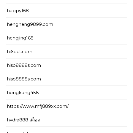
happy168
hengheng9899.com
hengjing168
hi6bet.com
hiso8888s.com
hiso8888s.com
hongkong456
https://www.mfj889xx.com/
hydra888 สล็อต