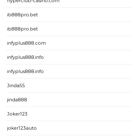
hyperclub-casino.com
ib888pro.bet
ib888pro.bet
infyplus888.com
infyplus888.info
infyplus888.info
Jinda55
jinda888
Joker123
joker123auto