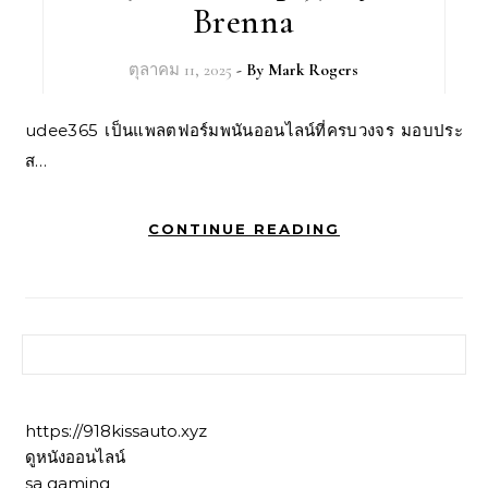
Brenna
ตุลาคม 11, 2025
- By
Mark Rogers
udee365 เป็นแพลตฟอร์มพนันออนไลน์ที่ครบวงจร มอบประ
ส…
CONTINUE READING
ค้นหาสำหรับ:
https://918kissauto.xyz
ดูหนังออนไลน์
sa gaming