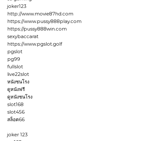
joker123
http://www.movie87hd.com
https://www.pussy888play.com
https://pussy888win.com
sexybaccarat
https://www.pgslot.golf
pgslot
pg99
fullslot
live22slot
หนังชนโรง
ดูหนังฟรี
ดูหนังชนโรง
slot168
slot456
สล็อต66
joker 123