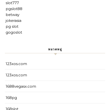
slot777
pgslot88
betway
jokerasia
pg slot
gogoslot
หมวดหมู่
123xos.com
123xos.com
1688vegasx.com
168pg
168slot