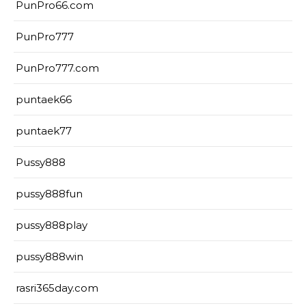
PunPro66.com
PunPro777
PunPro777.com
puntaek66
puntaek77
Pussy888
pussy888fun
pussy888play
pussy888win
rasri365day.com