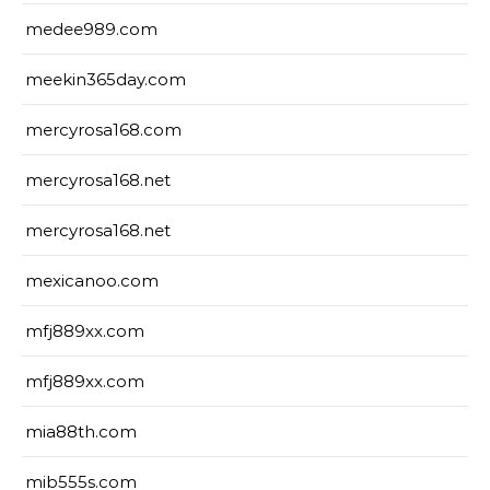
medee989.com
meekin365day.com
mercyrosa168.com
mercyrosa168.net
mercyrosa168.net
mexicanoo.com
mfj889xx.com
mfj889xx.com
mia88th.com
mib555s.com