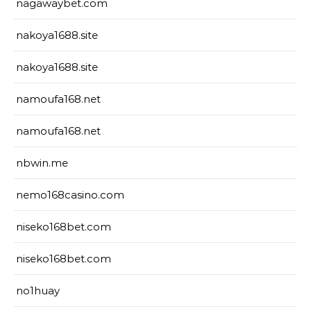
nagawaybet.com
nakoya1688.site
nakoya1688.site
namoufa168.net
namoufa168.net
nbwin.me
nemo168casino.com
niseko168bet.com
niseko168bet.com
no1huay