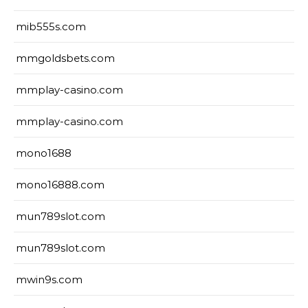
mib555s.com
mmgoldsbets.com
mmplay-casino.com
mmplay-casino.com
mono1688
mono16888.com
mun789slot.com
mun789slot.com
mwin9s.com