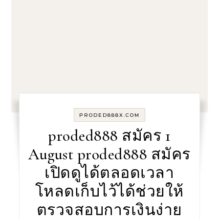
PRODED888X.COM
proded888 สมัคร 1
August proded888 สมัคร
เปิดดูได้ตลอดเวลา
โหลดเก็บไว้ได้ช่วยให้
ตรวจสอบการเงินง่าย