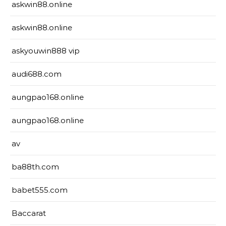
askwin88.online
askwin88.online
askyouwin888 vip
audi688.com
aungpao168.online
aungpao168.online
av
ba88th.com
babet555.com
Baccarat