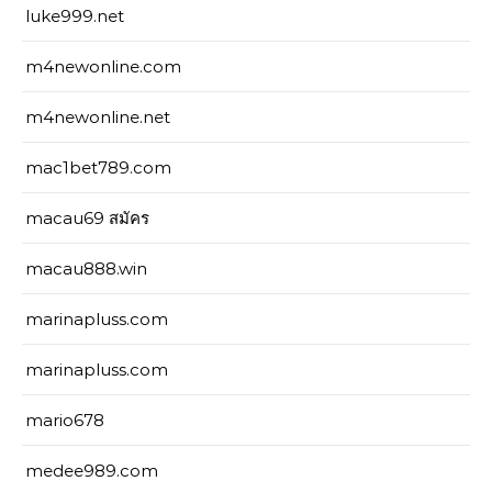
luke999.net
m4newonline.com
m4newonline.net
mac1bet789.com
macau69 สมัคร
macau888.win
marinapluss.com
marinapluss.com
mario678
medee989.com