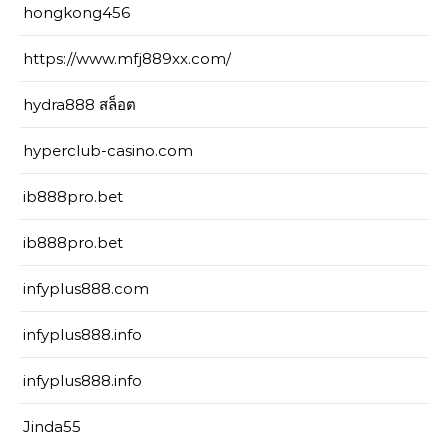
hongkong456
https://www.mfj889xx.com/
hydra888 สล็อต
hyperclub-casino.com
ib888pro.bet
ib888pro.bet
infyplus888.com
infyplus888.info
infyplus888.info
Jinda55