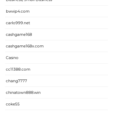
bwvip4.com
carlo999.net
cashgame168
cashgame168x.com
Casino
cc11388.com
chang7777
chinatown888.win
coke55