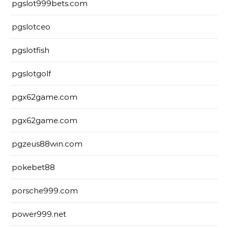
pgslot999bets.com
pgslotceo
pgslotfish
pgslotgolf
pgx62game.com
pgx62game.com
pgzeus88win.com
pokebet88
porsche999.com
power999.net