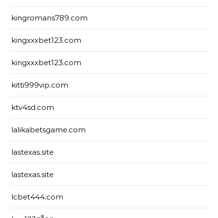
kingromans789.com
kingxxxbet123.com
kingxxxbet123.com
kitti999vip.com
ktv4sd.com
lalikabetsgame.com
lastexas.site
lastexas.site
lcbet444.com