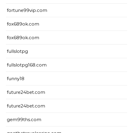
fortune99vip.com
fox689ok.com
fox689ok.com
fullslotpg
fullslotpg168.com
funny18
future24bet.com
future24bet.com
gem99ths.com