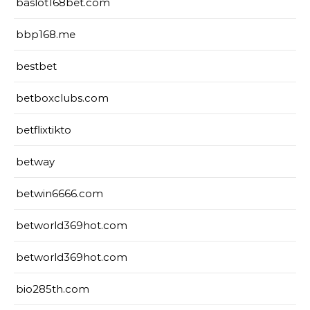
baslot168bet.com
bbp168.me
bestbet
betboxclubs.com
betflixtikto
betway
betwin6666.com
betworld369hot.com
betworld369hot.com
bio285th.com