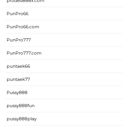
proded888x.com
PunPro66
PunPro66.com
PunPro777
PunPro777.com
puntaek66
puntaek77
Pussy888
pussy888fun
pussy888play