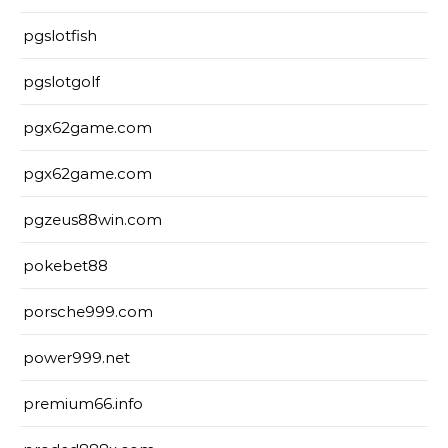
pgslotfish
pgslotgolf
pgx62game.com
pgx62game.com
pgzeus88win.com
pokebet88
porsche999.com
power999.net
premium66.info