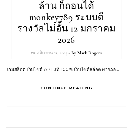
ล้าน ก็ถอนได้
monkey789 ระบบดี
รางวัลไม่อั้น 12 มกราคม
2026
พฤศจิกายน 21, 2025
- By
Mark Rogers
เกมสล็อต เว็บไซต์ API แท้ 100% เว็บไซต์สล็อต ฝากถอ…
CONTINUE READING
ค้นหาสำหรับ: