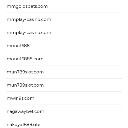
mmgoldsbets.com
mmplay-casino.com
mmplay-casino.com
mono1688
mono16888.com
mun789slot.com
mun789slot.com
mwin9s.com
nagawaybet.com
nakoya1688.site