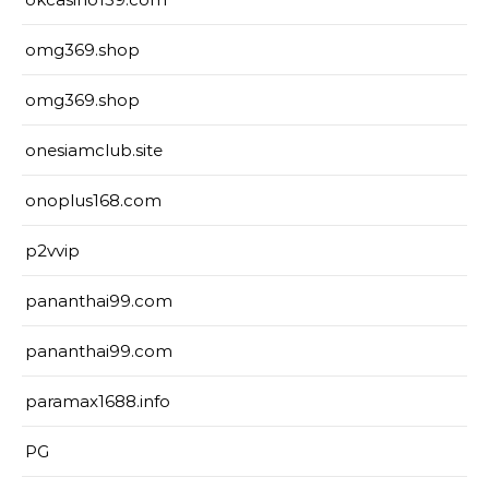
omg369.shop
omg369.shop
onesiamclub.site
onoplus168.com
p2vvip
pananthai99.com
pananthai99.com
paramax1688.info
PG