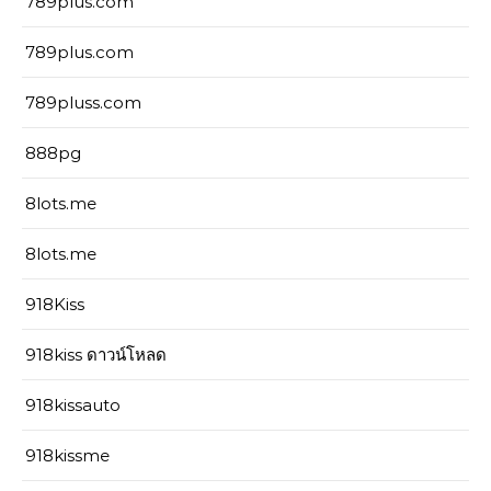
789plus.com
789plus.com
789pluss.com
888pg
8lots.me
8lots.me
918Kiss
918kiss ดาวน์โหลด
918kissauto
918kissme