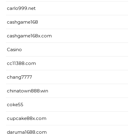
carlo999.net
cashgame168
cashgame168x.com
Casino
cc11388.com
chang7777
chinatown888.win
coke55
cupcake88x.com
daruma1688.com