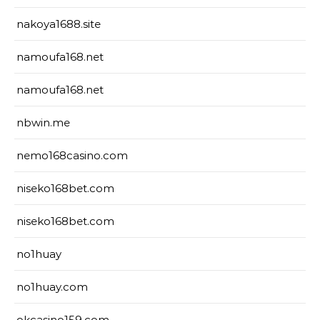
nakoya1688.site
namoufa168.net
namoufa168.net
nbwin.me
nemo168casino.com
niseko168bet.com
niseko168bet.com
no1huay
no1huay.com
okcasino159.com