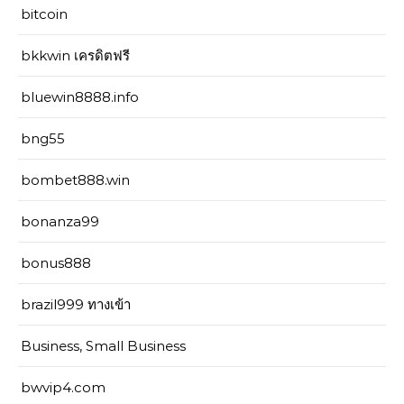
bitcoin
bkkwin เครดิตฟรี
bluewin8888.info
bng55
bombet888.win
bonanza99
bonus888
brazil999 ทางเข้า
Business, Small Business
bwvip4.com