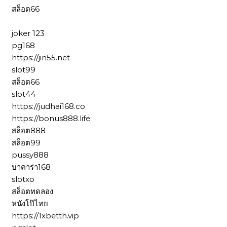
สล็อต66
joker 123
pg168
https://jin55.net
slot99
สล็อต66
slot44
https://judhai168.co
https://bonus888.life
สล็อต888
สล็อต99
pussy888
บาคาร่า168
slotxo
สล็อตทดลอง
หนังโป๊ไทย
https://1xbetth.vip