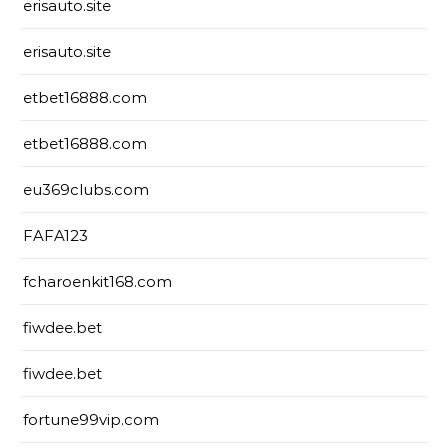
erisauto.site
erisauto.site
etbet16888.com
etbet16888.com
eu369clubs.com
FAFA123
fcharoenkit168.com
fiwdee.bet
fiwdee.bet
fortune99vip.com