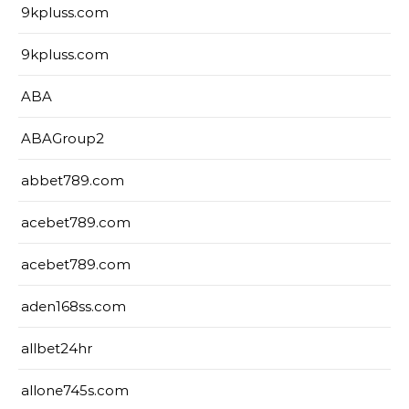
9kpluss.com
9kpluss.com
ABA
ABAGroup2
abbet789.com
acebet789.com
acebet789.com
aden168ss.com
allbet24hr
allone745s.com