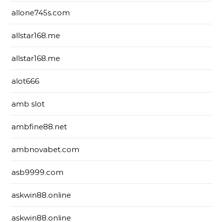
allone745s.com
allstar168.me
allstar168.me
alot666
amb slot
ambfine88.net
ambnovabet.com
asb9999.com
askwin88.online
askwin88.online