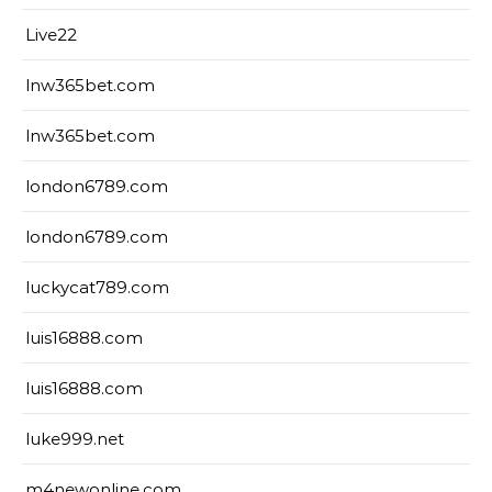
Live22
lnw365bet.com
lnw365bet.com
london6789.com
london6789.com
luckycat789.com
luis16888.com
luis16888.com
luke999.net
m4newonline.com