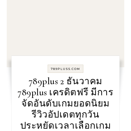
789PLUSS.COM
789plus 2 ธันวาคม
789plus เครดิตฟรี มีการ
จัดอันดับเกมยอดนิยม
รีวิวอัปเดตทุกวัน
ประหยัดเวลาเลือกเกม