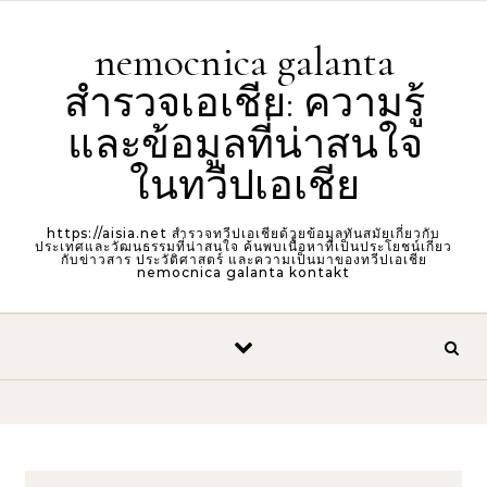
Skip to content
nemocnica galanta
สำรวจเอเชีย: ความรู้
และข้อมูลที่น่าสนใจ
ในทวีปเอเชีย
https://aisia.net สำรวจทวีปเอเชียด้วยข้อมูลทันสมัยเกี่ยวกับ
ประเทศและวัฒนธรรมที่น่าสนใจ ค้นพบเนื้อหาที่เป็นประโยชน์เกี่ยว
กับข่าวสาร ประวัติศาสตร์ และความเป็นมาของทวีปเอเชีย
nemocnica galanta kontakt