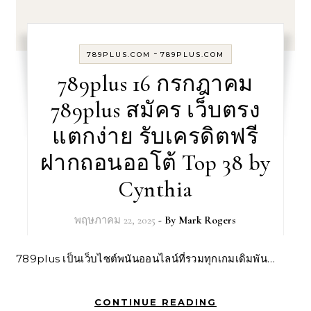
-
789PLUS.COM
789PLUS.COM
789plus 16 กรกฎาคม
789plus สมัคร เว็บตรง
แตกง่าย รับเครดิตฟรี
ฝากถอนออโต้ Top 38 by
Cynthia
พฤษภาคม 22, 2025
- By
Mark Rogers
789plus เป็นเว็บไซต์พนันออนไลน์ที่รวมทุกเกมเดิมพัน…
CONTINUE READING