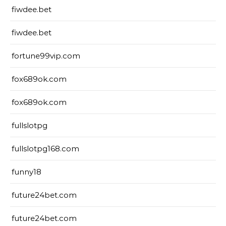
fiwdee.bet
fiwdee.bet
fortune99vip.com
fox689ok.com
fox689ok.com
fullslotpg
fullslotpg168.com
funny18
future24bet.com
future24bet.com