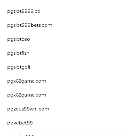
pgslot9999.co
pgslot999bets.com
pgslotceo
pgslotfish
pgslotgolf
pgx62game.com
pgx62game.com
pgzeus88win.com
pokebet88