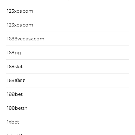
123xos.com
123xos.com
1688vegasx.com
168pg
168slot
168สล็อต
188bet
188betth
1xbet