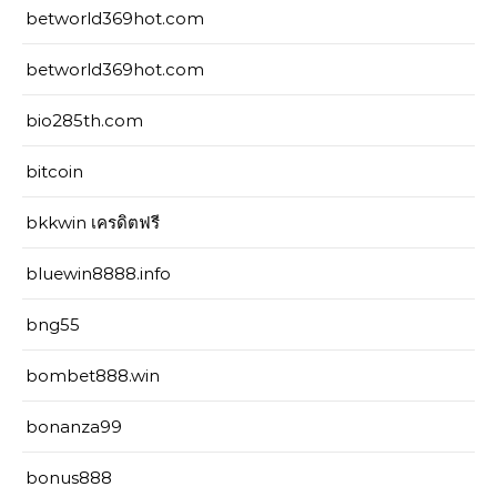
betworld369hot.com
betworld369hot.com
bio285th.com
bitcoin
bkkwin เครดิตฟรี
bluewin8888.info
bng55
bombet888.win
bonanza99
bonus888