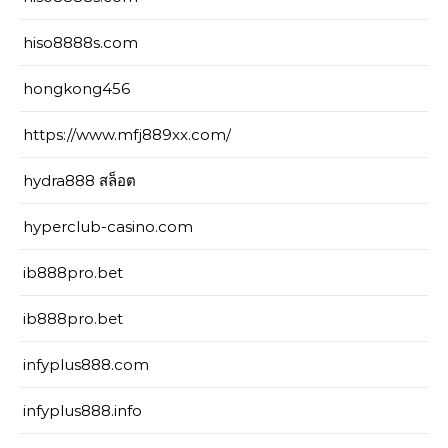
hiso8888s.com
hongkong456
https://www.mfj889xx.com/
hydra888 สล็อต
hyperclub-casino.com
ib888pro.bet
ib888pro.bet
infyplus888.com
infyplus888.info