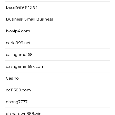
brazil999 ทางเข้า
Business, Small Business
bwvip4.com
carlo999.net
cashgame168
cashgame168x.com
Casino
cc11388.com
chang7777
chinatown888.win