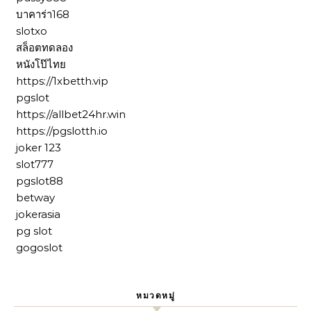
บาคาร่า168
slotxo
สล็อตทดลอง
หนังโป๊ไทย
https://1xbetth.vip
pgslot
https://allbet24hr.win
https://pgslotth.io
joker 123
slot777
pgslot88
betway
jokerasia
pg slot
gogoslot
หมวดหมู่