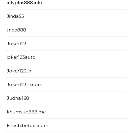
infyplus888.info
Jinda55
jinda888
Joker123
joker123auto
Joker123th
Joker123th.com
Judhai168
khumsup888.me
kimchibetbet.com