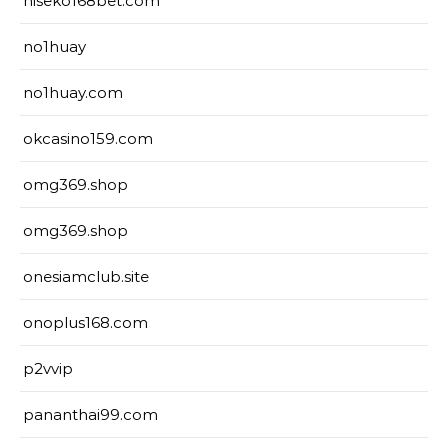
niseko168bet.com
no1huay
no1huay.com
okcasino159.com
omg369.shop
omg369.shop
onesiamclub.site
onoplus168.com
p2vvip
pananthai99.com