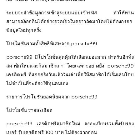
ระบบจะจำข้อมูลการเข้าสู่ระบบแบบเข้ารหัส ทำให้ท่าน
สามารถล็อกอินได้อย่างรวดเร็วในคราวถัดมาโดยไม่ต้องกรอก
ข้อมูลใหม่ทุกครั้ง
โปรโมชั่นรวมทั้งสิทธิพิเศษจาก porsche99
porsche99 มีโปรโมชั่นสุดคุ้มให้เลือกเยอะมาก สำหรับอีกทั้ง
สมาชิกใหม่และก็สมาชิกเก่า โดยเฉพาะอย่างยิ่ง porsche99
เครดิตฟรี ที่แจกจริงวันแล้ววันเล่าเพื่อให้สมาชิกได้เริ่มเล่นโดย
ไม่จำเป็นที่จะต้องใช้ทุนตนเอง
รายการโปรโมชั่นยอดนิยมจาก porsche99
โปรโมชั่น รายละเอียด
porsche99 เครดิตฟรีสมาชิกใหม่ ลงทะเบียนรวมทั้งรับรอง
เบอร์ รับเครดิตฟรี 100 บาท ไม่ต้องฝากก่อน