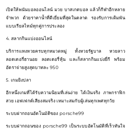
เปิดให้พนันบอลออนไลน์ มวย บาสเกตบอล แล้วก็กีฬาอีกหลาย
จำพวก ด้วยราคาน้ำที่ดีเยี่ยมที่สุดในตลาด รองรับการเดิมพัน
แบบเรียลไทม์ทุกคู่การประลอง
4. สลากกินแบ่งออนไลน์
บริการแทงหวยครบทุกหมวดหมู่ ทั้งหวยรัฐบาล หวยลาว
ลอตเตอรี่ฮานอย ลอตเตอรี่หุ้น และก็สลากกินแบ่งยี่กี พร้อม
อัตราจ่ายสูงสุดบาทละ 950
5. เกมยิงปลา
อีกหนึ่งเกมที่ได้รับความนิยมที่เล่นง่าย ได้เงินจริง ภาพกราฟิก
สวย เอฟเฟกต์เสียงสมจริง เหมาะสมกับผู้เล่นทุกเพศทุกวัย
ระบบฝากถอนอัตโนมัติของ porsche99
ระบบฝากถอนของ porsche99 เป็นระบบอัตโนมัติที่เร็วทันใจ