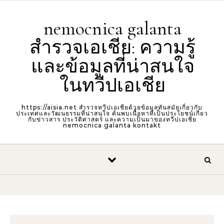
Skip to content
nemocnica galanta
สำรวจเอเชีย: ความรู้
และข้อมูลที่น่าสนใจ
ในทวีปเอเชีย
https://aisia.net สำรวจทวีปเอเชียด้วยข้อมูลทันสมัยเกี่ยวกับ
ประเทศและวัฒนธรรมที่น่าสนใจ ค้นพบเนื้อหาที่เป็นประโยชน์เกี่ยว
กับข่าวสาร ประวัติศาสตร์ และความเป็นมาของทวีปเอเชีย
nemocnica galanta kontakt