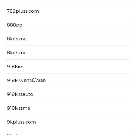
789pluss.com
888pg
8lots.me
8lots.me
918Kiss
918kiss ดาวน์โหลด
918kissauto
918kissme
9kpluss.com