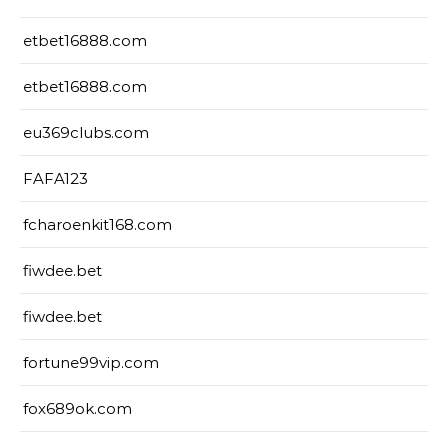
etbet16888.com
etbet16888.com
eu369clubs.com
FAFA123
fcharoenkit168.com
fiwdee.bet
fiwdee.bet
fortune99vip.com
fox689ok.com