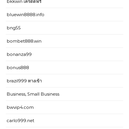
bkkwin เครดิตฟรี
bluewin8888.info
bng55
bombet888.win
bonanza99
bonus888
brazil999 ทางเข้า
Business, Small Business
bwvip4.com
carlo999.net