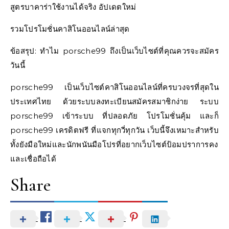
สูตรบาคาร่าใช้งานได้จริง อัปเดตใหม่
รวมโปรโมชั่นคาสิโนออนไลน์ล่าสุด
ข้อสรุป: ทำไม porsche99 ถึงเป็นเว็บไซต์ที่คุณควรจะสมัคร
วันนี้
porsche99 เป็นเว็บไซต์คาสิโนออนไลน์ที่ครบวงจรที่สุดใน
ประเทศไทย ด้วยระบบลงทะเบียนสมัครสมาชิกง่าย ระบบ
porsche99 เข้าระบบ ที่ปลอดภัย โปรโมชั่นคุ้ม และก็
porsche99 เครดิตฟรี ที่แจกทุกวี่ทุกวัน เว็บนี้จึงเหมาะสำหรับ
ทั้งยังมือใหม่และนักพนันมือโปรที่อยากเว็บไซต์ป้อมปราการคง
และเชื่อถือได้
Share