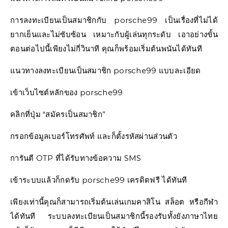
การลงทะเบียนเป็นสมาชิกกับ porsche99 เป็นเรื่องที่ไม่ได้
ยากเย็นและไม่ซับซ้อน เหมาะกับผู้เล่นทุกระดับ เอาอย่างขั้น
ตอนต่อไปนี้เพียงไม่กี่วินาที คุณก็พร้อมเริ่มต้นพนันได้ทันที
แนวทางลงทะเบียนเป็นสมาชิก porsche99 แบบละเอียด
เข้าเว็บไซต์หลักของ porsche99
คลิกที่ปุ่ม “สมัครเป็นสมาชิก”
กรอกข้อมูลเบอร์โทรศัพท์ และก็ตั้งรหัสผ่านส่วนตัว
การันตี OTP ที่ได้รับทางข้อความ SMS
เข้าระบบแล้วก็กดรับ porsche99 เครดิตฟรี ได้ทันที
เพียงเท่านี้คุณก็สามารถเริ่มต้นเล่นเกมคาสิโน สล็อต หรือกีฬา
ได้ทันที ระบบลงทะเบียนเป็นสมาชิกนี้รองรับทั้งยังภาษาไทย