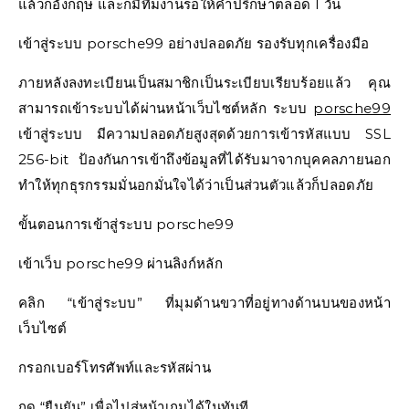
แล้วก็อังกฤษ และก็มีทีมงานรอให้คำปรึกษาตลอด 1 วัน
เข้าสู่ระบบ porsche99 อย่างปลอดภัย รองรับทุกเครื่องมือ
ภายหลังลงทะเบียนเป็นสมาชิกเป็นระเบียบเรียบร้อยแล้ว คุณ
สามารถเข้าระบบได้ผ่านหน้าเว็บไซต์หลัก ระบบ
porsche99
เข้าสู่ระบบ มีความปลอดภัยสูงสุดด้วยการเข้ารหัสแบบ SSL
256-bit ป้องกันการเข้าถึงข้อมูลที่ได้รับมาจากบุคคลภายนอก
ทำให้ทุกธุรกรรมมั่นอกมั่นใจได้ว่าเป็นส่วนตัวแล้วก็ปลอดภัย
ขั้นตอนการเข้าสู่ระบบ porsche99
เข้าเว็บ porsche99 ผ่านลิงก์หลัก
คลิก “เข้าสู่ระบบ” ที่มุมด้านขวาที่อยู่ทางด้านบนของหน้า
เว็บไซต์
กรอกเบอร์โทรศัพท์และรหัสผ่าน
กด “ยืนยัน” เพื่อไปสู่หน้าเกมได้ในทันที