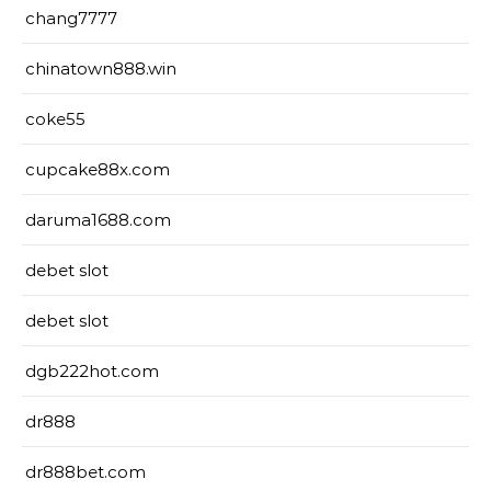
chang7777
chinatown888.win
coke55
cupcake88x.com
daruma1688.com
debet slot
debet slot
dgb222hot.com
dr888
dr888bet.com