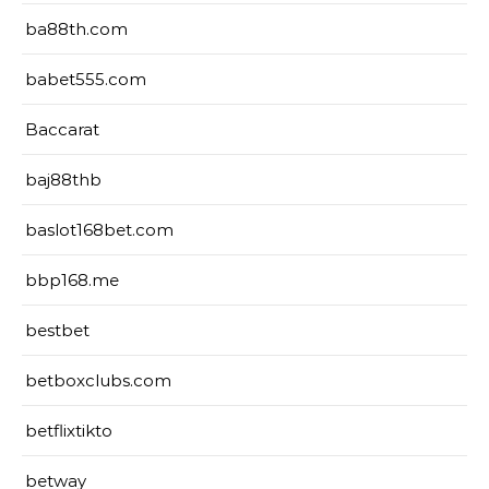
ba88th.com
babet555.com
Baccarat
baj88thb
baslot168bet.com
bbp168.me
bestbet
betboxclubs.com
betflixtikto
betway