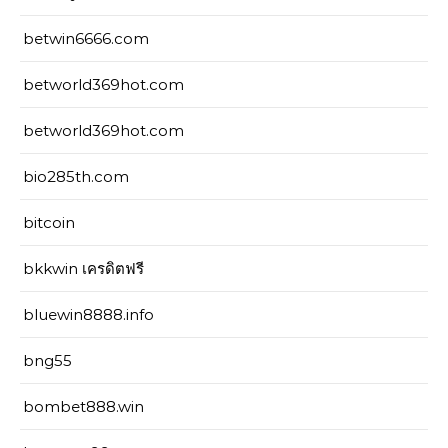
betwin6666.com
betworld369hot.com
betworld369hot.com
bio285th.com
bitcoin
bkkwin เครดิตฟรี
bluewin8888.info
bng55
bombet888.win