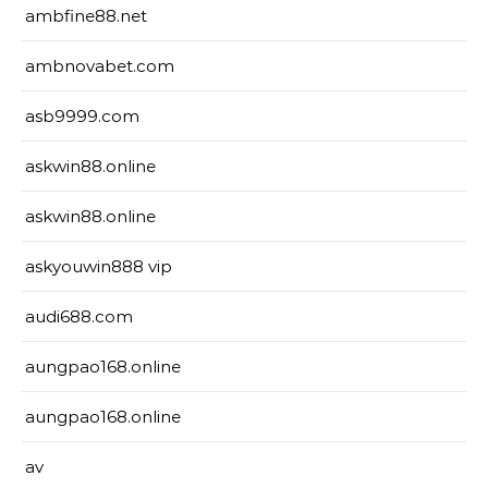
ambfine88.net
ambnovabet.com
asb9999.com
askwin88.online
askwin88.online
askyouwin888 vip
audi688.com
aungpao168.online
aungpao168.online
av