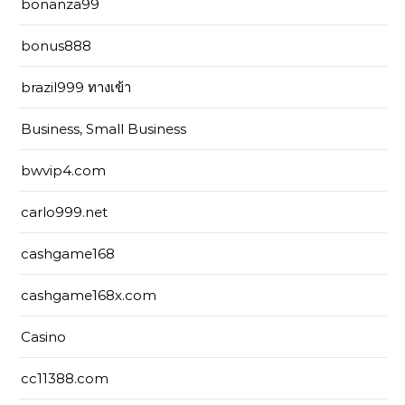
bonanza99
bonus888
brazil999 ทางเข้า
Business, Small Business
bwvip4.com
carlo999.net
cashgame168
cashgame168x.com
Casino
cc11388.com