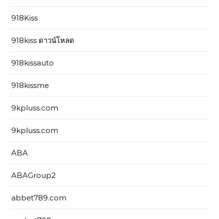
918Kiss
918kiss ดาวน์โหลด
918kissauto
918kissme
9kpluss.com
9kpluss.com
ABA
ABAGroup2
abbet789.com