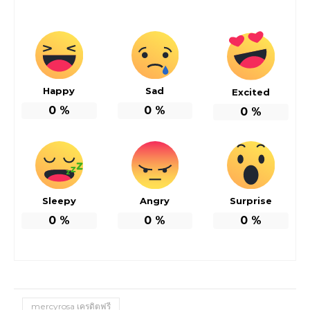
Happy
Sad
Excited
0
%
0
%
0
%
Sleepy
Angry
Surprise
0
%
0
%
0
%
mercyrosa เครดิตฟรี