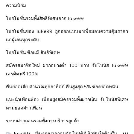
ความนิยม
โปรโมชั่นรวมทั้งสิทธิพิเศษจาก luke99
โปรโมชั่นของ luke99 ถูกออกแบบมาเพื่อมอบความคุ้มราคา
แก่ผู้เล่นทุกระดับ
โปรโมชั่น ข้อแม้ สิทธิพิเศษ
สมัครสมาชิกใหม่ ฝากอย่างต่ำ 100 บาท รับโบนัส luke99
เครดิตฟรี 100%
คืนยอดเสีย คำนวณทุกอาทิตย์ คืนสูงสุด 5% ของยอดพนัน
แนะนำเพื่อนพ้อง เพื่อนฝูงสมัครรวมทั้งฝากเงิน รับโบนัสพิเศษ
ตามยอดฝากเพื่อน
ระบบฝากถอนรวมทั้งการบริการลูกค้า
luke99 มีระบบฝากถอนอัตโนมัติที่เร็วทันใจข้างใน 30