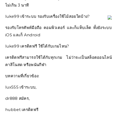
ไม่เกิน 3 นาที
luke99 เข้าระบบ รองรับเครื่องใช้ไม้สอยใดบ้าง?
รองรับโทรศัพท์มือถือ คอมพิวเตอร์ และก็แท็บเล็ต ทั้งยังระบบ
iOS และก็ Android
luke99 เครดิตฟรี ใช้ได้กับเกมไหน?
เครดิตฟรีสามารถใช้ได้กับทุกเกม ไม่ว่าจะเป็นสล็อตออนไลน์
คาสิโนสด หรือพนันกีฬา
บทความที่เกี่ยวข้อง:
lux555 เข้าระบบ,
dr888 สมัคร,
hubbet เครดิตฟรี