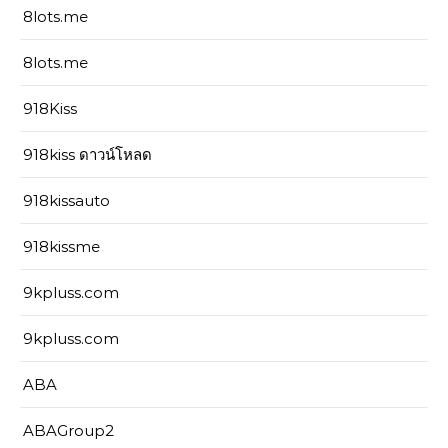
8lots.me
8lots.me
918Kiss
918kiss ดาวน์โหลด
918kissauto
918kissme
9kpluss.com
9kpluss.com
ABA
ABAGroup2