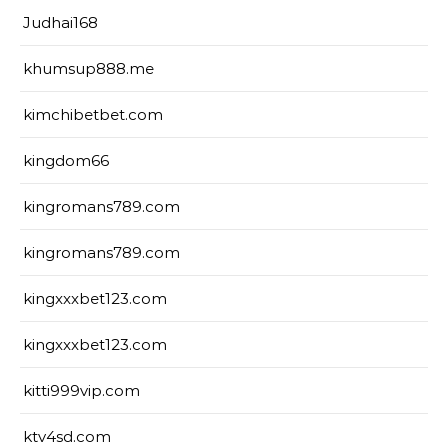
Judhai168
khumsup888.me
kimchibetbet.com
kingdom66
kingromans789.com
kingromans789.com
kingxxxbet123.com
kingxxxbet123.com
kitti999vip.com
ktv4sd.com