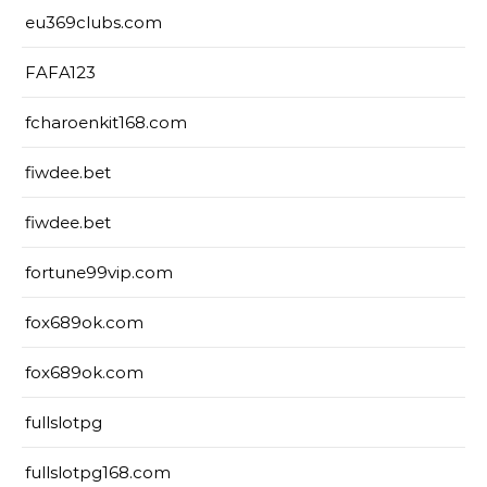
eu369clubs.com
FAFA123
fcharoenkit168.com
fiwdee.bet
fiwdee.bet
fortune99vip.com
fox689ok.com
fox689ok.com
fullslotpg
fullslotpg168.com