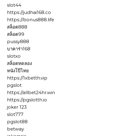
slot44
https://judhai168.co
https://bonus888.life
สล็อต888
สล็อต99
pussy888
บาคาร่า168
slotxo
สล็อตทดลอง
หนังโป๊ไทย
https://1xbetth.vip
pgslot
https://allbet24hr.win
https://pgslotth.io
joker 123
slot777
pgslot88
betway