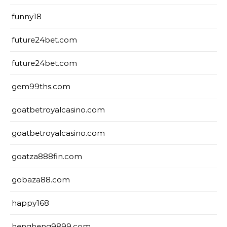
funny18
future24bet.com
future24bet.com
gem99ths.com
goatbetroyalcasino.com
goatbetroyalcasino.com
goatza888fin.com
gobaza88.com
happy168
hengheng9899.com