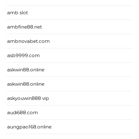
amb slot
ambfine88.net
ambnovabet.com
asb9999.com
askwin88.online
askwin88.online
askyouwin888 vip
audi688.com
aungpao168.online