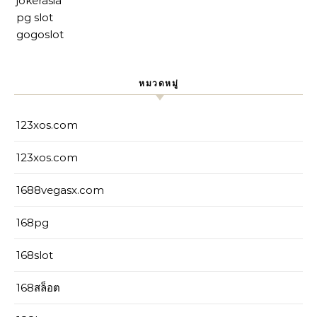
jokerasia
pg slot
gogoslot
หมวดหมู่
123xos.com
123xos.com
1688vegasx.com
168pg
168slot
168สล็อต