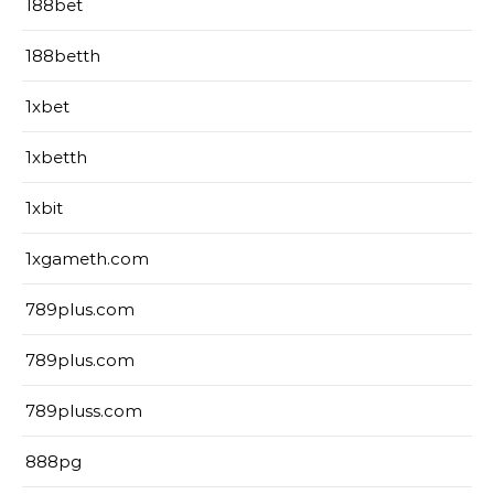
188bet
188betth
1xbet
1xbetth
1xbit
1xgameth.com
789plus.com
789plus.com
789pluss.com
888pg