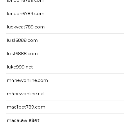
london6789.com
london6789.com
luckycat789.com
luis16888.com
luis16888.com
luke999.net
m4newonline.com
m4newonline.net
mac1bet789.com
macau69 สมัคร