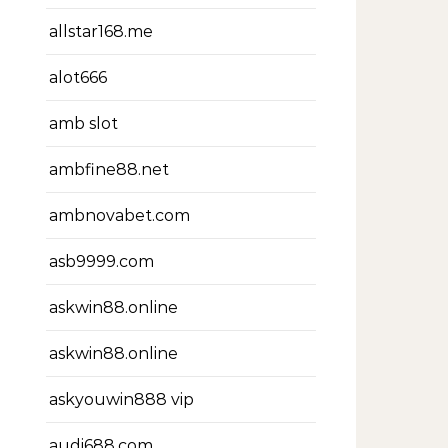
allstar168.me
alot666
amb slot
ambfine88.net
ambnovabet.com
asb9999.com
askwin88.online
askwin88.online
askyouwin888 vip
audi688.com