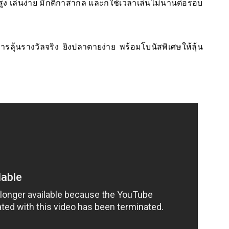
สูง เล่นง่าย มีกติกาสากล และก็ใช้เวลาเล่นไม่นานต่อรอบ
้นรางวัลจริง ยิงปลาตายง่าย พร้อมโบนัสพิเศษให้ลุ้น