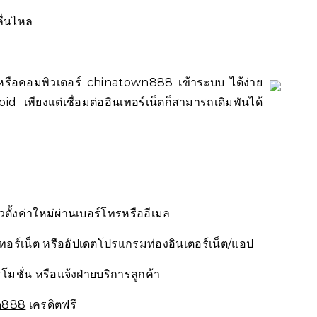
ื่นไหล
ต หรือคอมพิวเตอร์ chinatown888 เข้าระบบ ได้ง่าย
 เพียงแต่เชื่อมต่ออินเทอร์เน็ตก็สามารถเดิมพันได้
้วตั้งค่าใหม่ผ่านเบอร์โทรหรืออีเมล
อร์เน็ต หรืออัปเดตโปรแกรมท่องอินเตอร์เน็ต/แอป
โมชั่น หรือแจ้งฝ่ายบริการลูกค้า
n888
เครดิตฟรี