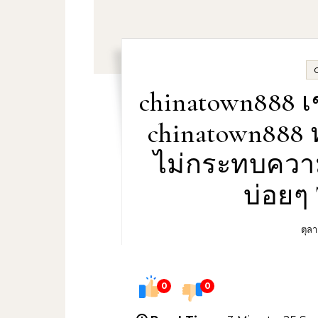
chinatown888 เ
chinatown888 
ไม่กระทบควา
บ่อยๆ 
ตุล
0
0