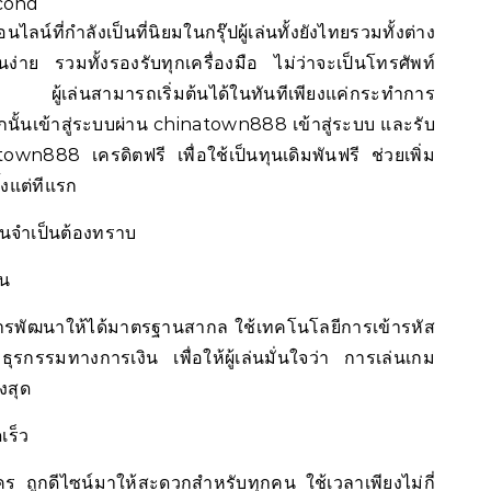
econd
ที่กำลังเป็นที่นิยมในกรุ๊ปผู้เล่นทั้งยังไทยรวมทั้งต่าง
ง่าย รวมทั้งรองรับทุกเครื่องมือ ไม่ว่าจะเป็นโทรศัพท์
้เล่นสามารถเริ่มต้นได้ในทันทีเพียงแค่กระทำการ
ั้นเข้าสู่ระบบผ่าน chinatown888 เข้าสู่ระบบ และรับ
own888 เครดิตฟรี เพื่อใช้เป็นทุนเดิมพันฟรี ช่วยเพิ่ม
้งแต่ทีแรก
ล่นจำเป็นต้องทราบ
ืน
รพัฒนาให้ได้มาตรฐานสากล ใช้เทคโนโลยีการเข้ารหัส
รกรรมทางการเงิน เพื่อให้ผู้เล่นมั่นใจว่า การเล่นเกม
งสุด
เร็ว
ูกดีไซน์มาให้สะดวกสำหรับทุกคน ใช้เวลาเพียงไม่กี่