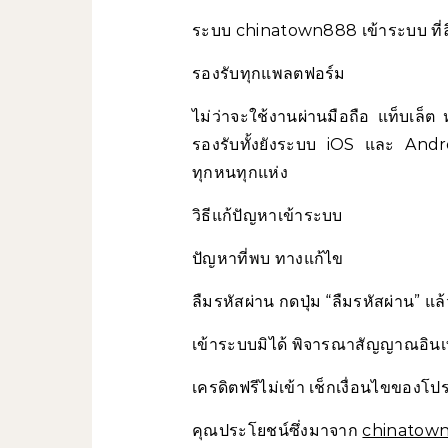
ระบบ chinatown888 เข้าระบบ ที่ล
รองรับทุกแพลตฟอร์ม
ไม่ว่าจะใช้งานผ่านมือถือ แท็บเล็
รองรับทั้งยังระบบ iOS และ Android
ทุกหนทุกแห่ง
วิธีแก้ปัญหาเข้าระบบ
ปัญหาที่พบ ทางแก้ไข
ลืมรหัสผ่าน กดปุ่ม “ลืมรหัสผ่าน” แล
เข้าระบบมิได้ พิจารณาสัญญาณอินเท
เครดิตฟรีไม่เข้า เช็กเงื่อนไขของโปร
คุณประโยชน์ซึ่งมาจาก
chinatow