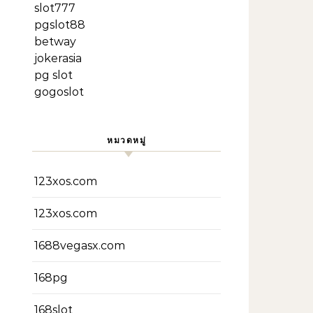
slot777
pgslot88
betway
jokerasia
pg slot
gogoslot
หมวดหมู่
123xos.com
123xos.com
1688vegasx.com
168pg
168slot