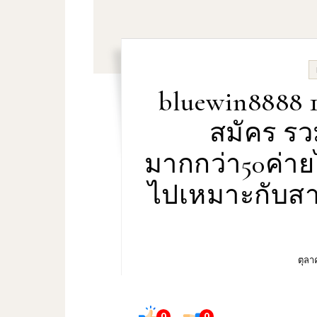
bluewin8888 
สมัคร รว
มากกว่า50ค่ายไม
ไปเหมาะกับสาย
ตุลา
0
0