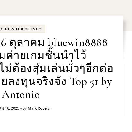
BLUEWIN8888.INFO
16 ตุลาคม bluewin8888
มค่ายเกมชั้นนำไว้
่ต้องสุ่มเล่นมั่วๆอีกต่อ
ลงทุนจริงจัง Top 51 by
Antonio
คม 10, 2025
- By
Mark Rogers