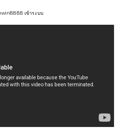
uewin8888 เข้าระบบ