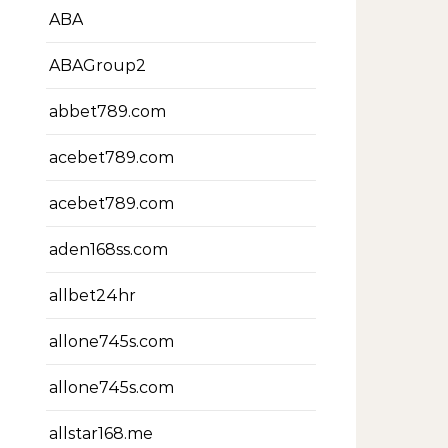
ABA
ABAGroup2
abbet789.com
acebet789.com
acebet789.com
aden168ss.com
allbet24hr
allone745s.com
allone745s.com
allstar168.me