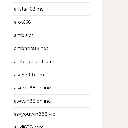
allstar168.me
alot666
amb slot
ambfine88.net
ambnovabet.com
asb9999.com
askwin88.online
askwin88.online
askyouwin888 vip
audi688.com