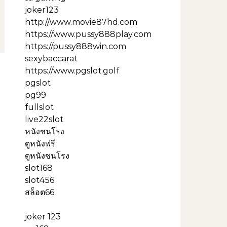
joker123
http://www.movie87hd.com
https://www.pussy888play.com
https://pussy888win.com
sexybaccarat
https://www.pgslot.golf
pgslot
pg99
fullslot
live22slot
หนังชนโรง
ดูหนังฟรี
ดูหนังชนโรง
slot168
slot456
สล็อต66
joker 123