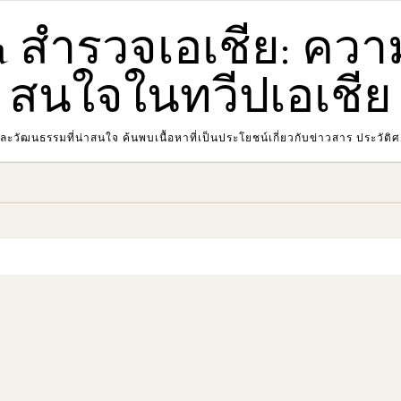
a สำรวจเอเชีย: ความร
สนใจในทวีปเอเชีย
ศและวัฒนธรรมที่น่าสนใจ ค้นพบเนื้อหาที่เป็นประโยชน์เกี่ยวกับข่าวสาร ป