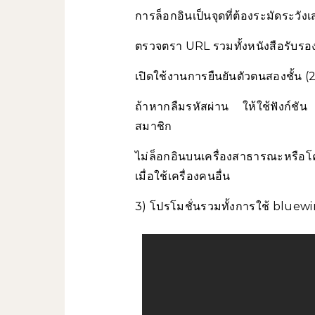
การล็อกอินเป็นจุดที่ต้องระมัดระวังเ
ตรวจตรา URL รวมทั้งหนังสือรับรอ
เปิดใช้งานการยืนยันตัวตนสองชั้น (
ถ้าหากลืมรหัสผ่าน ให้ใช้ฟังก์ชัน 
สมาชิก
ไม่ล็อกอินบนเครื่องสาธารณะหรือ
เมื่อใช้เครื่องคนอื่น
3) โปรโมชั่นรวมทั้งการใช้ bluew