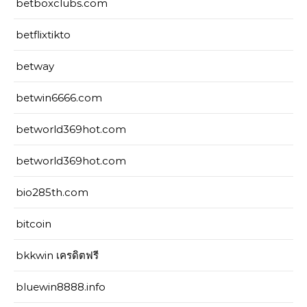
betboxclubs.com
betflixtikto
betway
betwin6666.com
betworld369hot.com
betworld369hot.com
bio285th.com
bitcoin
bkkwin เครดิตฟรี
bluewin8888.info