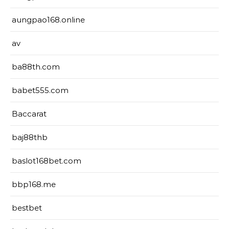
aungpao168.online
av
ba88th.com
babet555.com
Baccarat
baj88thb
baslot168bet.com
bbp168.me
bestbet