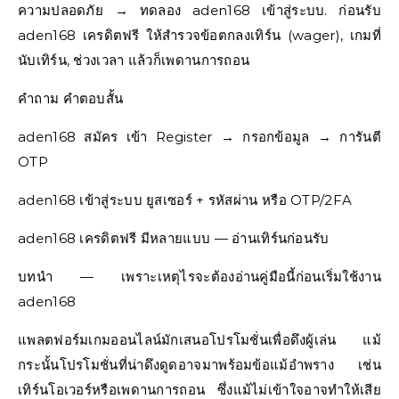
ความปลอดภัย → ทดลอง aden168 เข้าสู่ระบบ. ก่อนรับ
aden168 เครดิตฟรี ให้สำรวจข้อตกลงเทิร์น (wager), เกมที่
นับเทิร์น, ช่วงเวลา แล้วก็เพดานการถอน
คำถาม คำตอบสั้น
aden168 สมัคร เข้า Register → กรอกข้อมูล → การันตี
OTP
aden168 เข้าสู่ระบบ ยูสเซอร์ + รหัสผ่าน หรือ OTP/2FA
aden168 เครดิตฟรี มีหลายแบบ — อ่านเทิร์นก่อนรับ
บทนำ — เพราะเหตุไรจะต้องอ่านคู่มือนี้ก่อนเริ่มใช้งาน
aden168
แพลตฟอร์มเกมออนไลน์มักเสนอโปรโมชั่นเพื่อดึงผู้เล่น แม้
กระนั้นโปรโมชั่นที่น่าดึงดูดอาจมาพร้อมข้อแม้อำพราง เช่น
เทิร์นโอเวอร์หรือเพดานการถอน ซึ่งแม้ไม่เข้าใจอาจทำให้เสีย