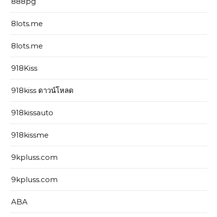
888pg
8lots.me
8lots.me
918Kiss
918kiss ดาวน์โหลด
918kissauto
918kissme
9kpluss.com
9kpluss.com
ABA