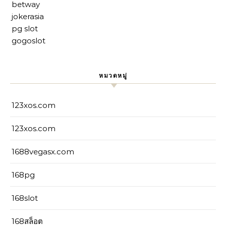
betway
jokerasia
pg slot
gogoslot
หมวดหมู่
123xos.com
123xos.com
1688vegasx.com
168pg
168slot
168สล็อต