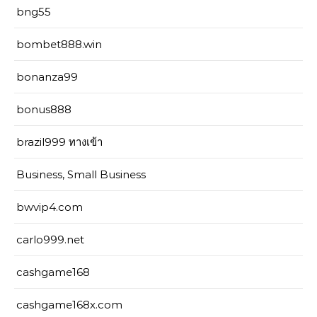
bng55
bombet888.win
bonanza99
bonus888
brazil999 ทางเข้า
Business, Small Business
bwvip4.com
carlo999.net
cashgame168
cashgame168x.com