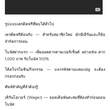
รูปแบบเครดิตฟรีที่พบได้ทั่วไป
เครดิตฟรีต้อนรับ — สำหรับสมาชิกใหม่ มักมีเทิร์นและก็ข้อ
จำกัดการถอน
โบนัสฝากแรก — เพิ่มยอดฝากตามเปอร์เซ็นต์ อย่างเช่น ฝาก
1,000 บาท รับโบนัส 100%
โค้ดโปรโมชั่น/กิจกรรม — แจกรหัสตามแคมเปญ จะต้อง
กรอกก่อนรับ
ศัพท์สำคัญที่จำต้องรู้
เทิร์นโอเวอร์ (Wager) — ยอดเดิมพันสะสมที่ต้องทำก่อนถอน
โบนัส