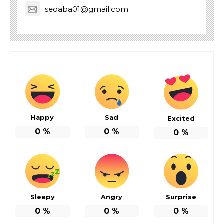
seoaba01@gmail.com
Happy
Sad
Excited
0
%
0
%
0
%
Sleepy
Angry
Surprise
0
%
0
%
0
%