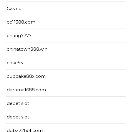
Casino
cc11388.com
chang7777
chinatown888.win
coke55
cupcake88x.com
daruma1688.com
debet slot
debet slot
dgb222hot.com