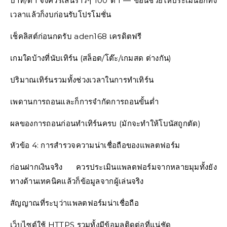
บาท/ตา จึงควรเล่นราวๆ 100 ตา — ข้อนี้ช่วยให้ประเมินอีกทั้ง
เวลาแล้วก็งบก่อนรับโปรโมชั่น
เช็คลิสต์ก่อนกดรับ aden168 เครดิตฟรี
เกมใดบ้างที่นับเทิร์น (สล็อต/โต๊ะ/เกมสด ต่างกัน)
ปริมาณเทิร์นรวมทั้งช่วงเวลาในการทำเทิร์น
เพดานการถอนและก็การจำกัดการถอนขั้นต่ำ
ผลของการถอนก่อนทำเทิร์นครบ (มักจะทำให้โบนัสถูกตัด)
หัวข้อ 4: การสำรวจความน่าเชื่อถือของแพลตฟอร์ม
ก่อนฝากเงินจริง ควรประเมินแพลตฟอร์มจากหลายมุมทั้งยัง
ทางด้านเทคนิคแล้วก็ข้อมูลจากผู้เล่นจริง
สัญญาณที่ระบุว่าแพลตฟอร์มน่าเชื่อถือ
เว็บไซต์ใช้ HTTPS รวมทั้งมีข้อมูลติดต่อที่แน่ชัด