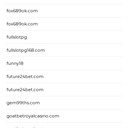
fox689ok.com
fox689ok.com
fullslotpg
fullslotpg168.com
funny18
future24bet.com
future24bet.com
gem99ths.com
goatbetroyalcasino.com