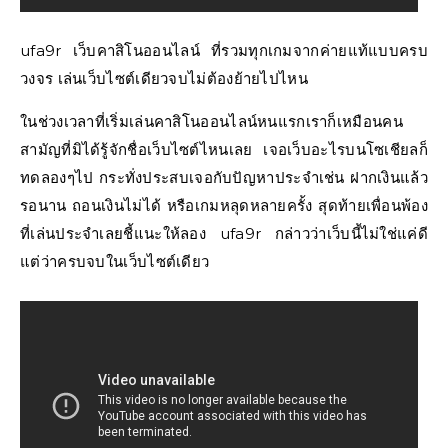
ufa9r เว็บคาสิโนออนไลน์ ที่รวมทุกเกมจากค่ายแท้แบบครบ
วงจร เล่นเว็บไซต์เดียวจบไม่ต้องย้ายไปไหน
ในช่วงเวลาที่เริ่มเล่นคาสิโนออนไลน์หนแรกเราก็เหมือนคน
สามัญที่มิได้รู้จักชื่อเว็บไซต์ไหนเลย เจอเว็บอะไรบนโซเชียลก็
ทดลองๆไป กระทั่งประสบเจอกับปัญหาประจำเช่น ฝากเงินแล้ว
รอนาน ถอนเงินไม่ได้ หรือเกมหลุดหลายครั้ง สุดท้ายเพื่อนพ้อง
ที่เล่นประจำเลยชี้แนะให้ลอง ufa9r กล่าวว่าเว็บนี้ไม่ใช่แค่ดี
แต่ว่าครบจบในเว็บไซต์เดียว