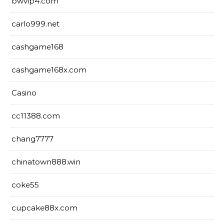
bwvip4.com
carlo999.net
cashgame168
cashgame168x.com
Casino
cc11388.com
chang7777
chinatown888.win
coke55
cupcake88x.com