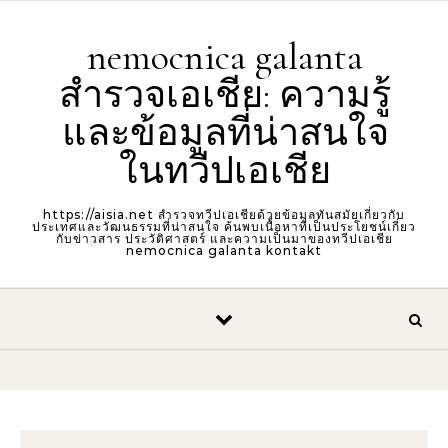
Skip to content
nemocnica galanta
สำรวจเอเชีย: ความรู้
และข้อมูลที่น่าสนใจ
ในทวีปเอเชีย
https://aisia.net สำรวจทวีปเอเชียด้วยข้อมูลทันสมัยเกี่ยวกับ
ประเทศและวัฒนธรรมที่น่าสนใจ ค้นพบเนื้อหาที่เป็นประโยชน์เกี่ยว
กับข่าวสาร ประวัติศาสตร์ และความเป็นมาของทวีปเอเชีย
nemocnica galanta kontakt