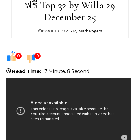
ฟรี Top 32 by Willa 29
December 25
ธันวาคม 10, 2025
- By
Mark Rogers
0
0
Read Time:
7 Minute, 8 Second