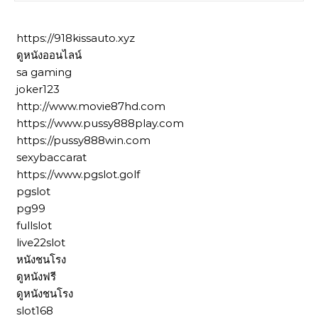
https://918kissauto.xyz
ดูหนังออนไลน์
sa gaming
joker123
http://www.movie87hd.com
https://www.pussy888play.com
https://pussy888win.com
sexybaccarat
https://www.pgslot.golf
pgslot
pg99
fullslot
live22slot
หนังชนโรง
ดูหนังฟรี
ดูหนังชนโรง
slot168