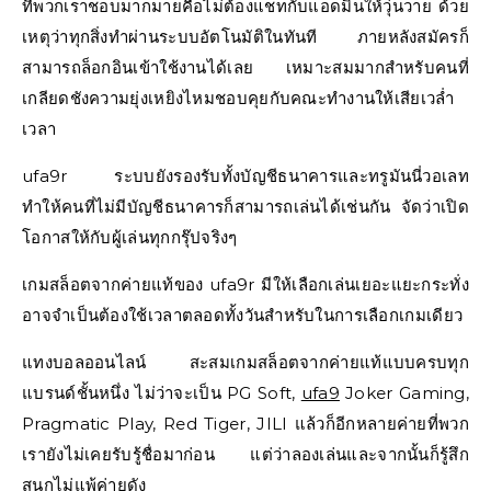
ที่พวกเราชอบมากมายคือไม่ต้องแชทกับแอดมินให้วุ่นวาย ด้วย
เหตุว่าทุกสิ่งทำผ่านระบบอัตโนมัติในทันที ภายหลังสมัครก็
สามารถล็อกอินเข้าใช้งานได้เลย เหมาะสมมากสำหรับคนที่
เกลียดชังความยุ่งเหยิงไหมชอบคุยกับคณะทำงานให้เสียเวล่ำ
เวลา
ufa9r ระบบยังรองรับทั้งบัญชีธนาคารและทรูมันนี่วอเลท
ทำให้คนที่ไม่มีบัญชีธนาคารก็สามารถเล่นได้เช่นกัน จัดว่าเปิด
โอกาสให้กับผู้เล่นทุกกรุ๊ปจริงๆ
เกมสล็อตจากค่ายแท้ของ ufa9r มีให้เลือกเล่นเยอะแยะกระทั่ง
อาจจำเป็นต้องใช้เวลาตลอดทั้งวันสำหรับในการเลือกเกมเดียว
แทงบอลออนไลน์ สะสมเกมสล็อตจากค่ายแท้แบบครบทุก
แบรนด์ชั้นหนึ่ง ไม่ว่าจะเป็น PG Soft,
ufa9
Joker Gaming,
Pragmatic Play, Red Tiger, JILI แล้วก็อีกหลายค่ายที่พวก
เรายังไม่เคยรับรู้ชื่อมาก่อน แต่ว่าลองเล่นและจากนั้นก็รู้สึก
สนุกไม่แพ้ค่ายดัง