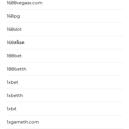
1688vegasx.com
168pg
168slot
168สล็อต
188bet
188betth
1xbet
1xbetth
1xbit
1xgameth.com