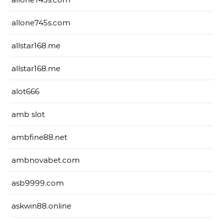
allone745s.com
allstar168.me
allstar168.me
alot666
amb slot
ambfine88.net
ambnovabet.com
asb9999.com
askwin88.online