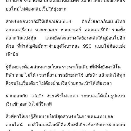
มากมาย ราคาน้ำดี มีบอลสดให้มองฟรีในเว็บ อัปเดตผลแบบเรี
ยลไทม์ไม่ต้องสลับเว็บให้ยุ่งยาก
สำหรับคอหวยก็มีให้เลือกเล่นufa9 อีกทั้งสลากกินแบ่งไทย
ลอตเตอรี่ลาว หวยฮานอย หวยมาเลย์ ลอตเตอรี่ยี่กี รวมทั้ง
สลากกินแบ่งหุ้น แถมยังส่งผลรางวัลย้อนหลังให้ดูย้อนไปอีก
ด้วย ที่สำคัญคืออัตราจ่ายสูงถึงบาทละ 950 แบบไม่ต้องแย่ง
เจ้ามือ
ผู้ที่เคยจะต้องเล่นหลายเว็บเพราะหาเว็บเดียวที่มีทั้งยังคาสิโน
กีฬา หวย ไม่ได้ เวลานี้สามารถย้ายมาใช้ ufa9r แล้วเล่นได้ทุก
สิ่งจบในเว็บเดียว ไม่ต้องย้ายเงินข้ามกระเป๋าให้เสียเวลา
ฝากถอนกับ ufa9r ง่ายจริงไม่จกตา ระบบออโต้เต็มรูปแบบ
เงินเข้าออกในไม่กี่วินาที
สิ่งที่ทำให้เรารู้สึกสบายใจที่สุดสำหรับในการเล่นแทงบอล
ออนไลน์ คาสิโนออนไลน์ก็คือเรื่องที่เกี่ยวข้องกับการฝากถอน