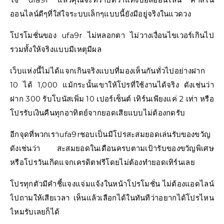
ออนไลน์ดีๆที่ใส่ใจระบบเล็กๆแบบนี้ยังมีอยู่จริงในแวดวง
โปรโมชั่นของ ufa9r ไม่หลอกตา ไม่วางเงื่อนไขเวอร์เกินไป
รวมทั้งให้จริงแบบมีเหตุมีผล
เว็บแห่งนี้ไม่ได้แจกเกินจริงแบบที่มองเห็นกันทั่วไปอย่างฝาก
10 ได้ 1,000 แม้กระนั้นเขาให้โปรที่ใช้งานได้จริง ดังเช่นว่า
ฝาก 300 รับโบนัสเพิ่ม 10 เปอร์เซ็นต์ เทิร์นเพียงแค่ 2 เท่า หรือ
โปรรับเงินคืนทุกอาทิตย์จากยอดเสียแบบไม่ต้องกดรับ
อีกจุดที่พวกเราufa9rชอบเป็นมีโปรสะสมยอดเล่นรับของขวัญ
ดังเช่นว่า สะสมยอดในเดือนครบตามเป้ารับของขวัญพิเศษ
หรือโปรวันเกิดแจกเครดิตฟรีโดยไม่ต้องทำยอดเทิร์นเลย
โปรทุกตัวมีคำชี้แจงแจ่มแจ้งในหน้าโปรโมชั่น ไม่ต้องแอดไลน์
ไปถามให้เสียเวลา เห็นแล้วเลือกได้ในทันทีว่าอยากได้โปรไหน
ไหมรับเลยก็ได้