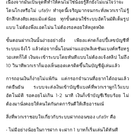
เนื่องจากมันเป็นจุดที่ทำให้คนไม่ใช่น้อยรู้สึกยังไม่แน่ใจว่าจะ
โดนโกงหรือไม่ ufa9r ทำจุดนี้เจริญมากจนกระทั่งพวกเราไม่รู้
จักสึกสงสัยเลยแม้แต่น้อย ทุกขั้นตอนใช้ระบบอัตโนมัติเต็มรูป
แบบ ไม่ต้องพึ่งแอดไม่น ไม่ต้องรอคอยให้หงุดหงิด
ขั้นตอนฝากเงินนั้นง่ายอย่างยิ่ง เพียงแค่กดก็อปปี้เลขบัญชีที่
ระบบแจ้งไว้ แล้วต่อจากนั้นโอนผ่านแอปพลิเคชันแบงค์หรือทรู
วอเลทก็ได้ เงินจะเข้าระบบโดยทันทีแบบไม่ต้องแจ้งสลิป ไม่ถึง
10 วินาทีพวกเราก็มองเห็นยอดเครดิตขึ้นในบัญชีผู้เล่นแล้ว
การถอนเงินก็ง่ายไม่แพ้กัน แค่กรอกจำนวนที่อยากได้ถอนแล้ว
กดยืนยัน ระบบจะส่งเงินเข้าบัญชีแบงค์ที่พวกเราผูกไว้แบบ
อัตโนมัติ รอคอยไม่เกิน 1-2 นาที เงินก็เข้าบัญชีเรียบร้อย ไม่
ต้องมานั่งคอยให้คนใดกันกดการันตีให้เสียอารมณ์
สิ่งที่พวกเราชอบใจเกี่ยวกับระบบฝากถอนของ ufa9r คือ
• ไม่มีอย่างน้อยในการฝาก จะฝาก 1 บาทก็เริ่มเล่นได้ทันที