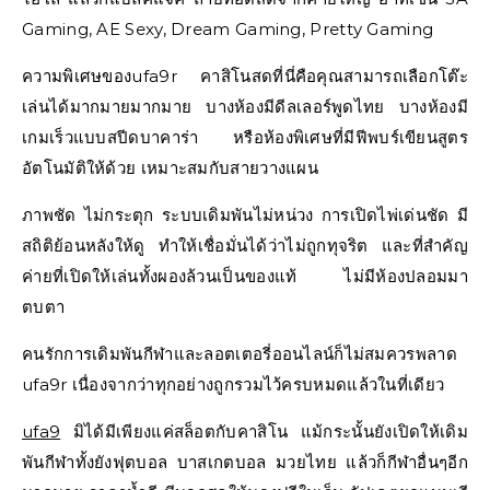
Gaming, AE Sexy, Dream Gaming, Pretty Gaming
ความพิเศษของufa9r คาสิโนสดที่นี่คือคุณสามารถเลือกโต๊ะ
เล่นได้มากมายมากมาย บางห้องมีดีลเลอร์พูดไทย บางห้องมี
เกมเร็วแบบสปีดบาคาร่า หรือห้องพิเศษที่มีฟีพบร์เขียนสูตร
อัตโนมัติให้ด้วย เหมาะสมกับสายวางแผน
ภาพชัด ไม่กระตุก ระบบเดิมพันไม่หน่วง การเปิดไพ่เด่นชัด มี
สถิติย้อนหลังให้ดู ทำให้เชื่อมั่นได้ว่าไม่ถูกทุจริต และที่สำคัญ
ค่ายที่เปิดให้เล่นทั้งผองล้วนเป็นของแท้ ไม่มีห้องปลอมมา
ตบตา
คนรักการเดิมพันกีฬาและลอตเตอรี่ออนไลน์ก็ไม่สมควรพลาด
ufa9r เนื่องจากว่าทุกอย่างถูกรวมไว้ครบหมดแล้วในที่เดียว
ufa9
มิได้มีเพียงแค่สล็อตกับคาสิโน แม้กระนั้นยังเปิดให้เดิม
พันกีฬาทั้งยังฟุตบอล บาสเกตบอล มวยไทย แล้วก็กีฬาอื่นๆอีก