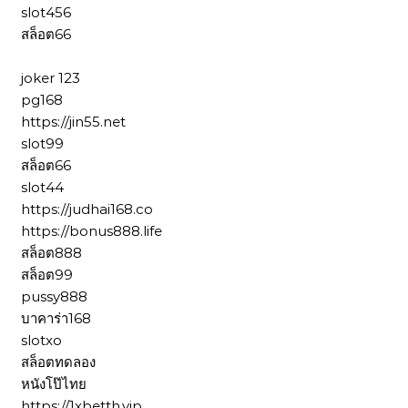
slot456
สล็อต66
joker 123
pg168
https://jin55.net
slot99
สล็อต66
slot44
https://judhai168.co
https://bonus888.life
สล็อต888
สล็อต99
pussy888
บาคาร่า168
slotxo
สล็อตทดลอง
หนังโป๊ไทย
https://1xbetth.vip