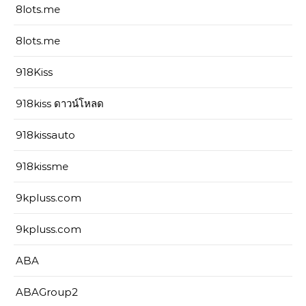
8lots.me
8lots.me
918Kiss
918kiss ดาวน์โหลด
918kissauto
918kissme
9kpluss.com
9kpluss.com
ABA
ABAGroup2