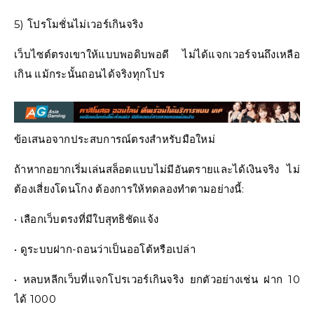
5) โปรโมชั่นไม่เวอร์เกินจริง
เว็บไซต์ตรงเขาให้แบบพอดิบพอดี ไม่ได้แจกเวอร์จนถึงเหลือ
เกิน แม้กระนั้นถอนได้จริงทุกโปร
ข้อเสนอจากประสบการณ์ตรงสำหรับมือใหม่
ถ้าหากอยากเริ่มเล่นสล็อตแบบไม่มีอันตรายและได้เงินจริง ไม่
ต้องเสี่ยงโดนโกง ต้องการให้ทดลองทำตามอย่างนี้:
• เลือกเว็บตรงที่มีใบสุทธิชัดแจ้ง
• ดูระบบฝาก-ถอนว่าเป็นออโต้หรือเปล่า
• หลบหลีกเว็บที่แจกโปรเวอร์เกินจริง ยกตัวอย่างเช่น ฝาก 10
ได้ 1000