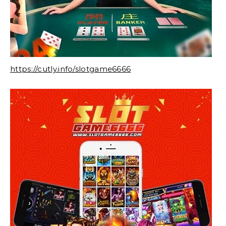
https://cutly.info/slotgame6666