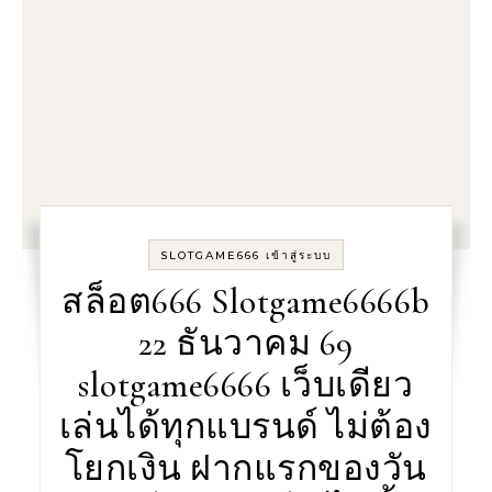
SLOTGAME666 เข้าสู่ระบบ
สล็อต666 Slotgame6666b
22 ธันวาคม 69
slotgame6666 เว็บเดียว
เล่นได้ทุกแบรนด์ ไม่ต้อง
โยกเงิน ฝากแรกของวัน