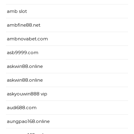
amb slot
ambfine88.net
ambnovabet.com
asb9999.com
askwin88.online
askwin88.online
askyouwin888 vip
audi688.com
aungpao168.online