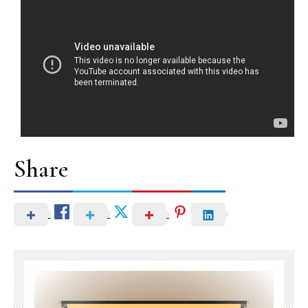
Share