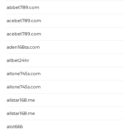
abbet789.com
acebet789.com
acebet789.com
aden168ss.com
allbet24hr
allone745s.com
allone745s.com
allstar168.me
allstar168.me
alot666