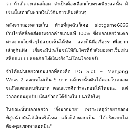
ว่า ถ้าเกิดจะเล่นสล็อต จำเป็นต้องเลือกเว็บตรงเพียงแค่นั้น มิ
เช่นนั้นเท่ากับฝากเงินไว้กับการเสี่ยงล้วนๆ
หลังจากลองหลายเว็บ ท้ายที่สุดฉันก็เจอ
slotgame6666
เว็บไซต์สล็อตส่งตรงจากค่ายเกมแท้ 100% ซึ่งบอกเลยว่าแตก
ต่างจากเว็บทั่วๆไปแบบเห็นได้ชัด และก็นี่คือเรื่องราวที่อยาก
เล่าสู่กันฟัง เผื่อจะมีประโยชน์ให้กับใครที่กำลังมองหาเว็บเล่น
สล็อตแบบปลอดภัย ได้เงินจริง ไม่โดนโกงขอรับ
จำได้แม่นเลยว่าเกมแรกที่ลองคือ PG Slot – Mahjong
Ways 2 ลงเบทไม่เกิน 5 บาท แม้กระนั้นดันได้คอมโบตลอด
จนถึงแตกแทบพันบาท ตอนแรกคิดว่าจะถอนได้ไหมนะ… แต่
ว่ากดถอนปุบปับ เงินเข้าออโต้ข้างใน 1 นาทีจริงๆ
ในขณะนั้นบอกเลยว่า “อึ้งมากมาย” เพราะเหตุว่าอยากลอง
พิสูจน์ว่ามันได้เงินจริงไหม แล้วก็คำตอบเป็น “ได้จริงแบบไม่
ต้องคุยแชทหาแอดมิน”