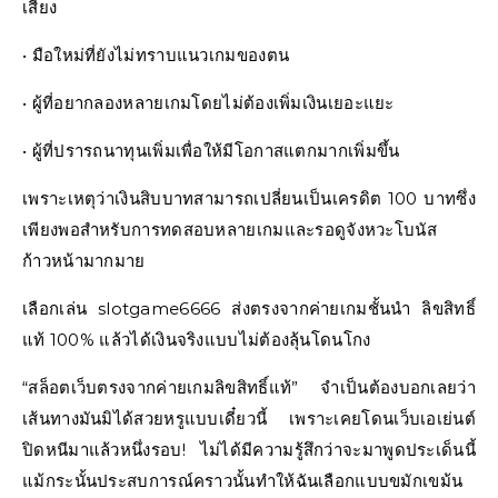
เสี่ยง
• มือใหม่ที่ยังไม่ทราบแนวเกมของตน
• ผู้ที่อยากลองหลายเกมโดยไม่ต้องเพิ่มเงินเยอะแยะ
• ผู้ที่ปรารถนาทุนเพิ่มเพื่อให้มีโอกาสแตกมากเพิ่มขึ้น
เพราะเหตุว่าเงินสิบบาทสามารถเปลี่ยนเป็นเครดิต 100 บาทซึ่ง
เพียงพอสำหรับการทดสอบหลายเกมและรอดูจังหวะโบนัส
ก้าวหน้ามากมาย
เลือกเล่น slotgame6666 ส่งตรงจากค่ายเกมชั้นนำ ลิขสิทธิ์
แท้ 100% แล้วได้เงินจริงแบบไม่ต้องลุ้นโดนโกง
“สล็อตเว็บตรงจากค่ายเกมลิขสิทธิ์แท้” จำเป็นต้องบอกเลยว่า
เส้นทางมันมิได้สวยหรูแบบเดี๋ยวนี้ เพราะเคยโดนเว็บเอเย่นต์
ปิดหนีมาแล้วหนึ่งรอบ! ไม่ได้มีความรู้สึกว่าจะมาพูดประเด็นนี้
แม้กระนั้นประสบการณ์คราวนั้นทำให้ฉันเลือกแบบขมักเขม้น