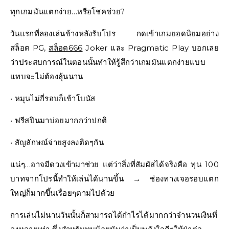
ทุกเกมมันแตกง่าย…หรือโชคช่วย?
วันแรกที่ลองเล่นข้างหลังรับโปร กดเข้าเกมยอดนิยมอย่าง
สล็อต PG,
สล็อต666
Joker และ Pragmatic Play บอกเลย
ว่าประสบการณ์ในตอนนั้นทำให้รู้สึกว่าเกมมันแตกง่ายแบบ
แทบจะไม่ต้องลุ้นนาน
• หมุนไม่กี่รอบก็เข้าโบนัส
• ฟรีสปินมาบ่อยมากกว่าปกติ
• สัญลักษณ์จ่ายสูงลงติดๆกัน
แน่ๆ…อาจมีดวงเข้ามาช่วย แต่ว่าสิ่งที่สัมผัสได้จริงคือ ทุน 100
บาทจากโปรนี้ทำให้เล่นได้นานขึ้น → ช่องทางเจอรอบแตก
ใหญ่ก็มากขึ้นเรื่อยๆตามไปด้วย
การเล่นไม่นานวันนั้นก็สามารถได้กำไรได้มากกว่าจำนวนเงินที่