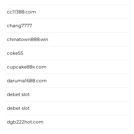
cc11388.com
chang7777
chinatown888.win
coke55
cupcake88x.com
daruma1688.com
debet slot
debet slot
dgb222hot.com