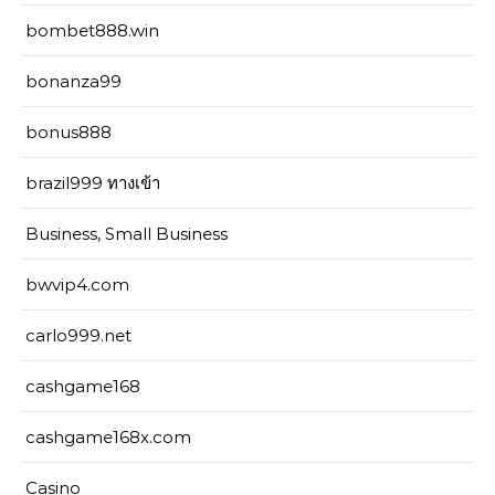
bombet888.win
bonanza99
bonus888
brazil999 ทางเข้า
Business, Small Business
bwvip4.com
carlo999.net
cashgame168
cashgame168x.com
Casino