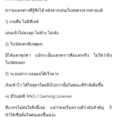
ความแตกต่างที่รู้สึกได้ หลังจากเล่นเว็บส่งตรงจากค่ายแท้
1) เกมลื่น ไม่มีดีเลย์
เล่นแล้วไม่สะดุด ไม่ค้าง ไม่เด้ง
2) โบนัสแตกมีเหตุผล
มิได้แตกทุกตา แม้กระนั้นแตกคราวคือแตกจริง ไม่ใช่ว่ายิง
โบนัสหลอก
3) ระบบฝาก-ถอนออโต้เร็วมาก
เงินเข้าไว ได้ใจสุดๆโดยยิ่งไปกว่านั้นในขณะที่กำลังมือขึ้น
4) มีใบสุทธิ RNG / Gaming License
ทีแรกๆไม่สนใจสิ่งนี้เลย แต่ว่าพอเริ่มทราบดีว่ามันสำคัญ ก็
ทำให้เชื่อมั่นในตนเองขึ้นเยอะ