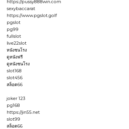
https://pussy888win.com
sexybaccarat
https://www.pgslot.golf
pgslot
pg99
fullslot
live22slot
หนังชนโรง
ดูหนังฟรี
ดูหนังชนโรง
slot168
slot456
สล็อต66
joker 123
pg168
https://jin55.net
slot99
สล็อต66