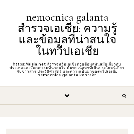
Skip to content
nemocnica galanta
สำรวจเอเชีย: ความรู้
และข้อมูลที่น่าสนใจ
ในทวีปเอเชีย
https://aisia.net สำรวจทวีปเอเชียด้วยข้อมูลทันสมัยเกี่ยวกับ
ประเทศและวัฒนธรรมที่น่าสนใจ ค้นพบเนื้อหาที่เป็นประโยชน์เกี่ยว
กับข่าวสาร ประวัติศาสตร์ และความเป็นมาของทวีปเอเชีย
nemocnica galanta kontakt