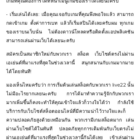
เกมที่คุณต้องการได้ที่หน้าเมนูเกมของเราได้เลยนะครับ
• เริ่มเล่นได้เลย: เมื่อคุณเจอกับเกมที่คุณพึงพอใจแล้ว สามารถ
กดเข้าเกม ตั้งค่าการเบท แล้วก็เริ่มสปินได้เลยครับผม ทุกเกม
ของเราบนเว็บนั่น ไม่ต้องดาวน์โหลดหรือติดตั้งแอปพลิเคชัน
สามารถเล่นผ่านเว็บได้เลยนะครับ
สมัครเป็นสมาชิกใหม่กับพวกเรา สล็อต เว็บไซต์ตรงไม่ผ่าน
เอเย่นต์ที่มาแรงที่สุดในช่วงเวลานี้ สนุกสนานกับเกมมากมาย
ได้โดยทันที!
มองเห็นไหมครับว่า การเริ่มต้นเล่นสล็อตกับพวกเรา live22 นั้น
ไม่มีอะไรยากเลยนะครับ การได้มาทำความรู้จักกับพวกเรา
มากเพิ่มขึ้นก็คงจะทำให้คุณเข้าใจแล้วก็วางใจได้ว่า กำลังใช้
บริการกับเว็บไซต์สล็อตออนไลน์ที่มีความน่าไว้วางใจและก็
ความปลอดภัยสูงด้วยเหมือนกัน พวกเรามีเกมสล็อตมาก เล่น
ผ่านเว็บไซต์ได้ในทันที ปลอดภัยทุกการเดิมพันกับเว็บตรงไม่
ผ่านเอเย่นต์ที่มาแรงที่สุดในช่วงเวลานี้กันได้เลย เข้าเล่นผ่าน