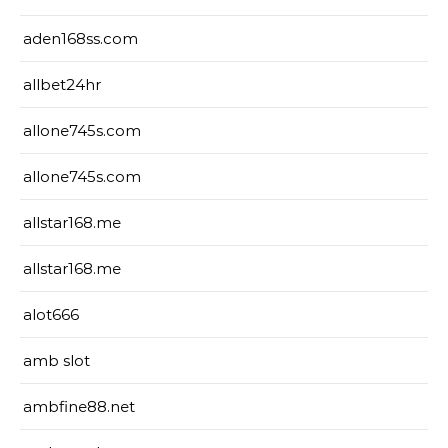
aden168ss.com
allbet24hr
allone745s.com
allone745s.com
allstar168.me
allstar168.me
alot666
amb slot
ambfine88.net