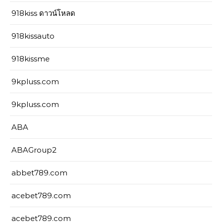
918kiss ดาวน์โหลด
918kissauto
918kissme
9kpluss.com
9kpluss.com
ABA
ABAGroup2
abbet789.com
acebet789.com
acebet789.com