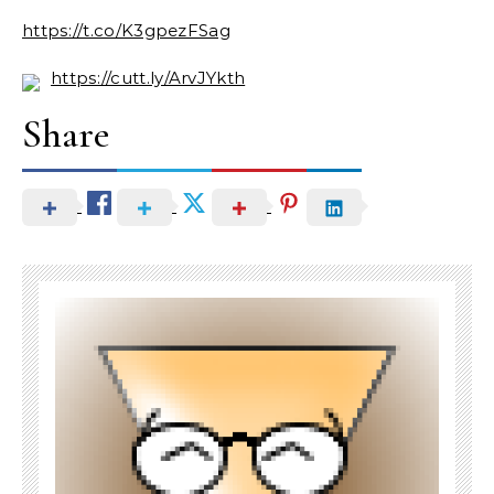
https://t.co/K3gpezFSag
https://cutt.ly/ArvJYkth
Share