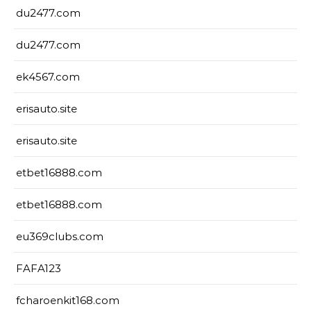
du2477.com
du2477.com
ek4567.com
erisauto.site
erisauto.site
etbet16888.com
etbet16888.com
eu369clubs.com
FAFA123
fcharoenkit168.com