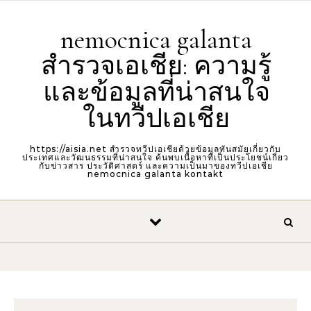
Skip to content
nemocnica galanta
สำรวจเอเชีย: ความรู้
และข้อมูลที่น่าสนใจ
ในทวีปเอเชีย
https://aisia.net สำรวจทวีปเอเชียด้วยข้อมูลทันสมัยเกี่ยวกับ
ประเทศและวัฒนธรรมที่น่าสนใจ ค้นพบเนื้อหาที่เป็นประโยชน์เกี่ยว
กับข่าวสาร ประวัติศาสตร์ และความเป็นมาของทวีปเอเชีย
nemocnica galanta kontakt