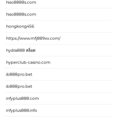
hiso8888s.com
hiso8888s.com
hongkong456
https://www.mfj889xx.com/
hydra888 สล็อต
hyperclub-casino.com
ib888pro.bet
ib888pro.bet
infyplus888.com
infyplus888.info