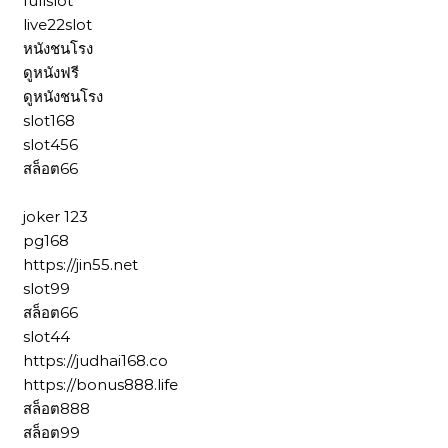
fullslot
live22slot
หนังชนโรง
ดูหนังฟรี
ดูหนังชนโรง
slot168
slot456
สล็อต66
joker 123
pg168
https://jin55.net
slot99
สล็อต66
slot44
https://judhai168.co
https://bonus888.life
สล็อต888
สล็อต99