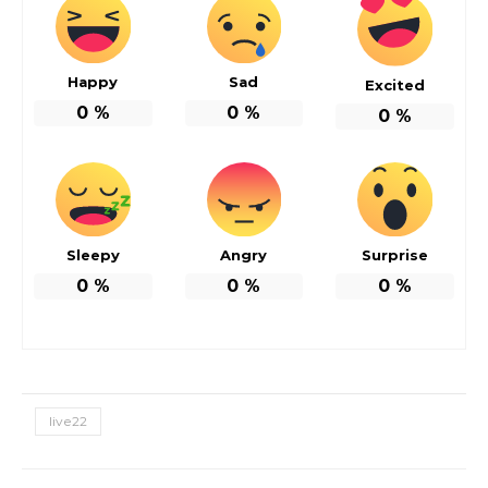
Happy
Sad
Excited
0
%
0
%
0
%
Sleepy
Angry
Surprise
0
%
0
%
0
%
live22