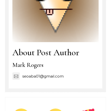
About Post Author
Mark Rogers
seoaba01@gmail.com