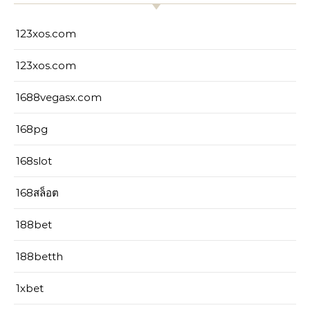
123xos.com
123xos.com
1688vegasx.com
168pg
168slot
168สล็อต
188bet
188betth
1xbet