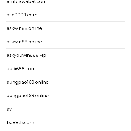
ambnovabet.com
asb9999.com
askwin88.online
askwin88.online
askyouwin888 vip
audi688.com
aungpao168.online
aungpao168.online
av
ba88th.com