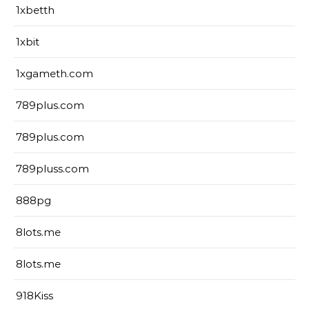
1xbetth
1xbit
1xgameth.com
789plus.com
789plus.com
789pluss.com
888pg
8lots.me
8lots.me
918Kiss