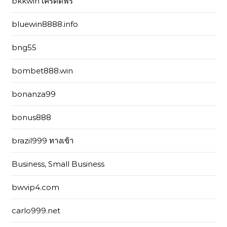
bkkwin เครดิตฟรี
bluewin8888.info
bng55
bombet888.win
bonanza99
bonus888
brazil999 ทางเข้า
Business, Small Business
bwvip4.com
carlo999.net