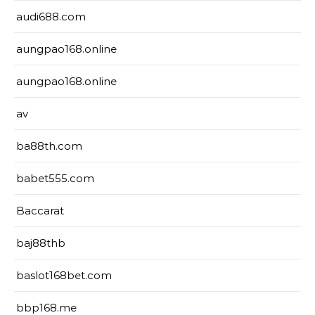
audi688.com
aungpao168.online
aungpao168.online
av
ba88th.com
babet555.com
Baccarat
baj88thb
baslot168bet.com
bbp168.me