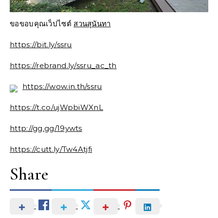
ขอขอบคุณเว็ปไซต์
สวนสุนันทา
https://bit.ly/ssru
https://rebrand.ly/ssru_ac_th
https://wow.in.th/ssru
https://t.co/ujWpbiWXnL
http://gg.gg/19ywts
https://cutt.ly/Tw4Atjfi
Share