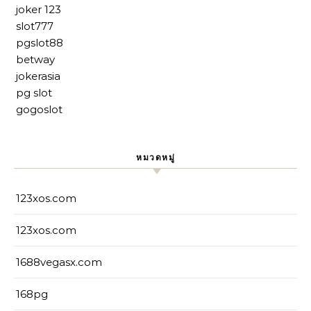
joker 123
slot777
pgslot88
betway
jokerasia
pg slot
gogoslot
หมวดหมู่
123xos.com
123xos.com
1688vegasx.com
168pg