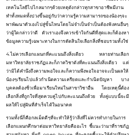
เทคโนโลยีไปไกลมากๆด้วยเหตุดังกล่าวทุกสาขาอาชีพมีงาน
ทำทั้งหมดทั้งปวงขึ้นอยู่กับว่าความรู้ความสามารถของน้องๆจะ
พาพัฒนาตัวเองไปสู่ขั้นไหนโดยไม่จำเป็นจำเป็นต้องฟังคนอื่นๆ
ว่าผู้ใดกล่าวว่าดี ตัวเราเองจึงควรเข้าใจกันดีที่สุดและก็ต้องหา
ข้อมูลความรู้เฉพาะทางในการตัดสินใจเลือกสิ่งที่ชอบรวมทั้งใช่
4.ไม่ควรเลือกแผนกที่คะแนนถึงสิ่งเดียว หลายท่านเลือก
มหาวิทยาลัยราชภัฏและก็ภาควิชาดังที่คะแนนถึงสิ่งเดียว แต่
ว่ามิได้คำนึงถึงความพอใจและก็ความพึงพอใจอาจจะเป็นผลให้
น้องๆเรียนไปแล้วกำเนิดความเครียดและกำเนิดปัญหา บาง
บุคคลต้องซิ่วเพื่อมาเรียนใหม่ในสาขาวิชาอื่น โดยเหตุนี้ต้อง
เลือกสิ่งที่ถูกใจที่สุดควบคู่ไปกับคะแนนถึงด้วย ทั้งคู่แบบนี้จะมี
ผลให้ไปสู่ฝันที่สำเร็จได้ในอนาคต
รวมทั้งนี่ก็คือกลเม็ดดีๆที่จะทำให้รู้ว่าสิ่งที่ไม่ควรทำภายในการ
เลือกแผนกศึกษาต่อมหาวิทยาลัยคืออะไร ชี้แนะว่ามาที่ราชภัฏ
สวนสุนันทา พี่ๆมี open house ที่จะคอยชี้แนะให้คำปรึกษา