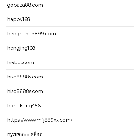
gobaza88.com
happy168
hengheng9899.com
hengjing168
hi6bet.com
hiso8888s.com
hiso8888s.com
hongkong456
https://www.mfj889xx.com/
hydra888 สล็อต