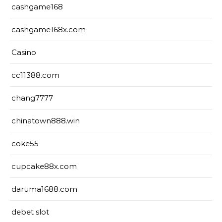
cashgame168
cashgame168x.com
Casino
cc11388.com
chang7777
chinatown888.win
coke55
cupcake88x.com
daruma1688.com
debet slot