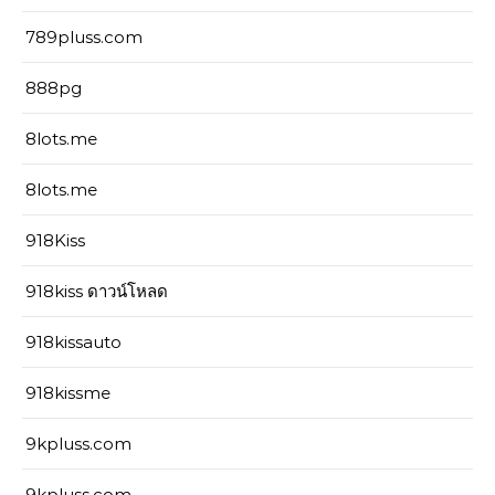
789pluss.com
888pg
8lots.me
8lots.me
918Kiss
918kiss ดาวน์โหลด
918kissauto
918kissme
9kpluss.com
9kpluss.com