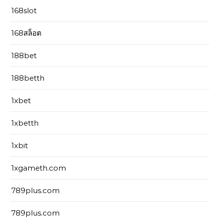
168slot
168สล็อต
188bet
188betth
1xbet
1xbetth
1xbit
1xgameth.com
789plus.com
789plus.com