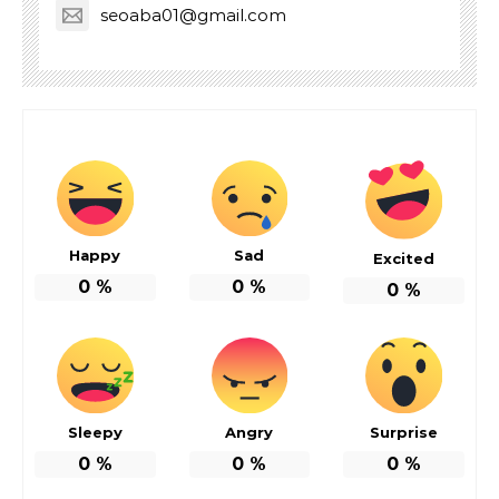
seoaba01@gmail.com
Happy
Sad
Excited
0
%
0
%
0
%
Sleepy
Angry
Surprise
0
%
0
%
0
%