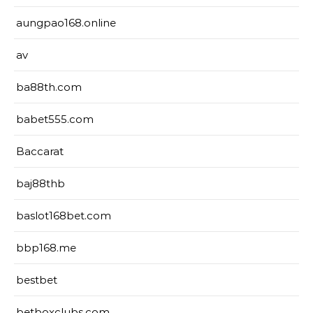
aungpao168.online
av
ba88th.com
babet555.com
Baccarat
baj88thb
baslot168bet.com
bbp168.me
bestbet
betboxclubs.com