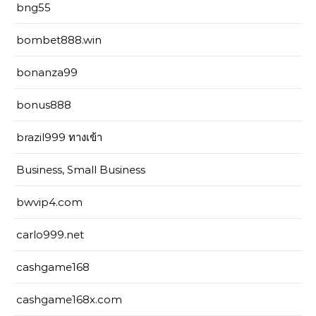
bng55
bombet888.win
bonanza99
bonus888
brazil999 ทางเข้า
Business, Small Business
bwvip4.com
carlo999.net
cashgame168
cashgame168x.com