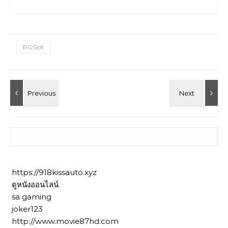
PGSlot
ค้นหาสำหรับ:
https://918kissauto.xyz
ดูหนังออนไลน์
sa gaming
joker123
http://www.movie87hd.com