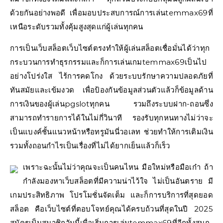
ด้วยกันอย่างพอดี เพื่อมอบประสบการณ์การเล่นtemmax69ที่
เหนือระดับรวมทั้งคุ้มสูงสุดแก่ผู้เล่นทุกคน
การเป็นเว็บสล็อตเว็บไซต์ตรงทำให้ผู้เล่นสล็อตเชื่อมั่นได้ว่าทุก
กระบวนการทำธุรกรรมและก็การเล่นเกมtemmax69เป็นไป
อย่างโปร่งใส ไร้การคดโกง ด้วยระบบรักษาความปลอดภัยที่
ทันสมัยและเข้มงวด เพื่อป้องกันข้อมูลส่วนตัวแล้วก็ข้อมูลด้าน
การเงินของผู้เล่นpgslotทุกคน รวมถึงระบบฝาก-ถอนซึ่ง
สามารถทำรายการได้ในไม่กี่วินาที รองรับทุกหนทางไม่ว่าจะ
เป็นแบงค์ชั้นแนวหน้าหรือทรูมันนี่วอเลท ช่วยทำให้การเติมเงิน
รวมทั้งถอนกำไรเป็นเรื่องที่ไม่ได้ยากเย็นแล้วก็เร็ว
เพราะฉะนั้นไม่ว่าคุณจะเป็นคนไหน มือใหม่หรือมือเก๋า ถ้า
กำลังมองหาเว็บสล็อตที่มีความน่าไว้ใจ ไม่เป็นอันตราย มี
เกมประสิทธิภาพ โปรโมชั่นจัดเต็ม และก็การบริการที่สุดยอด
สล็อต คือเว็บไซต์ที่ตอบโจทย์คุณได้ครบถ้วนที่สุดในปี 2025
สมัครเป็นสมาชิกวันนี้เพื่อเริ่มการเล่นtemmax69ที่อีกทั้งสนุก