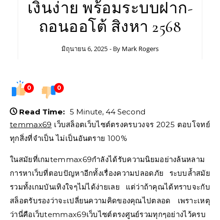
เงินง่าย พร้อมระบบฝาก-
ถอนออโต้ สิงหา 2568
มิถุนายน 6, 2025
- By
Mark Rogers
0
0
Read Time:
5 Minute, 44 Second
temmax69
เว็บสล็อตเว็บไซต์ตรงครบวงจร 2025 ตอบโจทย์
ทุกสิ่งที่จำเป็น ไม่เป็นอันตราย 100%
ในสมัยที่เกมtemmax69กำลังได้รับความนิยมอย่างล้นหลาม
การหาเว็บที่ตอบปัญหาอีกทั้งเรื่องความปลอดภัย ระบบล้ำสมัย
รวมทั้งเกมบันเทิงใจๆไม่ได้ง่ายเลย แต่ว่าถ้าคุณได้ทราบจะกับ
สล็อตรับรองว่าจะเปลี่ยนความคิดของคุณไปตลอด เพราะเหตุ
ว่านี่คือเว็บtemmax69เว็บไซต์ตรงศูนย์รวมทุกๆอย่างไว้ครบ