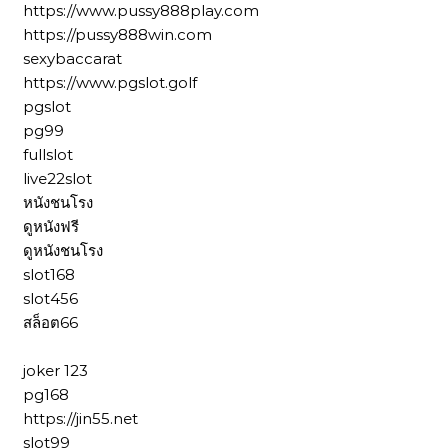
https://www.pussy888play.com
https://pussy888win.com
sexybaccarat
https://www.pgslot.golf
pgslot
pg99
fullslot
live22slot
หนังชนโรง
ดูหนังฟรี
ดูหนังชนโรง
slot168
slot456
สล็อต66
joker 123
pg168
https://jin55.net
slot99