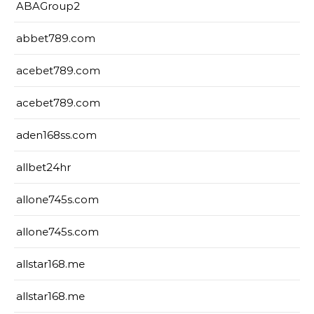
ABAGroup2
abbet789.com
acebet789.com
acebet789.com
aden168ss.com
allbet24hr
allone745s.com
allone745s.com
allstar168.me
allstar168.me