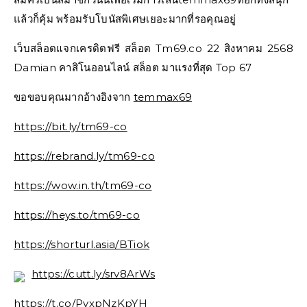
แล้วก็คุ้ม พร้อมรับโบนัสพิเศษเยอะมากที่รอคุณอยู่
เว็บสล็อตแจกเครดิตฟรี สล็อต Tm69.co 22 สิงหาคม 2568
Damian คาสิโนออนไลน์ สล็อต มาแรงที่สุด Top 67
ขอขอบคุณมากอ้างอิงจาก
temmax69
https://bit.ly/tm69-co
https://rebrand.ly/tm69-co
https://wow.in.th/tm69-co
https://heys.to/tm69-co
https://shorturl.asia/BTiok
https://cutt.ly/srv8ArWs
https://t.co/PyxpNzKpYH