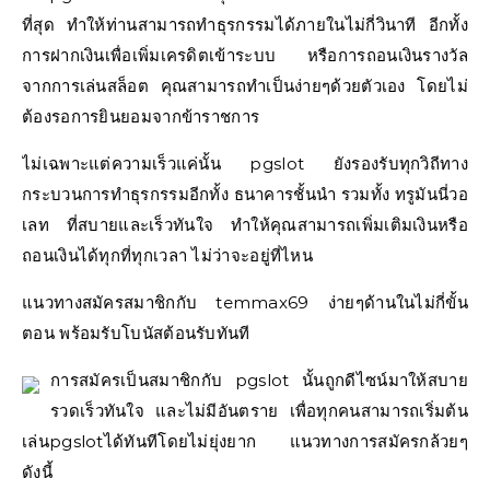
ที่สุด ทำให้ท่านสามารถทำธุรกรรมได้ภายในไม่กี่วินาที อีกทั้ง
การฝากเงินเพื่อเพิ่มเครดิตเข้าระบบ หรือการถอนเงินรางวัล
จากการเล่นสล็อต คุณสามารถทำเป็นง่ายๆด้วยตัวเอง โดยไม่
ต้องรอการยินยอมจากข้าราชการ
ไม่เฉพาะแต่ความเร็วแค่นั้น pgslot ยังรองรับทุกวิถีทาง
กระบวนการทำธุรกรรมอีกทั้ง ธนาคารชั้นนำ รวมทั้ง ทรูมันนี่วอ
เลท ที่สบายและเร็วทันใจ ทำให้คุณสามารถเพิ่มเติมเงินหรือ
ถอนเงินได้ทุกที่ทุกเวลา ไม่ว่าจะอยู่ที่ไหน
แนวทางสมัครสมาชิกกับ temmax69 ง่ายๆด้านในไม่กี่ขั้น
ตอน พร้อมรับโบนัสต้อนรับทันที
การสมัครเป็นสมาชิกกับ pgslot นั้นถูกดีไซน์มาให้สบาย
รวดเร็วทันใจ และไม่มีอันตราย เพื่อทุกคนสามารถเริ่มต้น
เล่นpgslotได้ทันทีโดยไม่ยุ่งยาก แนวทางการสมัครกล้วยๆ
ดังนี้