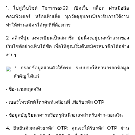
1. ไปสู่เว็บไซต์ Temmax69: เปิดเว็บ สล็อต ผ่านมือถือ
คอมพิวเตอร์ หรือแท็บเล็ต ทุกวัสดุอุปกรณ์รองรับการใช้งาน
ทำให้ท่านสมัครได้ทุกที่ที่ต้องการ
2. คลิกที่ปุ่ม ลงทะเบียนเป็นสมาชิก: ปุ่มนี้จะอยู่บนหน้าแรกของ
เว็บไซต์อย่างเห็นได้ชัด เพื่อให้คุณเริ่มต้นสมัครสมาชิกได้อย่าง
ง่ายๆ
3. กรอกข้อมูลส่วนตัวให้ครบ: ระบบจะให้ท่านกรอกข้อมูล
สำคัญ ได้แก่
• ชื่อ-นามสกุลจริง
• เบอร์โทรศัพท์โทรศัพท์เคลื่อนที่ เพื่อรับรหัส OTP
• ข้อมูลบัญชีธนาคารหรือทรูมันนี่วอเลทสำหรับฝาก-ถอนเงิน
4. ยืนยันตัวตนด้วยรหัส OTP: คุณจะได้รับรหัส OTP ผ่าน