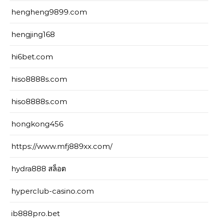
hengheng9899.com
hengjing168
hi6bet.com
hiso8888s.com
hiso8888s.com
hongkong456
https://www.mfj889xx.com/
hydra888 สล็อต
hyperclub-casino.com
ib888pro.bet