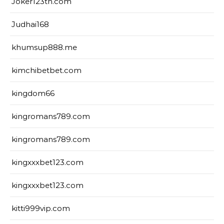
Joker123th.com
Judhai168
khumsup888.me
kimchibetbet.com
kingdom66
kingromans789.com
kingromans789.com
kingxxxbet123.com
kingxxxbet123.com
kitti999vip.com