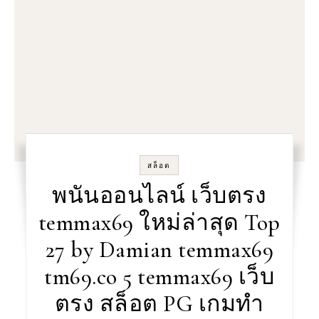
สล็อต
พนันออนไลน์ เว็บตรง
temmax69 ใหม่ล่าสุด Top
27 by Damian temmax69
tm69.co 5 temmax69 เว็บ
ตรง สล็อต PG เกมทำ