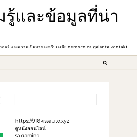
ู้และข้อมูลที่น่า
ระวัติศาสตร์ และความเป็นมาของทวีปเอเชีย nemocnica galanta kontakt
!
ค้นหาสำหรับ:
https://918kissauto.xyz
ดูหนังออนไลน์
sa gaming