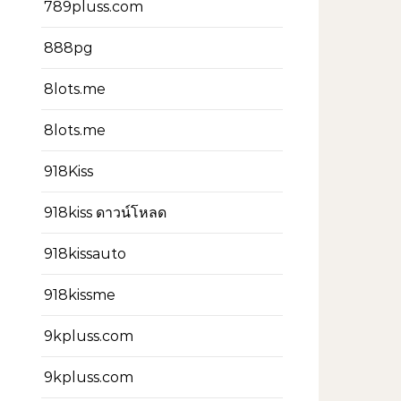
789pluss.com
888pg
8lots.me
8lots.me
918Kiss
918kiss ดาวน์โหลด
918kissauto
918kissme
9kpluss.com
9kpluss.com