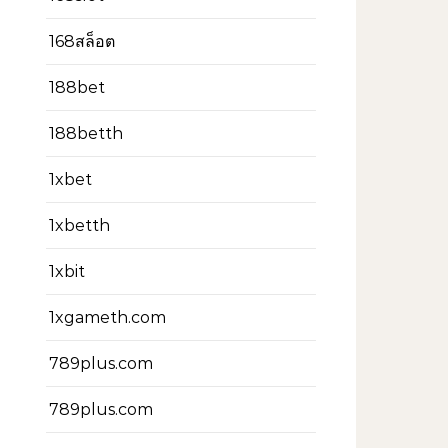
168สล็อต
188bet
188betth
1xbet
1xbetth
1xbit
1xgameth.com
789plus.com
789plus.com