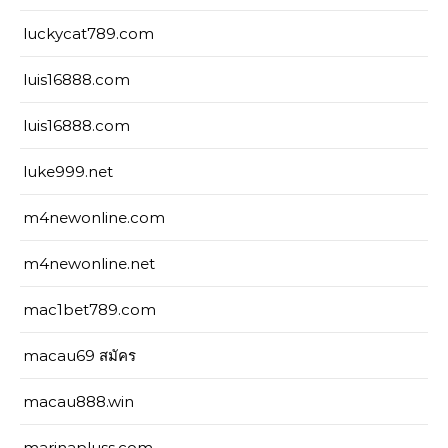
luckycat789.com
luis16888.com
luis16888.com
luke999.net
m4newonline.com
m4newonline.net
mac1bet789.com
macau69 สมัคร
macau888.win
marinapluss.com