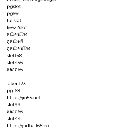
pgslot
pg99
fullslot
live22slot
หนังชนโรง
ดูหนังฟรี
ดูหนังชนโรง
slot168
slot456
สล็อต66
joker 123
pg168
https://jin55.net
slot99
สล็อต66
slot44
https://judhai168.co