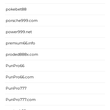
pokebet88
porsche999.com
power999.net
premium66.info
proded888x.com
PunPro66
PunPro66.com
PunPro777
PunPro777.com