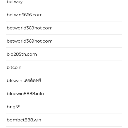
betway
betwin6666.com
betworld369hot.com
betworld369hot.com
bio285th.com
bitcoin
bkkwin เครดิตฟรี
bluewin8888.info
bng55
bombet888.win