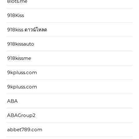
8lots.me
918Kiss
918kiss ดาวน์โหลด
918kissauto
918kissme
9kpluss.com
9kpluss.com
ABA
ABAGroup2
abbet789.com