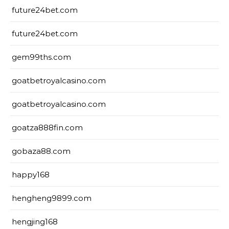
future24bet.com
future24bet.com
gem99ths.com
goatbetroyalcasino.com
goatbetroyalcasino.com
goatza888fin.com
gobaza88.com
happy168
hengheng9899.com
hengjing168