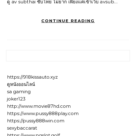
ดู av subthai ซับไทย ไม่ยาก เพียงแค่เข้าเว็บ avsub…
CONTINUE READING
ค้นหาสำหรับ:
https://918kissauto.xyz
ดูหนังออนไลน์
sa gaming
joker123
http://www.movie87hd.com
https://www.pussy888play.com
https://pussy888win.com
sexybaccarat
https://www.pgslot.golf