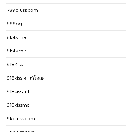
789pluss.com
888pg
8lots.me
8lots.me
918Kiss
918kiss ดาวน์โหลด
918kissauto
918kissme
9kpluss.com