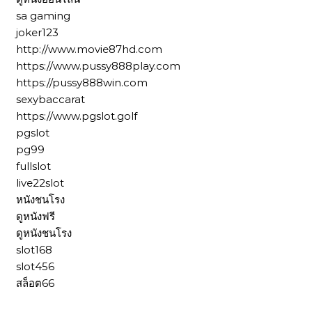
sa gaming
joker123
http://www.movie87hd.com
https://www.pussy888play.com
https://pussy888win.com
sexybaccarat
https://www.pgslot.golf
pgslot
pg99
fullslot
live22slot
หนังชนโรง
ดูหนังฟรี
ดูหนังชนโรง
slot168
slot456
สล็อต66