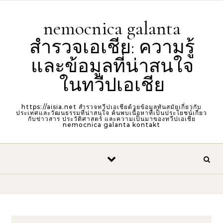
Skip to content
nemocnica galanta
สำรวจเอเชีย: ความรู้
และข้อมูลที่น่าสนใจ
ในทวีปเอเชีย
https://aisia.net สำรวจทวีปเอเชียด้วยข้อมูลทันสมัยเกี่ยวกับ
ประเทศและวัฒนธรรมที่น่าสนใจ ค้นพบเนื้อหาที่เป็นประโยชน์เกี่ยว
กับข่าวสาร ประวัติศาสตร์ และความเป็นมาของทวีปเอเชีย
nemocnica galanta kontakt