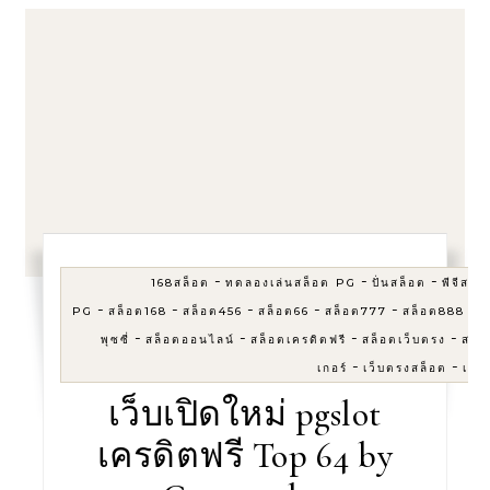
-
-
-
168สล็อต
ทดลองเล่นสล็อต PG
ปั่นสล็อต
พีจีสล็
-
-
-
-
-
-
PG
สล็อต168
สล็อต456
สล็อต66
สล็อต777
สล็อต888
ส
-
-
-
-
พุซซี่
สล็อตออนไลน์
สล็อตเครดิตฟรี
สล็อตเว็บตรง
สล็อ
-
-
เกอร์
เว็บตรงสล็อต
เว็บ
เว็บเปิดใหม่ pgslot
เครดิตฟรี Top 64 by