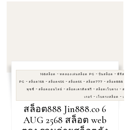
-
-
-
168สล็อต
ทดลองเล่นสล็อต PG
ปั่นสล็อต
พีจีสล็
-
-
-
-
-
-
PG
สล็อต168
สล็อต456
สล็อต66
สล็อต777
สล็อต888
ส
-
-
-
-
พุซซี่
สล็อตออนไลน์
สล็อตเครดิตฟรี
สล็อตเว็บตรง
สล็อ
-
-
เกอร์
เว็บตรงสล็อต
เว็บ
สล็อต888 Jin888.co 6
AUG 2568 สล็อต web