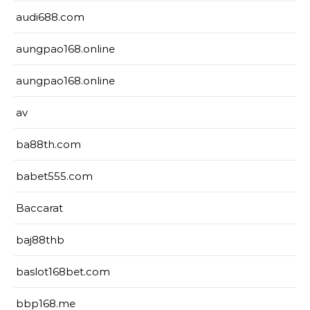
audi688.com
aungpao168.online
aungpao168.online
av
ba88th.com
babet555.com
Baccarat
baj88thb
baslot168bet.com
bbp168.me