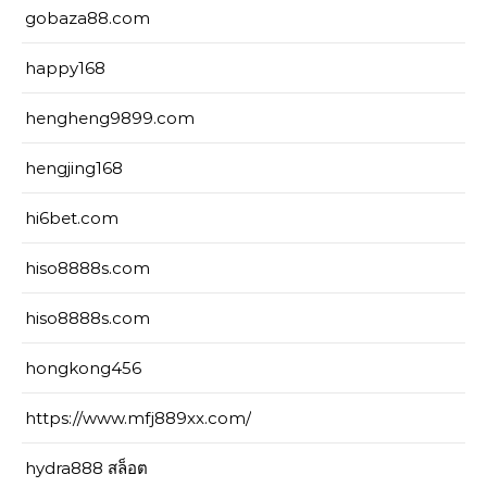
gobaza88.com
happy168
hengheng9899.com
hengjing168
hi6bet.com
hiso8888s.com
hiso8888s.com
hongkong456
https://www.mfj889xx.com/
hydra888 สล็อต