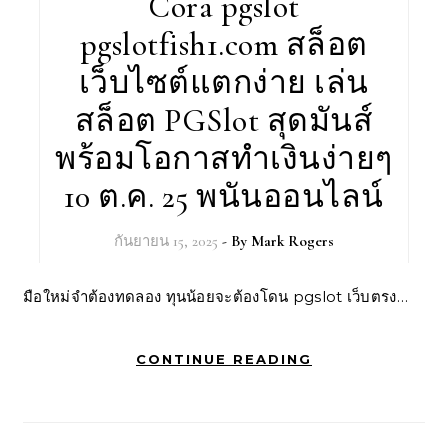
Cora pgslot
pgslotfish1.com สล็อต
เว็บไซต์แตกง่าย เล่น
สล็อต PGSlot สุดมันส์
พร้อมโอกาสทำเงินง่ายๆ
10 ต.ค. 25 พนันออนไลน์
กันยายน 15, 2025
- By
Mark Rogers
มือใหม่จำต้องทดลอง ทุนน้อยจะต้องโดน pgslot เว็บตรง…
CONTINUE READING