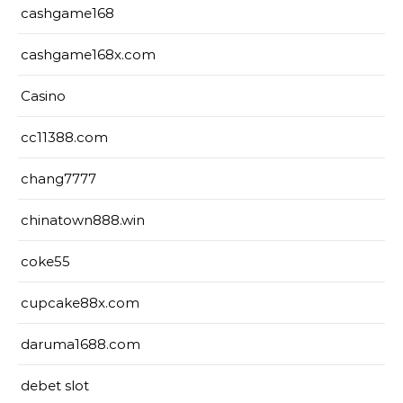
cashgame168
cashgame168x.com
Casino
cc11388.com
chang7777
chinatown888.win
coke55
cupcake88x.com
daruma1688.com
debet slot