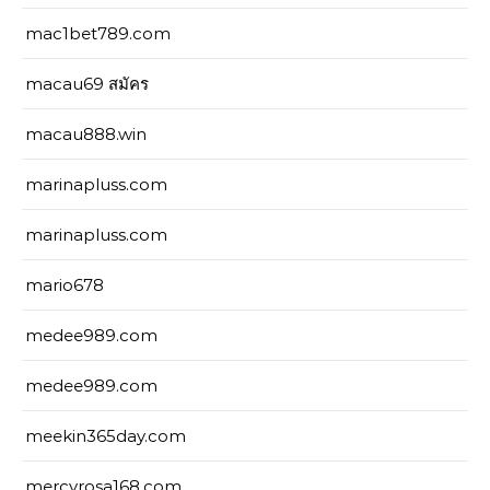
mac1bet789.com
macau69 สมัคร
macau888.win
marinapluss.com
marinapluss.com
mario678
medee989.com
medee989.com
meekin365day.com
mercyrosa168.com