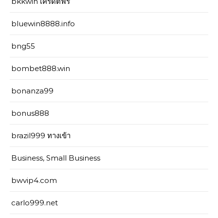
bkkwin เครดิตฟรี
bluewin8888.info
bng55
bombet888.win
bonanza99
bonus888
brazil999 ทางเข้า
Business, Small Business
bwvip4.com
carlo999.net