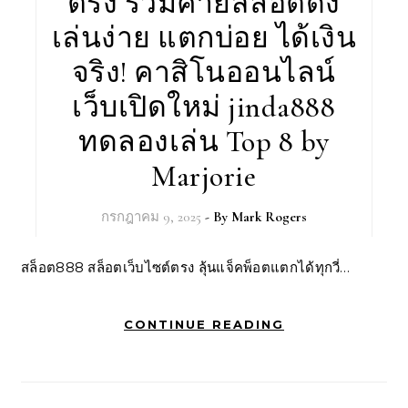
ตรง รวมค่ายสล็อตดัง
เล่นง่าย แตกบ่อย ได้เงิน
จริง! คาสิโนออนไลน์
เว็บเปิดใหม่ jinda888
ทดลองเล่น Top 8 by
Marjorie
กรกฎาคม 9, 2025
- By
Mark Rogers
สล็อต888 สล็อตเว็บไซต์ตรง ลุ้นแจ็คพ็อตแตกได้ทุกวี่…
CONTINUE READING