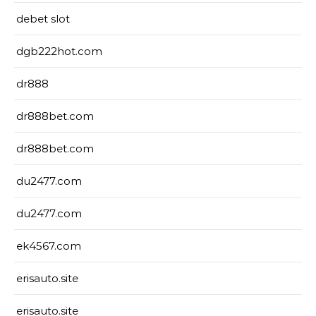
debet slot
dgb222hot.com
dr888
dr888bet.com
dr888bet.com
du2477.com
du2477.com
ek4567.com
erisauto.site
erisauto.site